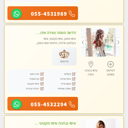
055-4531989
חדשה מעסה צעירה איכותית וקלאסית מזמינה אותך לעיסוי נעים מפנק ומרגיע . . . highly recommended..new in the city
עיסוי מפנק, עיסוי מקצועי, עיסוי
בקלניקה פרטית, מתחמי ספא מפנק,
עיסוי טנטרה
פרימיום
לפרטים
עיסוי במרכז
מקלחת
חניה חינם
נוספים
נתניה
עיסוי מרגיע
נקי ומסודר
מקום פרטי
עיסוי מקצועי
תמונה אמיתית
דוברת עיברית
055-4532294
עיסוי בנתניה עיסוי מקצועי ומפנק. ללא מין