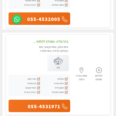
מקום פרטי
עיסוי מקצועי
תמונה אמיתית
דוברת עיברית
055-4532005
בהרצליה -מומלץ לחלוטין! כל סוגי העיסויים מעסה מקצועית ואיכותית פרטי!! בנתניה
עיסוי מפנק, עיסוי מקצועי, עיסוי
בקלניקה פרטית, עיסוי טנטרה
זהב
לפרטים
עיסוי במרכז
מקלחת
חניה חינם
נוספים
נתניה
עיסוי מרגיע
נקי ומסודר
מקום פרטי
עיסוי מקצועי
תמונה אמיתית
דוברת עיברית
055-4531971