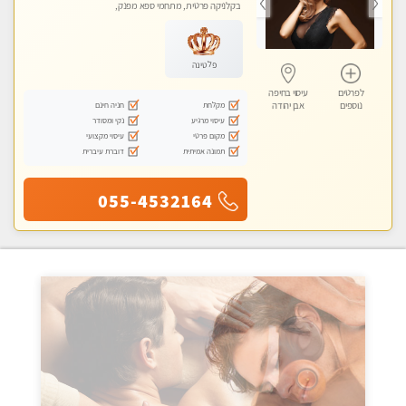
בקלניקה פרטית, מתחמי ספא מפנק,
עיסוי טנטרה
פלטינה
לפרטים
עיסוי בחיפה
מקלחת
חניה חינם
נוספים
אבן יהודה
עיסוי מרגיע
נקי ומסודר
מקום פרטי
עיסוי מקצועי
תמונה אמיתית
דוברת עיברית
055-4532164