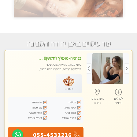
עוד עיסויים באבן יהודה והסביבה
בנתניה -מומלץ לחלוטין!! כל סוגי העיסויים מעסה מקצועית ואיכותית פרטי!!!
עיסוי מפנק, עיסוי מקצועי, עיסוי
בקלניקה פרטית, מתחמי ספא מפנק,
מכוני עיסוי מפנק, עיסוי טנטרה
פלטינה
לפרטים
עיסוי במרכז
מקלחת
חניה חינם
נוספים
נתניה
עיסוי מרגיע
נקי ומסודר
מקום פרטי
עיסוי מקצועי
תמונה אמיתית
דוברת עיברית
055-4532216