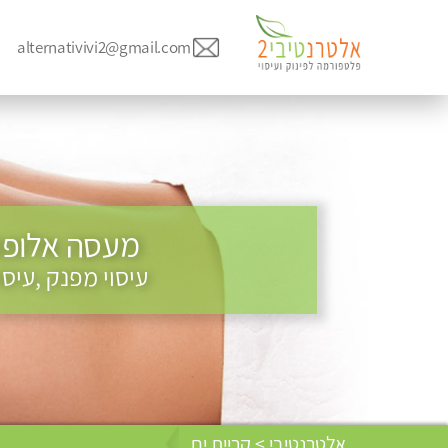
alternativivi2@gmail.com
מעסה אלופה 
עיסוי מפנק ,עיס
אלטרנטיבי > קריית ים