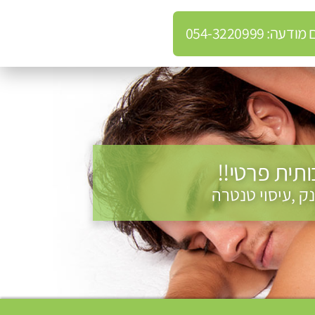
: 054-3220999
תית פרטי!!
ק ,עיסוי טנטרה