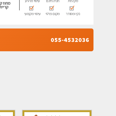
מקלחת
חניה חינם
עיסוי מרגיע
מחוז קר
קריית 
נקי ומסודר
מקום פרטי
עיסוי מקצועי
055-4532036