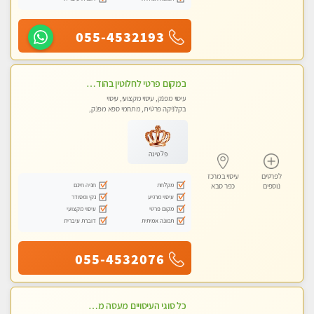
055-4532193
במקום פרטי לחלוטין בהוד השרון באווירה שקטה ונעימה לחוויה של רוגע מפנק מומלץ מאוד מאוד
עיסוי מפנק, עיסוי מקצועי, עיסוי
בקלניקה פרטית, מתחמי ספא מפנק,
עיסוי טנטרה
פלטינה
לפרטים
עיסוי במרכז
מקלחת
חניה חינם
נוספים
כפר סבא
עיסוי מרגיע
נקי ומסודר
מקום פרטי
עיסוי מקצועי
תמונה אמיתית
דוברת עיברית
055-4532076
כל סוגי העיסויים מעסה מקצועית ואיכותית פרטי!!!