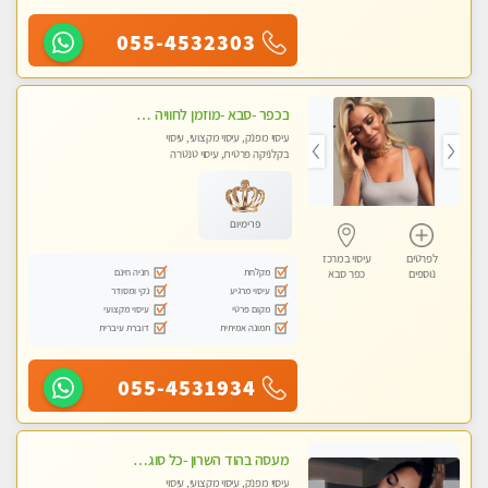
055-4532303
בכפר -סבא -מוזמן לחוויה בלתי נשכחת!!!עיסוי מפנק ביותר מומלץ לחלוטין!!!
עיסוי מפנק, עיסוי מקצועי, עיסוי
בקלניקה פרטית, עיסוי טנטרה
פרימיום
לפרטים
עיסוי במרכז
מקלחת
חניה חינם
נוספים
כפר סבא
עיסוי מרגיע
נקי ומסודר
מקום פרטי
עיסוי מקצועי
תמונה אמיתית
דוברת עיברית
055-4531934
מעסה בהוד השרון -כל סוגי העיסויים מעסה מקצועית ואיכותית פרטי!!!מומלץ לחלוטין!!
עיסוי מפנק, עיסוי מקצועי, עיסוי