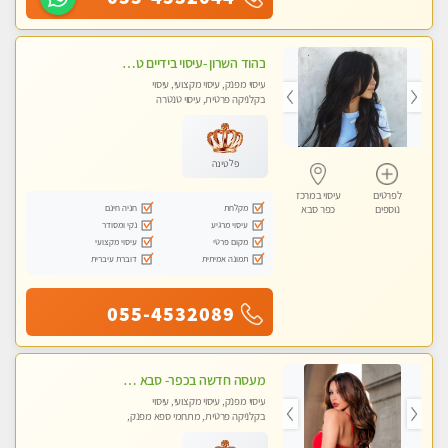
בהוד השרון -עיסוי בידיים טובות עם מעסה בעלת ניסיון רב בתחום.
עיסוי מפנק, עיסוי מקצועי, עיסוי
בקלניקה פרטית, עיסוי טנטרה
פלטינה
לפרטים
עיסוי במרכז
מקלחת
חניה חינם
נוספים
כפר סבא
עיסוי מרגיע
נקי ומסודר
מקום פרטי
עיסוי מקצועי
תמונה אמיתית
דוברת עיברית
055-4532089
מעסה חדשה בכפר- סבא -מומלץ לחלוטין!!!! מעסה מקצועית צעירה ואיכותית פרטי!!!
עיסוי מפנק, עיסוי מקצועי, עיסוי
בקלניקה פרטית, מתחמי ספא מפנק,
עיסוי טנטרה