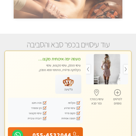
עוד עיסויים בכפר סבא והסביבה
מעסה יפה איכותית מקצועית ומפנקת מאוד פרטי מומלץ בחום
עיסוי מפנק, עיסוי מקצועי, עיסוי
בקלניקה פרטית, מתחמי ספא מפנק,
מכוני עיסוי מפנק, עיסוי טנטרה
פלטינה
לפרטים
עיסוי במרכז
מקלחת
חניה חינם
נוספים
כפר סבא
עיסוי מרגיע
נקי ומסודר
מקום פרטי
עיסוי מקצועי
תמונה אמיתית
דוברת עיברית
055-4532044