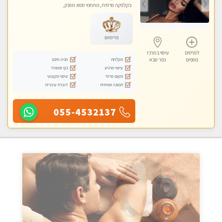
בקלניקה פרטית, מתחמי ספא מפנק,
עיסוי טנטרה
פרימיום
לפרטים
עיסוי במרכז
מקלחת
חניה חינם
נוספים
כפר סבא
עיסוי מרגיע
נקי ומסודר
מקום פרטי
עיסוי מקצועי
תמונה אמיתית
דוברת עיברית
055-4532137