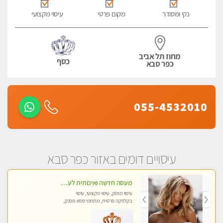
נקי ומסודר
מקום פרטי
עיסוי מקצועי
מחוז תל אביב
כסף
כפר סבא
055-4532010
עיסויים דומים באזור כפר סבא
מעסה חדשה ואיכותית לעיסוי מרגיע ומפנק VIP-מומלץ לחלוטין! פרטי! -ללא מין !!
עיסוי מפנק, עיסוי מקצועי, עיסוי
בקלניקה פרטית, מתחמי ספא מפנק,
עיסוי טנטרה