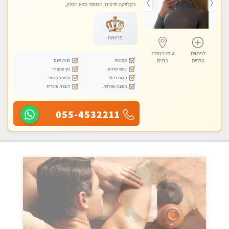
בקלניקה פרטית, מתחמי ספא מפנק,
עיסוי טנטרה
פרימיום
לפרטים
עיסוי במרכז
מקלחת
חניה חינם
נוספים
בת ים
עיסוי מרגיע
נקי ומסודר
מקום פרטי
עיסוי מקצועי
תמונה אמיתית
דוברת עיברית
055-4532211