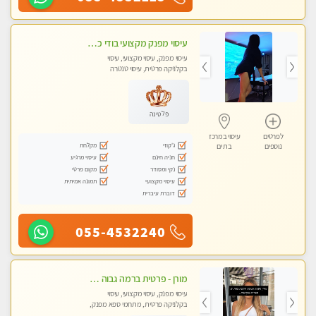
עיסוי מפנק מקצועי בודי כפות רגליים+ טיפול בארבע ידיים מומלץ מאוד
עיסוי מפנק, עיסוי מקצועי, עיסוי
בקלניקה פרטית, עיסוי טנטרה
פלטינה
לפרטים
עיסוי במרכז
ג'קוזי
מקלחת
נוספים
בת ים
חניה חינם
עיסוי מרגיע
נקי ומסודר
מקום פרטי
עיסוי מקצועי
תמונה אמיתית
דוברת עיברית
055-4532240
מורן - פרטית ברמה גבוה בבת-ים -הודעות ווצאפ בלבד
עיסוי מפנק, עיסוי מקצועי, עיסוי
בקלניקה פרטית, מתחמי ספא מפנק,
עיסוי טנטרה