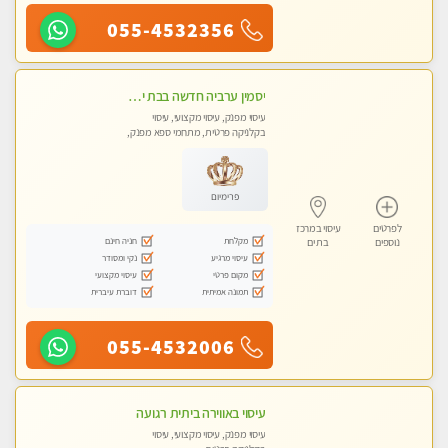
055-4532356
יסמין ערביה חדשה בבת ים חדש חדש .כל סוגי העיסויים במקום הכי מושלם בעיר בת ים . highly recommended..new in the city
עיסוי מפנק, עיסוי מקצועי, עיסוי
בקלניקה פרטית, מתחמי ספא מפנק,
מכוני עיסוי מפנק, עיסוי עד הבית, עיסוי
טנטרה
פרימיום
לפרטים
עיסוי במרכז
מקלחת
חניה חינם
נוספים
בת ים
עיסוי מרגיע
נקי ומסודר
מקום פרטי
עיסוי מקצועי
תמונה אמיתית
דוברת עיברית
055-4532006
עיסוי באווירה ביתית רגועה
עיסוי מפנק, עיסוי מקצועי, עיסוי