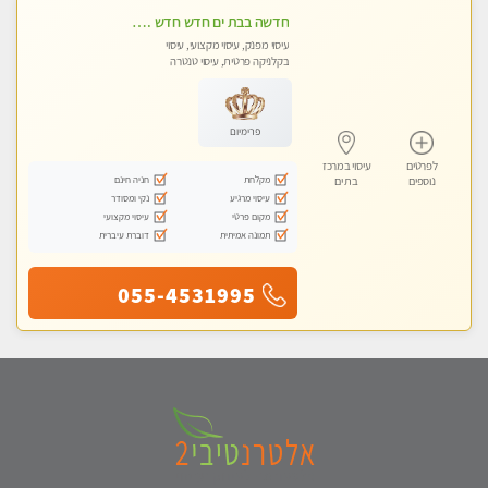
חדשה בבת ים חדש חדש .כל סוגי העיסויים במקום הכי מושלם בעיר בת ים . highly recommended..new in the city
עיסוי מפנק, עיסוי מקצועי, עיסוי
בקלניקה פרטית, עיסוי טנטרה
פרימיום
לפרטים
עיסוי במרכז
מקלחת
חניה חינם
נוספים
בת ים
עיסוי מרגיע
נקי ומסודר
מקום פרטי
עיסוי מקצועי
תמונה אמיתית
דוברת עיברית
055-4531995