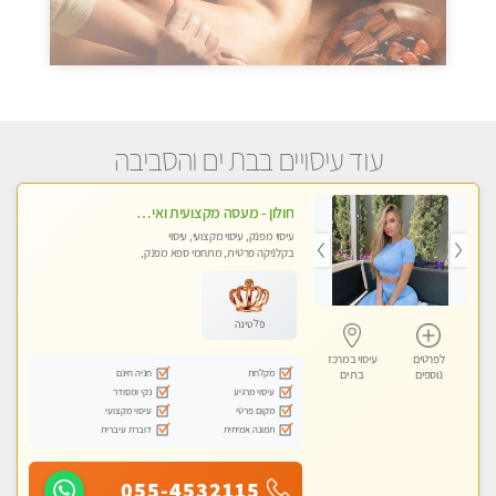
עוד עיסויים בבת ים והסביבה
חולון - מעסה מקצועית ואיכותית פרטי!!! ללא מין !! בקליניקה מפגש טיפולי !!! מקצועי בלבד - professional therapist
עיסוי מפנק, עיסוי מקצועי, עיסוי
בקלניקה פרטית, מתחמי ספא מפנק,
עיסוי טנטרה
פלטינה
לפרטים
עיסוי במרכז
מקלחת
חניה חינם
נוספים
בת ים
עיסוי מרגיע
נקי ומסודר
מקום פרטי
עיסוי מקצועי
תמונה אמיתית
דוברת עיברית
055-4532115