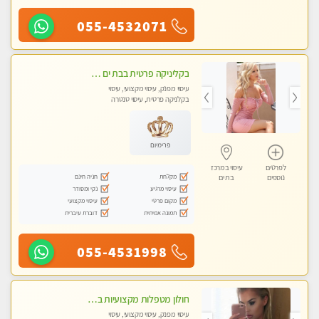
055-4532071
בקליניקה פרטית בבת ים עיסוי לחידוש אנרגיות עיסוי מקצועי מומלץ מאוד ללא מין !!
עיסוי מפנק, עיסוי מקצועי, עיסוי
בקלניקה פרטית, עיסוי טנטרה
פרימיום
לפרטים
עיסוי במרכז
מקלחת
חניה חינם
נוספים
בת ים
עיסוי מרגיע
נקי ומסודר
מקום פרטי
עיסוי מקצועי
תמונה אמיתית
דוברת עיברית
055-4531998
חולון מטפלות מקצועיות ברמה גבוהה מומלץ מאוד !!! . . highly recommended..new in the city -אין פרטים נוספים במקום -ללא מין !!
עיסוי מפנק, עיסוי מקצועי, עיסוי