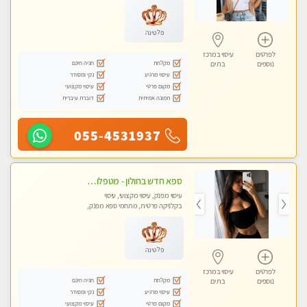
פלטינה
לפרטים
עיסוי במרכז
מקלחת
חניה חינם
נוספים
בת ים
עיסוי מרגיע
נקי ומסודר
מקום פרטי
עיסוי מקצועי
תמונה אמיתית
דוברת עיברית
055-4531937
ספא חדש בחולון - מטפלות מקצועיות ברמה גבוהה מומלץ מאוד !!! . . highly recommended..new in the city -אין פרטים נוספים במקום -ללא מין !!ממתינה לך שתגיע
עיסוי מפנק, עיסוי מקצועי, עיסוי
בקלניקה פרטית, מתחמי ספא מפנק,
עיסוי טנטרה
פלטינה
לפרטים
עיסוי במרכז
מקלחת
חניה חינם
נוספים
בת ים
עיסוי מרגיע
נקי ומסודר
מקום פרטי
עיסוי מקצועי