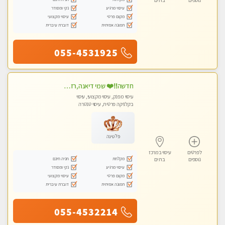
נוספים
בת ים
עיסוי מרגיע
נקי ומסודר
מקום פרטי
עיסוי מקצועי
תמונה אמיתית
דוברת עיברית
055-4531925
חדשה‼️❤️ שמי דיאנה,רזה,מעסה מקצועית ואיכותית מומלץ!!!!
עיסוי מפנק, עיסוי מקצועי, עיסוי
בקלניקה פרטית, עיסוי טנטרה
פלטינה
לפרטים
עיסוי במרכז
מקלחת
חניה חינם
נוספים
בת ים
עיסוי מרגיע
נקי ומסודר
מקום פרטי
עיסוי מקצועי
תמונה אמיתית
דוברת עיברית
055-4532214