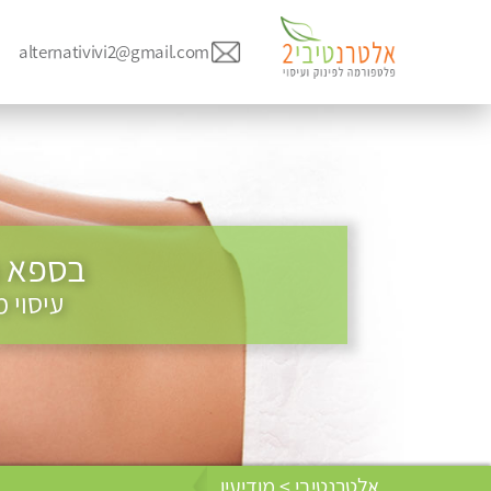
alternativivi2@gmail.com
בספא ב
עיסוי 
אלטרנטיבי > מודיעין