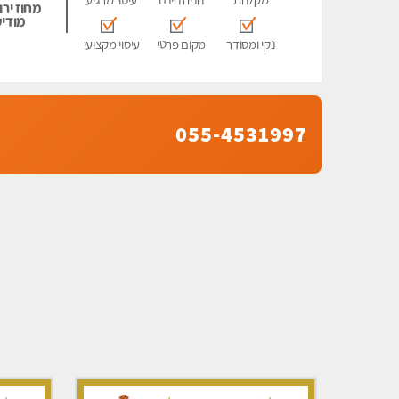
מקלחת
חניה חינם
עיסוי מרגיע
מחוז ירו
מודיע
נקי ומסודר
מקום פרטי
עיסוי מקצועי
055-4531997