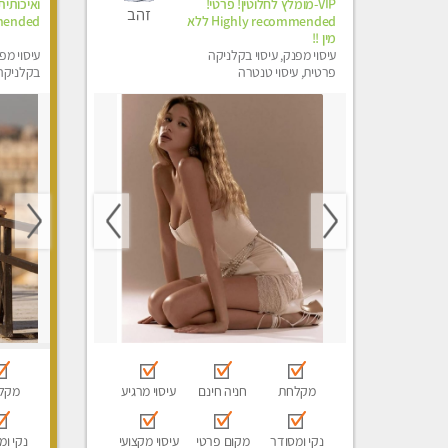
VIP-מומלץ לחלוטין! פרטי! ​​​​​​
זהב
Highly recommended ללא
mended
מין !!
עיסוי מפנק, עיסוי בקלניקה
עיסוי מפנ
פרטית, עיסוי טנטרה
בקלניקה 
מקלחת
חניה חינם
עיסוי מרגיע
מקל
נקי ומסודר
מקום פרטי
עיסוי מקצועי
נקי ומ