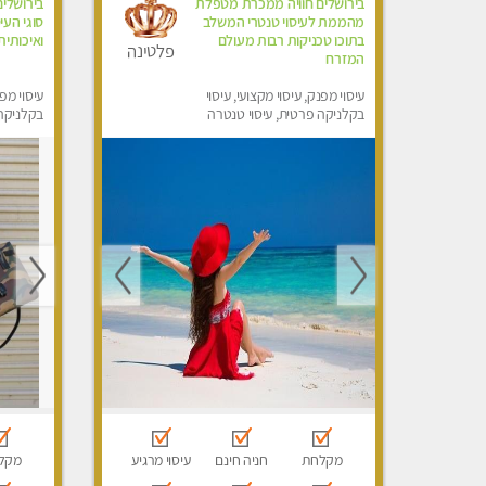
בירושלים חוויה ממכרת מטפלת
בירושלים
מהממת לעיסוי טנטרי המשלב
סוגי העי
בתוכו טכניקות רבות מעולם
ואיכותית
פלטינה
המזרח
עיסוי מפנק, עיסוי מקצועי, עיסוי
עיסוי מפנ
בקלניקה פרטית, עיסוי טנטרה
בקלניקה
מקלחת
חניה חינם
עיסוי מרגיע
מקל