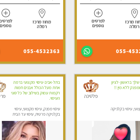
לפרטים
לפרטים
וז מרכז
מחוז מרכז
נוספים
נוספים
רמלה
רמלה
055-4532363
055-453
לך בראשון -לציון
בתל-אביב-עיסוי מקצועי ברמה
מפנק ללא מין !!
אחת מעל הכולל אבנים חמות
רקמות עמוק בשילוב של כל סוגי
פלטינה
פרי
העיסוי.
ועי, עיסוי בקלניקה
עיסוי מפנק, עיסוי מקצועי, עיסוי
בקלניקה פרטית, עיסוי עד הבית