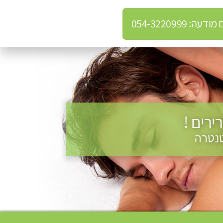
: 054-3220999
רים !
טנטרה