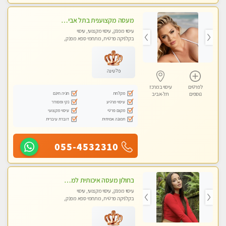
מעסה מקצוענית בתל אביב אלופה. מומלץ לחלוטין!! מעסה מקצועית ואיכותית .פרטי!!! Highly recommended
עיסוי מפנק, עיסוי מקצועי, עיסוי
בקלניקה פרטית, מתחמי ספא מפנק,
עיסוי טנטרה
פלטינה
לפרטים
עיסוי במרכז
מקלחת
חניה חינם
נוספים
תל-אביב
עיסוי מרגיע
נקי ומסודר
מקום פרטי
עיסוי מקצועי
תמונה אמיתית
דוברת עיברית
055-4532310
בחולון מעסה איכותית למאסז מקצועי ומפנק לכל שרירי הגוף במקום פרטי
עיסוי מפנק, עיסוי מקצועי, עיסוי
בקלניקה פרטית, מתחמי ספא מפנק,
עיסוי טנטרה