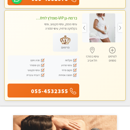
ברמת-גן VIP-מומלץ לחלוטין! פרטי! ​​​​​​ Highly recommended
עיסוי מפנק, עיסוי מקצועי, עיסוי
בקלניקה פרטית, עיסוי טנטרה
פרימיום
לפרטים
עיסוי במרכז
מקלחת
חניה חינם
נוספים
תל-אביב
עיסוי מרגיע
נקי ומסודר
מקום פרטי
עיסוי מקצועי
תמונה אמיתית
דוברת עיברית
055-4532355