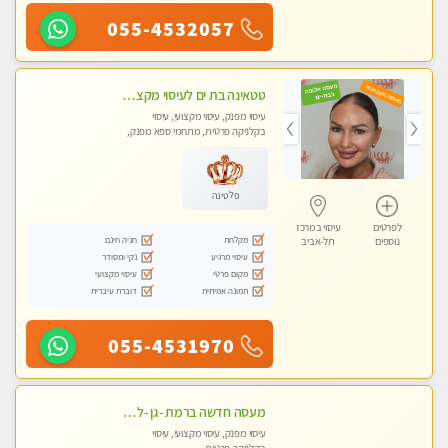
055-4532057
טטאינה בת ים לעיסוי מקצועי בקליניקה פרטית ומפוארת מאוד - עיסוי שוודי וספורטיבי 0543577687
עיסוי מפנק, עיסוי מקצועי, עיסוי
בקלניקה פרטית, מתחמי ספא מפנק,
עיסוי טנטרה
פלטינה
לפרטים
עיסוי במרכז
מקלחת
חניה חינם
נוספים
תל-אביב
עיסוי מרגיע
נקי ומסודר
מקום פרטי
עיסוי מקצועי
תמונה אמיתית
דוברת עיברית
055-4531970
מעסה חדשה ברמת -גן -לעיסוי מיוחד ואיכותי מקום פרטי ואינטימי ושקט.
עיסוי מפנק, עיסוי מקצועי, עיסוי