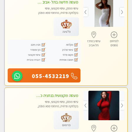
מעסה חדשה בתל -אביב מטפלת מקצוענית ידי זהב VIP-מומלץ לחלוטין! פרטי! ​​​​​​ Highly recommended
עיסוי מפנק, עיסוי מקצועי, עיסוי
בקלניקה פרטית, מתחמי ספא מפנק
פלטינה
לפרטים
עיסוי במרכז
מקלחת
חניה חינם
נוספים
תל-אביב
עיסוי מרגיע
נקי ומסודר
מקום פרטי
עיסוי מקצועי
תמונה אמיתית
דוברת עיברית
055-4532219
מעסה מקצועית בנתניה כל סוגי העיסויים מעסה מקצועית ואיכותית פרטי!!!
עיסוי מפנק, עיסוי מקצועי, עיסוי
בקלניקה פרטית, מתחמי ספא מפנק,
עיסוי טנטרה
פרימיום