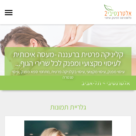
קליניקה פרטית ברעננה -מעסה איכותית
לעיסוי מקצועי ומפנק לכל שרירי הגוף...
עיסוי מפנק ,עיסוי מקצועי ,עיסוי בקלניקה פרטית ,מתחמי ספא מפנק ,עיסוי
טנטרה
אלטרנטיבי > תל-אביב
גלריית תמונות