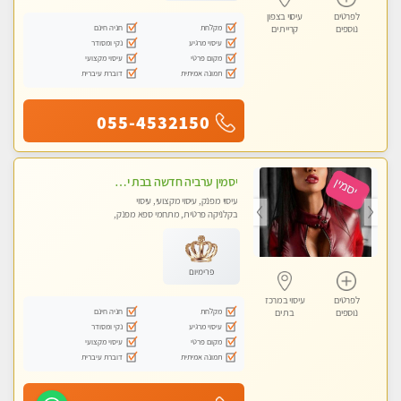
לפרטים
עיסוי בצפון
מקלחת
חניה חינם
נוספים
קריית ים
עיסוי מרגיע
נקי ומסודר
מקום פרטי
עיסוי מקצועי
תמונה אמיתית
דוברת עיברית
055-4532150
יסמין ערביה חדשה בבת ים חדש חדש .כל סוגי העיסויים במקום הכי מושלם בעיר בת ים . highly recommended..new in the city
עיסוי מפנק, עיסוי מקצועי, עיסוי
בקלניקה פרטית, מתחמי ספא מפנק,
מכוני עיסוי מפנק, עיסוי עד הבית, עיסוי
טנטרה
פרימיום
לפרטים
עיסוי במרכז
מקלחת
חניה חינם
נוספים
בת ים
עיסוי מרגיע
נקי ומסודר
מקום פרטי
עיסוי מקצועי
תמונה אמיתית
דוברת עיברית