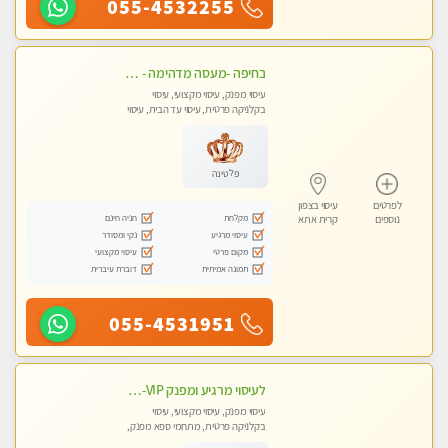
055-4532255
בחיפה -מעסה מדהימה - כל סוגי העיסויים מעסה מקצועית ואיכותית פרטי!!!
עיסוי מפנק, עיסוי מקצועי, עיסוי
בקלניקה פרטית, עיסוי עד הבית, עיסוי
טנטרה
פלטינה
לפרטים
עיסוי בצפון
מקלחת
חניה חינם
נוספים
קרית אתא
עיסוי מרגיע
נקי ומסודר
מקום פרטי
עיסוי מקצועי
תמונה אמיתית
דוברת עיברית
055-4531951
לעיסוי מרגיע ומפנק VIP-מומלץ לחלוטין! פרטי! ​​​​​​ Highly recommended
עיסוי מפנק, עיסוי מקצועי, עיסוי
בקלניקה פרטית, מתחמי ספא מפנק,
מכוני עיסוי מפנק, עיסוי עד הבית, עיסוי