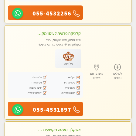
055-4532256
קליניקה פרטית לעיסוי מקצועי ואלטרנטיבי ברמה גבוהה VIP תתקשר ..... highly recommended..new in the city
עיסוי מפנק, עיסוי מקצועי, עיסוי
בקלניקה פרטית, עיסוי עד הבית, עיסוי
טנטרה
פלטינה
לפרטים
עיסוי בדרום
מקלחת
חניה חינם
נוספים
אשדוד
עיסוי מרגיע
נקי ומסודר
מקום פרטי
עיסוי מקצועי
תמונה אמיתית
דוברת עיברית
055-4531897
אשקלון- מעסה מקצועית חדשה ואיכותית לעיסוי מרגיע ומפנק VIP-מומלץ לחלוטין! פרטי! ​​​​​​ Highly recommended