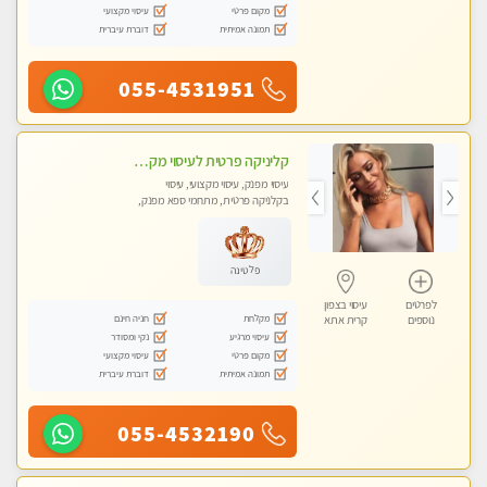
מקום פרטי
עיסוי מקצועי
תמונה אמיתית
דוברת עיברית
055-4531951
קליניקה פרטית לעיסוי מקצועי ואלטרנטיבי ברמה גבוהה VIP תתקשר ..... highly recommended..new in the city
עיסוי מפנק, עיסוי מקצועי, עיסוי
בקלניקה פרטית, מתחמי ספא מפנק,
מכוני עיסוי מפנק, עיסוי עד הבית, עיסוי
טנטרה, עיסוי מגבר לגבר, עיסוי מגבר
לאישה
פלטינה
לפרטים
עיסוי בצפון
מקלחת
חניה חינם
נוספים
קרית אתא
עיסוי מרגיע
נקי ומסודר
מקום פרטי
עיסוי מקצועי
תמונה אמיתית
דוברת עיברית
055-4532190