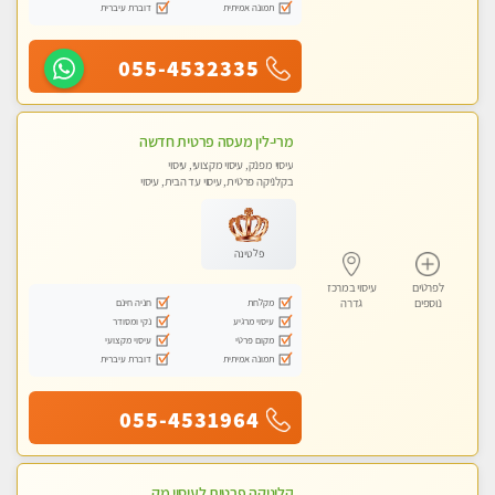
תמונה אמיתית
דוברת עיברית
055-4532335
מרי-לין מעסה פרטית חדשה
עיסוי מפנק, עיסוי מקצועי, עיסוי
בקלניקה פרטית, עיסוי עד הבית, עיסוי
טנטרה
פלטינה
לפרטים
עיסוי במרכז
מקלחת
חניה חינם
נוספים
גדרה
עיסוי מרגיע
נקי ומסודר
מקום פרטי
עיסוי מקצועי
תמונה אמיתית
דוברת עיברית
055-4531964
קליניקה פרטית לעיסוי מקצועי ואלטרנטיבי ברמה גבוהה VIP תתקשר ..... highly recommended..new in the city