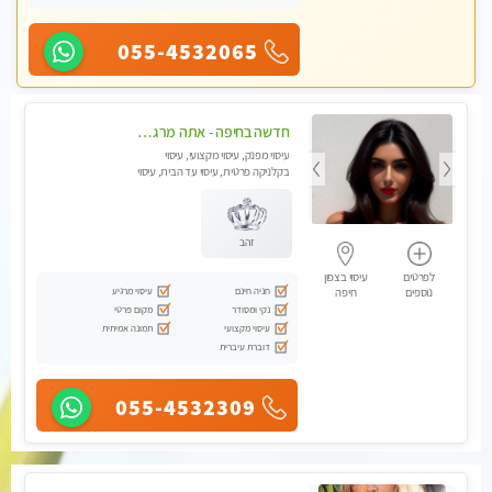
055-4532065
חדשה בחיפה - אתה מרגיש עייף??? זה הזמן להתפנק בעיסוי מקצועי ברמה גבוהה- Highly recommended
עיסוי מפנק, עיסוי מקצועי, עיסוי
בקלניקה פרטית, עיסוי עד הבית, עיסוי
טנטרה
זהב
לפרטים
עיסוי בצפון
חניה חינם
עיסוי מרגיע
נוספים
חיפה
נקי ומסודר
מקום פרטי
עיסוי מקצועי
תמונה אמיתית
דוברת עיברית
055-4532309