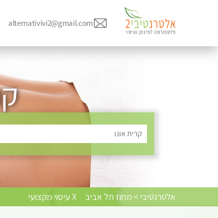
alternativivi2@gmail.com
קר
קרית אונו
אלטרנטיבי > מחוז תל אביב
X עיסוי מקצועי