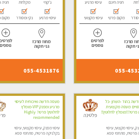
חת
חניה חינם
עיסוי מרגיע
ג'קוזי
מקלחת
חניה ח
סודר
מקום פרטי
עיסוי מקצועי
עיסוי מרגיע
נקי ומסודר
מקום פ
לפרטים
לפרטים
וז מרכז
מחוז מרכז
נוספים
נוספים
י תקוה
גני תקוה
055-4531876
055-453
שה בהוד -השרון -כל
מעסה חדשה ואיכותית לעיסוי
סויים מעסה מקצועית
מרגיע ומפנק VIP-מומלץ
 פרטי!!!מומלץ לחלוטין!!
לחלוטין! פרטי! ​​​​​​ Highly
פלטינה
פרי
recommended
ק, עיסוי מקצועי, עיסוי
עיסוי מפנק, עיסוי מקצועי, עיסוי
 פרטית, מתחמי ספא
בקלניקה פרטית, מתחמי ספא
סוי טנטרה
מפנק, עיסוי טנטרה