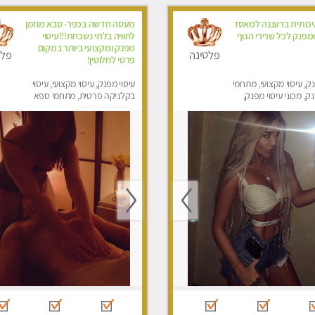
כותית ברעננה למאסז
מעסה חדשה בכפר- סבא מוזמן
מפנק לכל שרירי הגוף
לחוויה בלתי נשכחת!!!עיסוי
מפנק ומקצועי ביותר במקום
פלטינה
פלט
פרטי לחלוטין!
נק, עיסוי מקצועי, מתחמי
עיסוי מפנק, עיסוי מקצועי, עיסוי
, מכוני עיסוי מפנק,
בקלניקה פרטית, מתחמי ספא
טרה
מפנק, עיסוי טנטרה