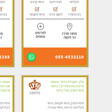
מקלחת
חניה חינם
עיסוי מרגיע
מקל
נקי ומסודר
מקום פרטי
עיסוי מקצועי
נקי ומ
לפרטים
מחוז מרכז
מח
נוספים
גני תקוה
גנ
2288
055-4532110
אלין- מקבלת ביהוד -מעסה
מעסה חד
פרטית ואיכותית לבד ביהוד .
סוגי העי
עיסוי מפנק אצלי ביהוד
ואיכותית
פלטינה
עיסוי מפנק, עיסוי מקצועי, עיסוי
עיסוי מפנ
בקלניקה פרטית, עיסוי טנטרה
בקלניקה
מפנק, עי