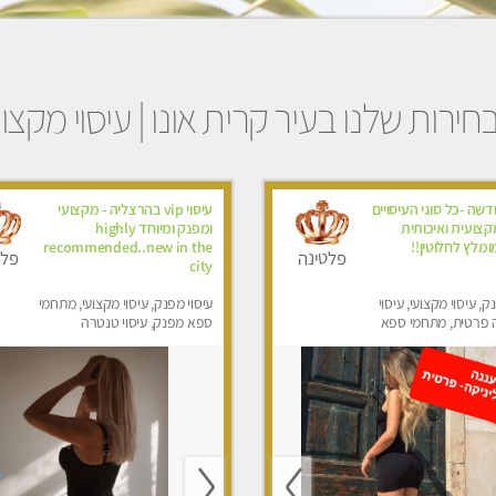
חירות שלנו בעיר קרית אונו | עיסוי מקצוע
ה -כל סוגי העיסויים
עיסוי vip בהרצליה - מקצועי
צועית ואיכותית
ומפנק ומיוחד highly
ומלץ לחלוטין!!
recommended..new in the
פלטינה
פלט
city
ק, עיסוי מקצועי, עיסוי
עיסוי מפנק, עיסוי מקצועי, מתחמי
 פרטית, מתחמי ספא
ספא מפנק, עיסוי טנטרה
סוי טנטרה