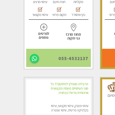
ינם
מקלחת
חניה חינם
עיסוי מרגיע
רטי
נקי ומסודר
מקום פרטי
עיסוי מקצועי
לפרטים
מחוז מרכז
נוספים
גני תקוה
055-4532137
הרצליה-מומלץ לחלוטין!!!! כל
סוגי העיסויים מעסה מקצועית
ואיכותית פרטי!! בנתניה
מיום
עיסוי מפנק, עיסוי מקצועי, עיסוי
בקלניקה פרטית, עיסוי טנטרה