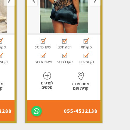
מקלחת
חניה חינם
עיסוי מרגיע
מקל
נקי ומסודר
מקום פרטי
עיסוי מקצועי
נקי ומ
לפרטים
מחוז מרכז
מח
נוספים
קרית אונו
קר
2288
055-4532138