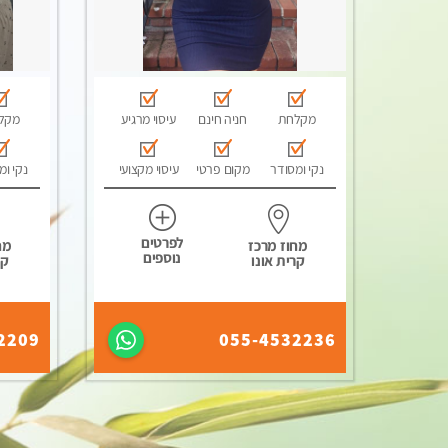
מקלחת
חניה חינם
עיסוי מרגיע
מקל
נקי ומסודר
מקום פרטי
עיסוי מקצועי
נקי ומ
לפרטים
מחוז מרכז
מח
נוספים
קרית אונו
קר
2209
055-4532236