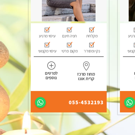
רגיע
מקלחת
חניה חינם
עיסוי מרגיע
קצועי
נקי ומסודר
מקום פרטי
עיסוי מקצועי
לפרטים
מחוז מרכז
נוספים
קרית אונו
055-4532193