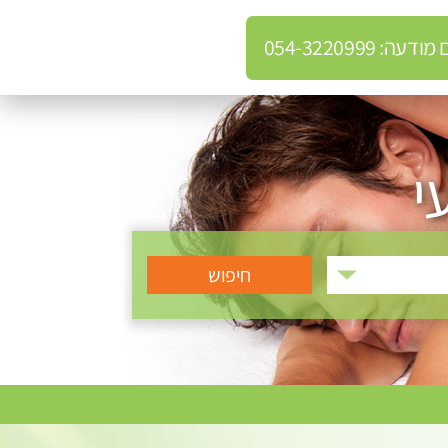
: 054-3220999
י