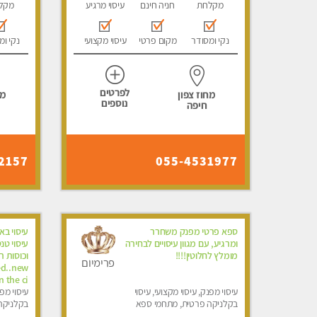
מקלחת
חניה חינם
עיסוי מרגיע
מקל
נקי ומסודר
מקום פרטי
עיסוי מקצועי
נקי ומ
לפרטים
מחוז צפון
מח
נוספים
חיפה
2157
055-4531977
ספא פרטי מפנק משחרר
עיסוי בא
ומרגיע, עם מגוון עיסויים לבחירה
עיסוי טנ
מומלץ לחלוטין!!!!
וכוסות ר
פרימיום
d..new
n the ci
עיסוי מפנק, עיסוי מקצועי, עיסוי
עיסוי מפנ
בקלניקה פרטית, מתחמי ספא
בקלניקה 
מפנק, עיסוי טנטרה
מפנק, עי