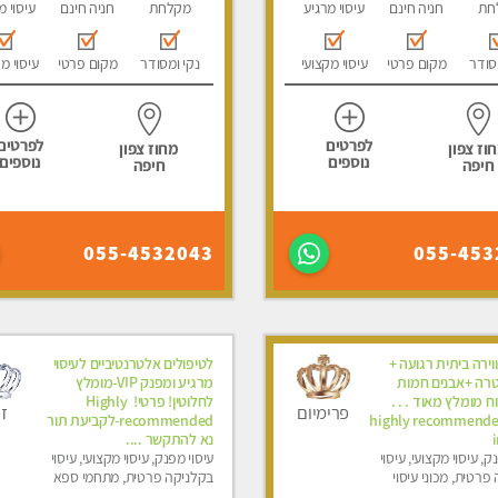
חת
חניה חינם
עיסוי מרגיע
מקלחת
חניה חינם
עיסוי מ
סודר
מקום פרטי
עיסוי מקצועי
נקי ומסודר
מקום פרטי
עיסוי מ
לפרטים
לפרטים
וז צפון
מחוז צפון
נוספים
נוספים
חיפה
חיפה
055-4532043
055-453
ווירה ביתית רגועה +
לטיפולים אלטרנטיביים לעיסוי
טרה +אבנים חמות
מרגיע ומפנק VIP-מומלץ
וח מומלץ מאוד . . .
לחלוטין! פרטי! ​​​​​​ Highly
ז
פרימיום
highly recommende
recommended-לקביעת תור
i
נא להתקשר ....
ק, עיסוי מקצועי, עיסוי
עיסוי מפנק, עיסוי מקצועי, עיסוי
פרטית, מכוני עיסוי
בקלניקה פרטית, מתחמי ספא
סוי טנטרה
מפנק, מכוני עיסוי מפנק, עיסוי