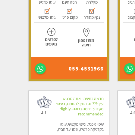
רגיע
מקלחת
חניה חינם
עיסוי מרגיע
קצועי
נקי ומסודר
מקום פרטי
עיסוי מקצועי
לפרטים
מחוז צפון
נוספים
חיפה
055-4531966
חדשה בחיפה - אתה מרגיש
עייף??? זה הזמן להתפנק בעיסוי
מקצועי ברמה גבוהה- Highly
הב
זהב
recommended
עיסוי מפנק, עיסוי מקצועי, עיסוי
בקלניקה פרטית, עיסוי עד הבית,
עיסוי טנטרה