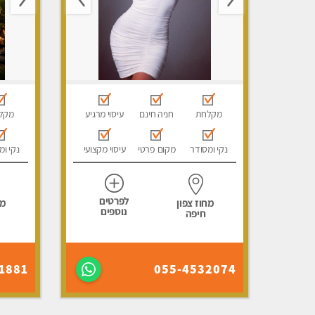
מקלחת
חניה חינם
עיסוי מרגיע
מקל
נקי ומסודר
מקום פרטי
עיסוי מקצועי
נקי ומ
לפרטים
מחוז צפון
מח
נוספים
חיפה
1881
055-4532074