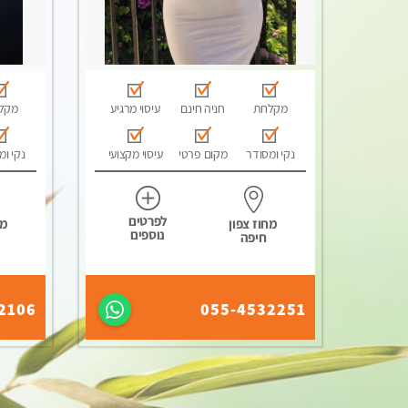
מקלחת
חניה חינם
עיסוי מרגיע
מקל
נקי ומסודר
מקום פרטי
עיסוי מקצועי
נקי ומ
לפרטים
מחוז צפון
מח
נוספים
חיפה
2106
055-4532251