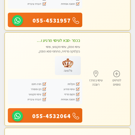
תמונה אמיתית
דוברת עיברית
055-4531957
בכפר -סבא לעיסוי מרגיע ומפנק VIP-מומלץ לחלוטין! פרטי! ​​​​​​
עיסוי מפנק, עיסוי מקצועי, עיסוי
בקלניקה פרטית, מתחמי ספא מפנק,
מכוני עיסוי מפנק, עיסוי טנטרה
פלטינה
לפרטים
עיסוי במרכז
מקלחת
חניה חינם
נוספים
רעננה
עיסוי מרגיע
נקי ומסודר
מקום פרטי
עיסוי מקצועי
תמונה אמיתית
דוברת עיברית
055-4532064