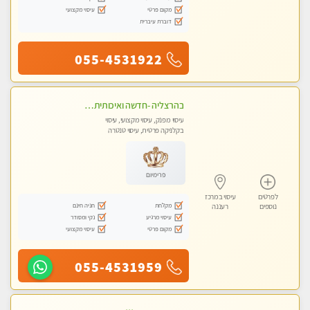
מקום פרטי
עיסוי מקצועי
דוברת עיברית
055-4531922
בהרצליה -חדשה ואיכותית במקום נקי ומסודר מומלץ מאוד! מומלץ !!אירוח ברמה אחרת ...כולל שתיה חמה/קרה + בקבוק מים
עיסוי מפנק, עיסוי מקצועי, עיסוי
בקלניקה פרטית, עיסוי טנטרה
פרימיום
לפרטים
עיסוי במרכז
מקלחת
חניה חינם
נוספים
רעננה
עיסוי מרגיע
נקי ומסודר
מקום פרטי
עיסוי מקצועי
055-4531959