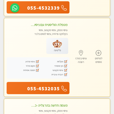
055-4532339
מטפלת הוליסטית עם ניסיון מעל עשור. עיסוי הוליסטי לגוף ולנשמה עם שמנים חמים מתאים: לגברים/נשים ונשים בהריון . ומקצועית ברמה גבוהה
עיסוי מפנק, עיסוי מקצועי, עיסוי
בקלניקה פרטית, עיסוי לנשים בלבד
פלטינה
לפרטים
עיסוי במרכז
מקלחת
עיסוי מרגיע
נוספים
רעננה
נקי ומסודר
מקום פרטי
עיסוי מקצועי
תמונה אמיתית
דוברת עיברית
055-4532035
מעסה חדשה בהרצליה -כל סוגי העיסויים מעסה מקצועית ואיכותית פרטי!!!מומלץ לחלוטין!! אירוח ברמה אחרת ...כולל שתיה חמה/קרה + בקבוק מים
עיסוי מפנק, עיסוי מקצועי, עיסוי