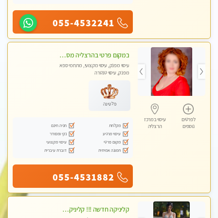
055-4532241
במקום פרטי בהרצליה מסאז' איכותי ביותר ומפנק - לרציניים בלבד עיסוי מרגיע מאוד
עיסוי מפנק, עיסוי מקצועי, מתחמי ספא
מפנק, עיסוי טנטרה
פלטינה
לפרטים
עיסוי במרכז
מקלחת
חניה חינם
נוספים
הרצליה
עיסוי מרגיע
נקי ומסודר
מקום פרטי
עיסוי מקצועי
תמונה אמיתית
דוברת עיברית
055-4531882
קליניקה חדשה !!! קליניקה פרטית ואיכותית במיוחד בהרצליה