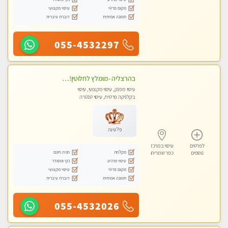
מקום פרטי
עיסוי מקצועי
תמונה אמיתית
דוברת עיברית
055-4532297
בהרצליה -מומלץ לחלוטין!!כל סוגי העיסויים מעסה מקצועית ואיכותית פרטי!! אירוח ברמה אחרת ...כולל שתיה חמה/קרה + בקבוק מים
עיסוי מפנק, עיסוי מקצועי, עיסוי
בקלניקה פרטית, עיסוי טנטרה
פלטינה
לפרטים
עיסוי במרכז
מקלחת
חניה חינם
נוספים
כפר שמריהו
עיסוי מרגיע
נקי ומסודר
מקום פרטי
עיסוי מקצועי
תמונה אמיתית
דוברת עיברית
055-4532026