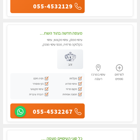
055-4532129
מעסה חדשה בהוד השרון-מוזמן לחוויה בלתי נשכחת!!!עיסוי מפנק ביותר במקום פרטי לחלוטין!!
עיסוי מפנק, עיסוי מקצועי, עיסוי
בקלניקה פרטית, מכוני עיסוי מפנק,
עיסוי טנטרה
זהב
לפרטים
עיסוי במרכז
מקלחת
חניה חינם
נוספים
רעננה
עיסוי מרגיע
נקי ומסודר
מקום פרטי
עיסוי מקצועי
תמונה אמיתית
דוברת עיברית
055-4532267
כל סוגי העיסויים מעסה מקצועית ואיכותית פרטי!!!