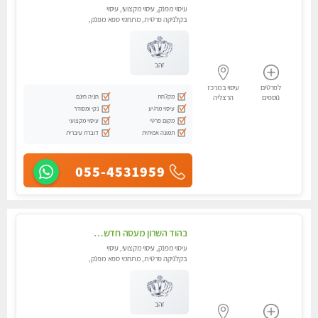
עיסוי מפנק, עיסוי מקצועי, עיסוי
בקלניקה פרטית, מתחמי ספא מפנק,
מכוני עיסוי מפנק, עיסוי טנטרה
זהב
לפרטים
עיסוי במרכז
מקלחת
חניה חינם
נוספים
הרצליה
עיסוי מרגיע
נקי ומסודר
מקום פרטי
עיסוי מקצועי
תמונה אמיתית
דוברת עיברית
055-4531959
בהוד השרון מעסה חדשה ואיכותית לעיסוי מרגיע ומפנק VIP-מומלץ לחלוטין! פרטי! ​​​​​​ Highly recommended
עיסוי מפנק, עיסוי מקצועי, עיסוי
בקלניקה פרטית, מתחמי ספא מפנק,
עיסוי טנטרה
זהב