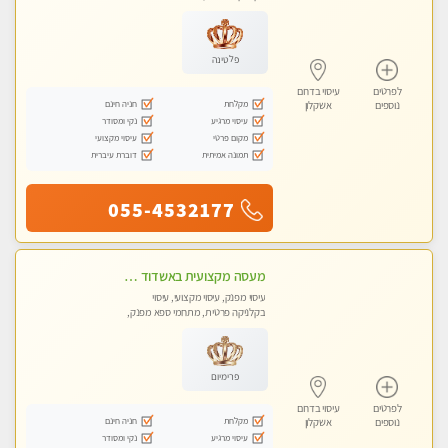
פלטינה
לפרטים
עיסוי בדרום
מקלחת
חניה חינם
נוספים
אשקלון
עיסוי מרגיע
נקי ומסודר
מקום פרטי
עיסוי מקצועי
תמונה אמיתית
דוברת עיברית
055-4532177
מעסה מקצועית באשדוד חדשה צעירה ואיכותית לעיסוי מרגיע ומפנק VIP-מומלץ לחלוטין! פרטי! ​​​​​​ Highly recommended
עיסוי מפנק, עיסוי מקצועי, עיסוי
בקלניקה פרטית, מתחמי ספא מפנק,
עיסוי טנטרה
פרימיום
לפרטים
עיסוי בדרום
מקלחת
חניה חינם
נוספים
אשקלון
עיסוי מרגיע
נקי ומסודר