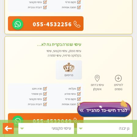
מקום פרטי
עיסוי מקצועי
תמונה אמיתית
דוברת עיברית
055-4532256
עיסוי טנטרה בקרית גת לא מה שחשבת הרבה יותר ממה שדמיינת פרטי!!! Highly recommended
עיסוי מפנק, עיסוי מקצועי, עיסוי
בקלניקה פרטית, עיסוי טנטרה
פרימיום
לפרטים
עיסוי בדרום
מקלחת
חניה חינם
נוספים
אשקלון
עיסוי מרגיע
נקי ומסודר
מקום פרטי
עיסוי מקצועי
תמונה אמיתית
דוברת עיברית
055-4532049
גן יבנה
עיסוי מקצועי