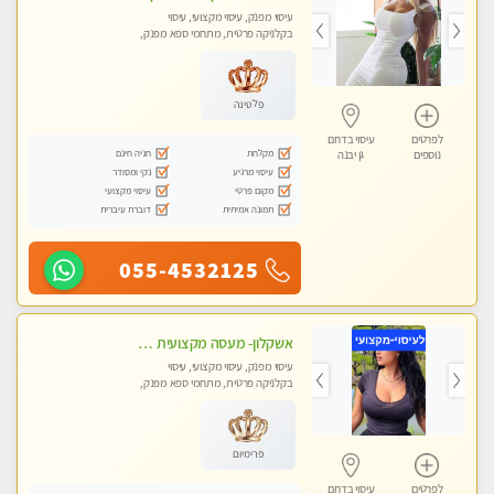
עיסוי מפנק, עיסוי מקצועי, עיסוי
בקלניקה פרטית, מתחמי ספא מפנק,
עיסוי טנטרה
פלטינה
לפרטים
עיסוי בדרום
מקלחת
חניה חינם
נוספים
גן יבנה
עיסוי מרגיע
נקי ומסודר
מקום פרטי
עיסוי מקצועי
תמונה אמיתית
דוברת עיברית
055-4532125
אשקלון- מעסה מקצועית חדשה ואיכותית לעיסוי מרגיע ומפנק VIP-מומלץ לחלוטין! פרטי! ​​​​​​ Highly recommended
עיסוי מפנק, עיסוי מקצועי, עיסוי
בקלניקה פרטית, מתחמי ספא מפנק,
מכוני עיסוי מפנק, עיסוי עד הבית, עיסוי
טנטרה
פרימיום
לפרטים
עיסוי בדרום