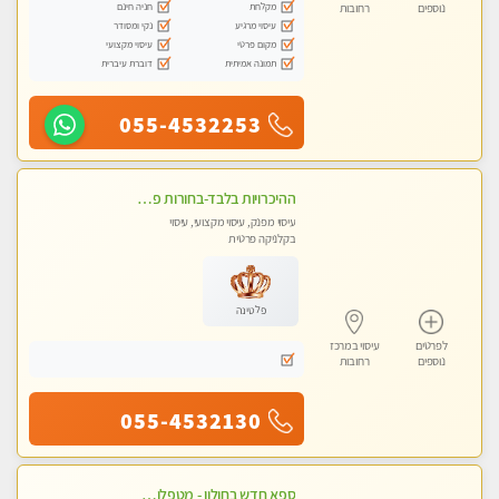
מקלחת
חניה חינם
נוספים
רחובות
עיסוי מרגיע
נקי ומסודר
מקום פרטי
עיסוי מקצועי
תמונה אמיתית
דוברת עיברית
055-4532253
ההיכרויות בלבד-בחורות פרטיות ברמה גבוהה לקשר דיסקרטי עם תמיכה-לא עיסוי !!!
עיסוי מפנק, עיסוי מקצועי, עיסוי
בקלניקה פרטית
פלטינה
לפרטים
עיסוי במרכז
נוספים
רחובות
055-4532130
ספא חדש בחולון - מטפלות מקצועיות ברמה גבוהה מומלץ מאוד !!! . . highly recommended..new in the city -אין פרטים נוספים במקום -ללא מין !!