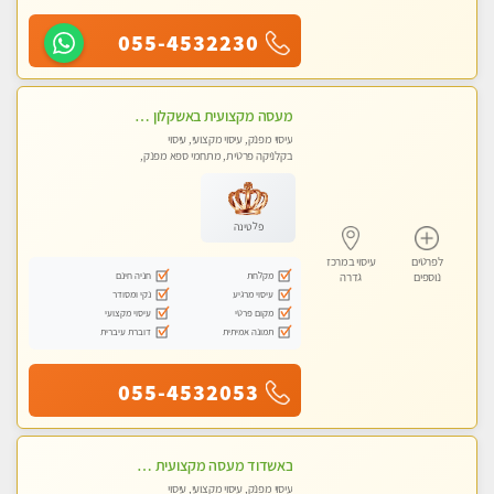
055-4532230
מעסה מקצועית באשקלון מסאז' מפנק ומשחרר ומרגיע באווירה נעימה ושקטה
עיסוי מפנק, עיסוי מקצועי, עיסוי
בקלניקה פרטית, מתחמי ספא מפנק,
עיסוי טנטרה
פלטינה
לפרטים
עיסוי במרכז
מקלחת
חניה חינם
נוספים
גדרה
עיסוי מרגיע
נקי ומסודר
מקום פרטי
עיסוי מקצועי
תמונה אמיתית
דוברת עיברית
055-4532053
באשדוד מעסה מקצועית חדשה ישראלית צעירה ואיכותית לעיסוי מרגיע ומפנק VIP-מומלץ לחלוטין! פרטי! ​​​​​​ Highly recommended
עיסוי מפנק, עיסוי מקצועי, עיסוי