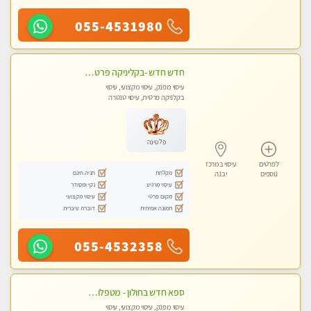
055-4531980
חדש חדש -בקליניקה פרטית שירות vip לרציניים בלבד! מומלץ!!-ללא מין !!
עיסוי מפנק, עיסוי מקצועי, עיסוי
בקלניקה פרטית, עיסוי טנטרה
פלטינה
לפרטים
עיסוי במרכז
מקלחת
חניה חינם
נוספים
יבנה
עיסוי מרגיע
נקי ומסודר
מקום פרטי
עיסוי מקצועי
תמונה אמיתית
דוברת עיברית
055-4532358
ספא חדש בחולון - מטפלות מקצועיות ברמה גבוהה מומלץ מאוד !!! . . highly recommended..new in the city -אין פרטים נוספים במקום -ללא מין !!
עיסוי מפנק, עיסוי מקצועי, עיסוי