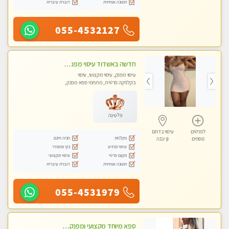
תמונה אמיתית
דוברת עיברית
055-4532127
חדשה באשדוד עיסוי מפנק בקליניקה פרטית שירות vip לרציניים בלבד! מומלץ!!
עיסוי מפנק, עיסוי מקצועי, עיסוי
בקלניקה פרטית, מתחמי ספא מפנק,
עיסוי טנטרה
פלטינה
לפרטים
עיסוי בדרום
מקלחת
חניה חינם
נוספים
גן יבנה
עיסוי מרגיע
נקי ומסודר
מקום פרטי
עיסוי מקצועי
תמונה אמיתית
דוברת עיברית
055-4531979
ספא מיוחד מקצועי ומפנק באשקלון חדשה מומלץ לחלוטין! כל סוגי העיסויים מעסה מקצועית ואיכותית פרטי!!!