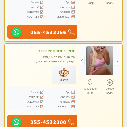
מקלחת
חניה חינם
נוספים
גן יבנה
עיסוי מרגיע
נקי ומסודר
מקום פרטי
עיסוי מקצועי
תמונה אמיתית
דוברת עיברית
055-4532256
חדש באשדוד !! מארחת בדירתי באופן פרטי ודיסקרטי מקום יפה מסודר נקי ואווירה נעימה יחס טוב בבית חםללא מין !!
עיסוי מפנק, עיסוי מקצועי, עיסוי
בקלניקה פרטית, מתחמי ספא מפנק,
עיסוי טנטרה
פלטינה
לפרטים
עיסוי במרכז
מקלחת
חניה חינם
נוספים
גדרה
עיסוי מרגיע
נקי ומסודר
מקום פרטי
עיסוי מקצועי
תמונה אמיתית
דוברת עיברית
055-4532300