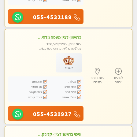
תמונה אמיתית
דוברת עיברית
055-4532189
בראשון -לציון מעסה מדהימה ביותר בתל אביב ומומלץ לחלוטין! פרטי! ​​​​​​ Highly recommended
עיסוי מפנק, עיסוי מקצועי, עיסוי
בקלניקה פרטית, מתחמי ספא מפנק,
עיסוי טנטרה
פלטינה
לפרטים
עיסוי במרכז
מקלחת
חניה חינם
נוספים
רחובות
עיסוי מרגיע
נקי ומסודר
מקום פרטי
עיסוי מקצועי
תמונה אמיתית
דוברת עיברית
055-4531927
עיסוי בראשון לציון - קליניקה פרטית עיסוי קסום איכותי ומרגיע מידי זהב עיסוי שבדי קלאסי ורפלקסולוגיה שרות מקצועי טל- 052-4818650