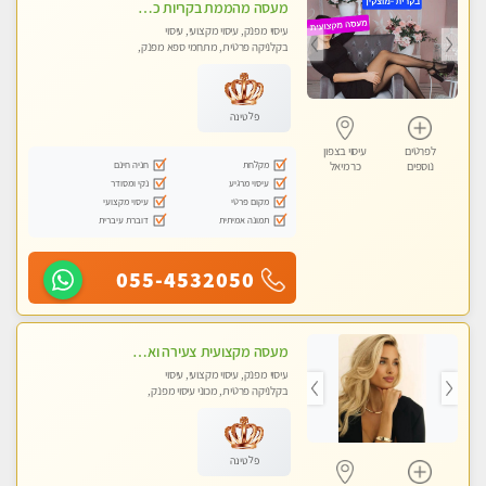
מעסה מהממת בקריות כל סוגי העיסויים מעסה מקצועית ואיכותית פרטי!!!
עיסוי מפנק, עיסוי מקצועי, עיסוי
בקלניקה פרטית, מתחמי ספא מפנק,
מכוני עיסוי מפנק, עיסוי טנטרה
פלטינה
לפרטים
עיסוי בצפון
מקלחת
חניה חינם
נוספים
כרמיאל
עיסוי מרגיע
נקי ומסודר
מקום פרטי
עיסוי מקצועי
תמונה אמיתית
דוברת עיברית
055-4532050
מעסה מקצועית צעירה ואיכותית לעיסוי מרגיע ומפנק VIP-מומלץ לחלוטין! פרטי! ​​​​​​ Highly recommended
עיסוי מפנק, עיסוי מקצועי, עיסוי
בקלניקה פרטית, מכוני עיסוי מפנק,
עיסוי טנטרה
פלטינה