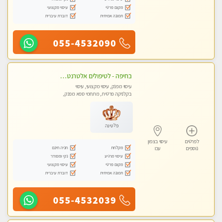
מקום פרטי
עיסוי מקצועי
תמונה אמיתית
דוברת עיברית
055-4532090
בחיפה - לטיפולים אלטרנטיביים לעיסוי מרגיע ומפנק VIP-מומלץ לחלוטין! פרטי! ​​​​​​ Highly recommended-לקביעת תור נא להתקשר ....
עיסוי מפנק, עיסוי מקצועי, עיסוי
בקלניקה פרטית, מתחמי ספא מפנק,
עיסוי טנטרה
פלטינה
לפרטים
עיסוי בצפון
מקלחת
חניה חינם
נוספים
עכו
עיסוי מרגיע
נקי ומסודר
מקום פרטי
עיסוי מקצועי
תמונה אמיתית
דוברת עיברית
055-4532039