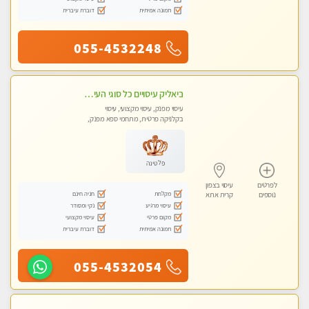
תמונה אמיתית
דוברת עיברית
055-4532248
ביאליק עיסויים כל סוגי העיסויים מעסה מקצועית ואיכותית פרטי!!!מומלץ לחלוטין!!
עיסוי מפנק, עיסוי מקצועי, עיסוי
בקלניקה פרטית, מתחמי ספא מפנק,
עיסוי טנטרה
פלטינה
לפרטים
עיסוי בצפון
מקלחת
חניה חינם
נוספים
קרית אתא
עיסוי מרגיע
נקי ומסודר
מקום פרטי
עיסוי מקצועי
תמונה אמיתית
דוברת עיברית
055-4532054