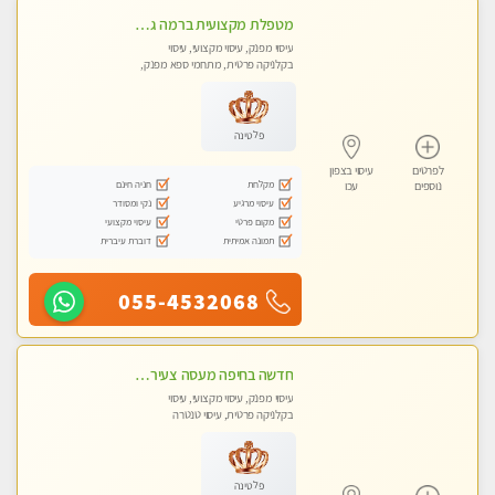
מטפלת מקצועית ברמה גבוהה מומלץ מאוד !!! . . highly recommended -אין פרטים נוספים במקום -ללא מין !!
עיסוי מפנק, עיסוי מקצועי, עיסוי
בקלניקה פרטית, מתחמי ספא מפנק,
מכוני עיסוי מפנק, עיסוי טנטרה
פלטינה
לפרטים
עיסוי בצפון
מקלחת
חניה חינם
נוספים
עכו
עיסוי מרגיע
נקי ומסודר
מקום פרטי
עיסוי מקצועי
תמונה אמיתית
דוברת עיברית
055-4532068
חדשה בחיפה מעסה צעירה איכותית וקלאסית מזמינה אותך לעיסוי נעים מפנק ומרגיעה+ אבנים חמות וכוסות רוח מומלץ מאוד . . . highly recommended..new in the ci
עיסוי מפנק, עיסוי מקצועי, עיסוי
בקלניקה פרטית, עיסוי טנטרה
פלטינה