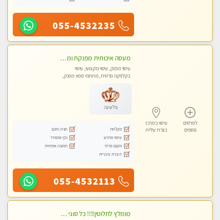
055-4532235
מעסה איכותית מפנקת ומקצועית מאוד-עיסוי מרגיע ושקט במקום מדהים עיסוי מושקע מאוד לכל שרירי הגוף...מומלץ!! פרטי !!
עיסוי מפנק, עיסוי מקצועי, עיסוי
בקלניקה פרטית, מתחמי ספא מפנק,
עיסוי טנטרה
פלטינה
לפרטים
עיסוי במרכז
מקלחת
חניה חינם
נוספים
נצרת עילית
עיסוי מרגיע
נקי ומסודר
מקום פרטי
תמונה אמיתית
דוברת עיברית
055-4532113
מומלץ לחלוטין!!!! כל סוגי העיסויים מעסה מקצועית ואיכותית פרטי!!!