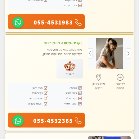
דוברת עיברית
055-4531983
בקרית-שמונה מוזמן לחוויה בלתי נשכחת מעסה איכותית מקצועית ומפנקת- ללא מין !!
עיסוי מפנק, עיסוי מקצועי, עיסוי
בקלניקה פרטית, מכוני עיסוי מפנק,
עיסוי טנטרה
פלטינה
לפרטים
עיסוי בצפון
מקלחת
חניה חינם
נוספים
טבריה
עיסוי מרגיע
נקי ומסודר
מקום פרטי
עיסוי מקצועי
תמונה אמיתית
דוברת עיברית
055-4532365