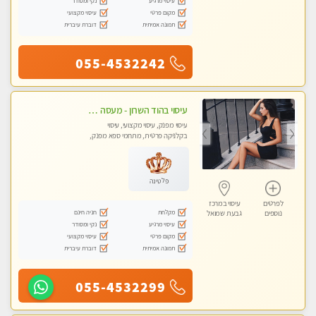
עיסוי מרגיע
נקי ומסודר
מקום פרטי
עיסוי מקצועי
תמונה אמיתית
דוברת עיברית
055-4532242
עיסוי בהוד השרון - מעסה חדשה ואיכותית לעיסוי מרגיע ומפנק VIP-מומלץ לחלוטין! פרטי! ​​​​​​ Highly recommended
עיסוי מפנק, עיסוי מקצועי, עיסוי
בקלניקה פרטית, מתחמי ספא מפנק,
עיסוי טנטרה
פלטינה
לפרטים
עיסוי במרכז
מקלחת
חניה חינם
נוספים
גבעת שמואל
עיסוי מרגיע
נקי ומסודר
מקום פרטי
עיסוי מקצועי
תמונה אמיתית
דוברת עיברית
055-4532299