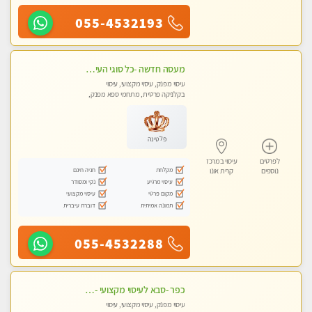
055-4532193
מעסה חדשה -כל סוגי העיסויים מעסה מקצועית ואיכותית פרטי!!!מומלץ לחלוטין!!
עיסוי מפנק, עיסוי מקצועי, עיסוי
בקלניקה פרטית, מתחמי ספא מפנק,
עיסוי טנטרה
פלטינה
לפרטים
עיסוי במרכז
מקלחת
חניה חינם
נוספים
קרית אונו
עיסוי מרגיע
נקי ומסודר
מקום פרטי
עיסוי מקצועי
תמונה אמיתית
דוברת עיברית
055-4532288
כפר -סבא לעיסוי מקצועי -באווירה שקטה ונעימה לחוויה של רוגע מומלץ מאוד מאוד- ללא מין !
עיסוי מפנק, עיסוי מקצועי, עיסוי