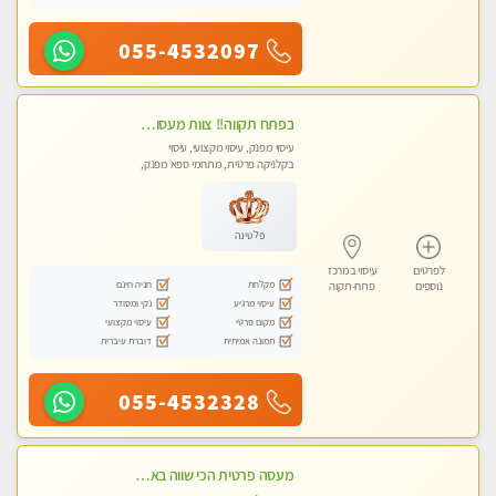
055-4532097
‏בפתח תקווה!! ‏צוות מעסות נאות!! ‏לעיסוי מקצועי מושלם ומפנק !! ‏ מכבדים כרטיסי אשראי- מעסות אלופות פרטי! טל- 03-9040343
עיסוי מפנק, עיסוי מקצועי, עיסוי
בקלניקה פרטית, מתחמי ספא מפנק,
עיסוי טנטרה
פלטינה
לפרטים
עיסוי במרכז
מקלחת
חניה חינם
נוספים
פתח-תקוה
עיסוי מרגיע
נקי ומסודר
מקום פרטי
עיסוי מקצועי
תמונה אמיתית
דוברת עיברית
055-4532328
מעסה פרטית הכי שווה באזור המרכז!!!