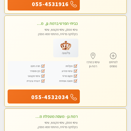
055-4531916
בביתי הפרטי ברמת גן, מטפלת ישראל מקצועית ומנוסה . עיסוי שוודי קלאסי משולב רקמות עמוק, בהתאמה אישית . נא לא להתקשר מחסוי.
עיסוי מפנק, עיסוי מקצועי, עיסוי
בקלניקה פרטית, מתחמי ספא מפנק
פלטינה
לפרטים
עיסוי במרכז
מקלחת
חניה חינם
נוספים
רמת-גן
עיסוי מרגיע
נקי ומסודר
מקום פרטי
עיסוי מקצועי
תמונה אמיתית
דוברת עיברית
055-4532034
רמת גן - מעסה מטפלת מקצוענית ידי זהב VIP! פרטי! ​​​​​​ Highly recommended
עיסוי מפנק, עיסוי מקצועי, עיסוי
בקלניקה פרטית, מתחמי ספא מפנק,