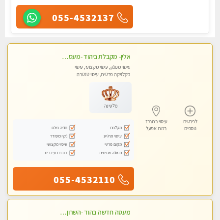
055-4532137
אלין- מקבלת ביהוד -מעסה פרטית ואיכותית לבד ביהוד . עיסוי מפנק אצלי ביהוד
עיסוי מפנק, עיסוי מקצועי, עיסוי
בקלניקה פרטית, עיסוי טנטרה
פלטינה
לפרטים
עיסוי במרכז
מקלחת
חניה חינם
נוספים
רמת אפעל
עיסוי מרגיע
נקי ומסודר
מקום פרטי
עיסוי מקצועי
תמונה אמיתית
דוברת עיברית
055-4532110
מעסה חדשה בהוד -השרון -כל סוגי העיסויים מעסה מקצועית ואיכותית פרטי!!!מומלץ לחלוטין!!