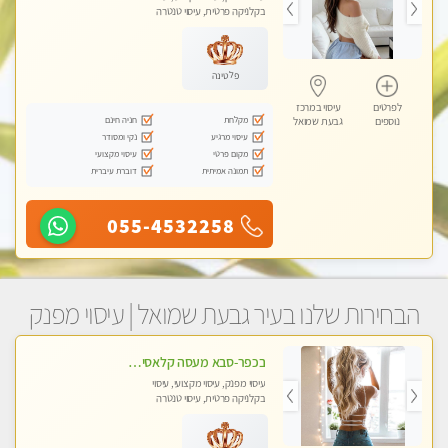
בקלניקה פרטית, עיסוי טנטרה
פלטינה
לפרטים
עיסוי במרכז
מקלחת
חניה חינם
נוספים
גבעת שמואל
עיסוי מרגיע
נקי ומסודר
מקום פרטי
עיסוי מקצועי
תמונה אמיתית
דוברת עיברית
055-4532258
הבחירות שלנו בעיר גבעת שמואל | עיסוי מפנק
בכפר-סבא מעסה קלאסית ומפנקת. . highly recommended..new in the city
עיסוי מפנק, עיסוי מקצועי, עיסוי
בקלניקה פרטית, עיסוי טנטרה