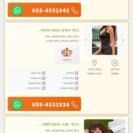
055-4531942
בהוד השרון -מעסה איכותית למאסז מקצועי ומפנק לכל שרירי הגוף
עיסוי מפנק, עיסוי מקצועי, עיסוי
בקלניקה פרטית, עיסוי טנטרה
פלטינה
לפרטים
עיסוי במרכז
מקלחת
חניה חינם
נוספים
גבעת שמואל
עיסוי מרגיע
נקי ומסודר
מקום פרטי
עיסוי מקצועי
תמונה אמיתית
דוברת עיברית
055-4531938
בכפר -סבא -מוזמן לחוויה בלתי נשכחת!!!עיסוי מפנק ביותר מומלץ לחלוטין!!!
עיסוי מפנק, עיסוי מקצועי, עיסוי