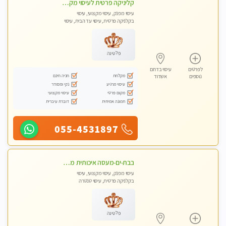
קליניקה פרטית לעיסוי מקצועי ואלטרנטיבי ברמה גבוהה VIP תתקשר ..... highly recommended..new in the city
עיסוי מפנק, עיסוי מקצועי, עיסוי
בקלניקה פרטית, עיסוי עד הבית, עיסוי
טנטרה
פלטינה
לפרטים
עיסוי בדרום
מקלחת
חניה חינם
נוספים
אשדוד
עיסוי מרגיע
נקי ומסודר
מקום פרטי
עיסוי מקצועי
תמונה אמיתית
דוברת עיברית
055-4531897
בבת-ים-מעסה איכותית מקצועית ומפנקת עיסוי בקליניקה פרטית
עיסוי מפנק, עיסוי מקצועי, עיסוי
בקלניקה פרטית, עיסוי טנטרה
פלטינה