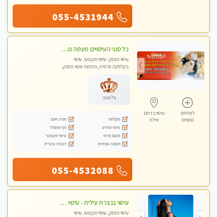
055-4531944
כל סוגי העיסויים מעסה מקצועית ואיכותית פרטי! -Selena Spa and Massage
עיסוי מפנק, עיסוי מקצועי, עיסוי
בקלניקה פרטית, מתחמי ספא מפנק,
מכוני עיסוי מפנק
פלטינה
לפרטים
עיסוי בדרום
מקלחת
חניה חינם
נוספים
אילת
עיסוי מרגיע
נקי ומסודר
מקום פרטי
עיסוי מקצועי
תמונה אמיתית
דוברת עיברית
055-4532088
עיסוי בנצרת עילית - עיסוי מפנק ומקצועי ומרגיע ושקט במקום מדהים עיסוי מושקע מאוד
עיסוי מפנק, עיסוי מקצועי, עיסוי