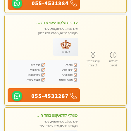
055-4531884
עד בית הלקוח עיסוי מדהים מפנק מקצועי ומרגיע !!
עיסוי מפנק, עיסוי מקצועי, עיסוי
בקלניקה פרטית, מתחמי ספא מפנק
פלטינה
לפרטים
עיסוי במרכז
מקלחת
חניה חינם
נוספים
נס ציונה
עיסוי מרגיע
נקי ומסודר
מקום פרטי
עיסוי מקצועי
תמונה אמיתית
דוברת עיברית
055-4532287
מומלץ לחלוטין!!!! בהוד השרון מעסה מקצועית לעיסוי ברמה גבוהה VIP תתקשר .....
עיסוי מפנק, עיסוי מקצועי, עיסוי
בקלניקה פרטית, עיסוי טנטרה, עיסוי
לנשים בלבד