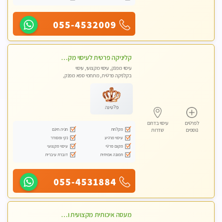
055-4532009
קליניקה פרטית לעיסוי מקצועי ואלטרנטיבי ברמה גבוהה VIP תתקשר ..... highly recommended..new in the city
עיסוי מפנק, עיסוי מקצועי, עיסוי
בקלניקה פרטית, מתחמי ספא מפנק,
מכוני עיסוי מפנק, עיסוי טנטרה
פלטינה
לפרטים
עיסוי בדרום
מקלחת
חניה חינם
נוספים
שדרות
עיסוי מרגיע
נקי ומסודר
מקום פרטי
עיסוי מקצועי
תמונה אמיתית
דוברת עיברית
055-4531884
מעסה איכותית מקצועית ומפנקת מאוד בנתניה