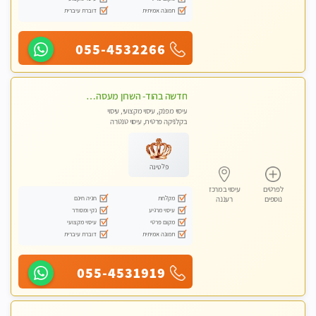
תמונה אמיתית
דוברת עיברית
055-4532266
חדשה בהוד- השרון מעסה איכותית ומקצועית
עיסוי מפנק, עיסוי מקצועי, עיסוי
בקלניקה פרטית, עיסוי טנטרה
פלטינה
לפרטים
עיסוי במרכז
מקלחת
חניה חינם
נוספים
רעננה
עיסוי מרגיע
נקי ומסודר
מקום פרטי
עיסוי מקצועי
תמונה אמיתית
דוברת עיברית
055-4531919