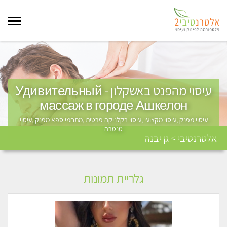
עיסוי מהפנט באשקלון - Удивительный
массаж в городе Ашкелон
עיסוי מפנק ,עיסוי מקצועי ,עיסוי בקלניקה פרטית ,מתחמי ספא מפנק ,עיסוי
טנטרה
אלטרנטיבי > גן יבנה
גלריית תמונות