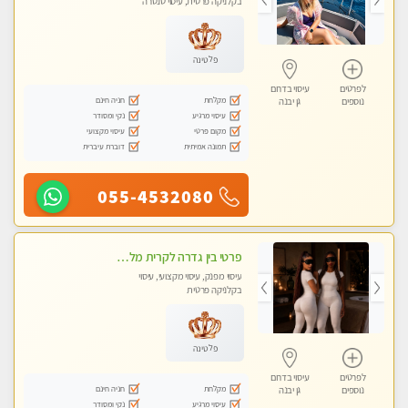
בקלניקה פרטית, עיסוי טנטרה
פלטינה
לפרטים
עיסוי בדרום
מקלחת
חניה חינם
נוספים
גן יבנה
עיסוי מרגיע
נקי ומסודר
מקום פרטי
עיסוי מקצועי
תמונה אמיתית
דוברת עיברית
055-4532080
פרטי בין גדרה לקרית מלאכי VIP-מומלץ לחלוטין! פרטי! ​​​​​​ ללא מין! Highly recommended
עיסוי מפנק, עיסוי מקצועי, עיסוי
בקלניקה פרטית
פלטינה
לפרטים
עיסוי בדרום
מקלחת
חניה חינם
נוספים
גן יבנה
עיסוי מרגיע
נקי ומסודר