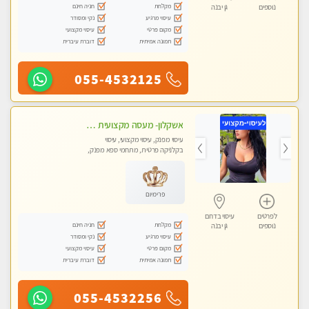
מקלחת
חניה חינם
נוספים
גן יבנה
עיסוי מרגיע
נקי ומסודר
מקום פרטי
עיסוי מקצועי
תמונה אמיתית
דוברת עיברית
055-4532125
אשקלון- מעסה מקצועית חדשה ואיכותית לעיסוי מרגיע ומפנק VIP-מומלץ לחלוטין! פרטי! ​​​​​​ Highly recommended
עיסוי מפנק, עיסוי מקצועי, עיסוי
בקלניקה פרטית, מתחמי ספא מפנק,
מכוני עיסוי מפנק, עיסוי עד הבית, עיסוי
טנטרה
פרימיום
לפרטים
עיסוי בדרום
מקלחת
חניה חינם
נוספים
גן יבנה
עיסוי מרגיע
נקי ומסודר
מקום פרטי
עיסוי מקצועי
תמונה אמיתית
דוברת עיברית
055-4532256