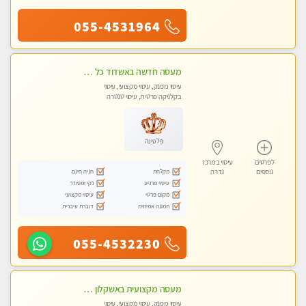
055-4531964
מעסה חדשה באשדוד כל סוגי העיסויים מעסה מקצועית ואיכותית פרטי!!!מומלץ לחלוטין!! Private! Highly recommended
עיסוי מפנק, עיסוי מקצועי, עיסוי
בקלניקה פרטית, עיסוי טנטרה
פלטינה
לפרטים
עיסוי במרכז
מקלחת
חניה חינם
נוספים
גדרה
עיסוי מרגיע
נקי ומסודר
מקום פרטי
עיסוי מקצועי
תמונה אמיתית
דוברת עיברית
055-4532230
מעסה מקצועית באשקלון מסאז' מפנק ומשחרר ומרגיע באווירה נעימה ושקטה
עיסוי מפנק, עיסוי מקצועי, עיסוי