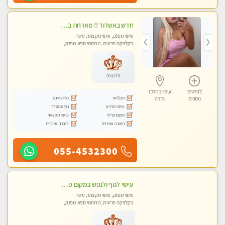
חדש באשדוד !! מארחת בדירתי באופן פרטי ודיסקרטי מקום יפה מסודר נקי ואווירה נעימה יחס טוב בבית חםללא מין !!
עיסוי מפנק, עיסוי מקצועי, עיסוי
בקלניקה פרטית, מתחמי ספא מפנק,
עיסוי טנטרה
פלטינה
לפרטים
עיסוי במרכז
מקלחת
חניה חינם
נוספים
גדרה
עיסוי מרגיע
נקי ומסודר
מקום פרטי
עיסוי מקצועי
תמונה אמיתית
דוברת עיברית
055-4532300
עיסוי לגוף ולנפש במקום פרטי ואיכותי
עיסוי מפנק, עיסוי מקצועי, עיסוי
בקלניקה פרטית, מתחמי ספא מפנק,
עיסוי טנטרה