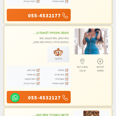
תמונה אמיתית
דוברת עיברית
055-4532177
מעסה איכותית למאסז מקצועי ומפנק לכל שרירי הגוף באשדוד
עיסוי מפנק, עיסוי מקצועי, עיסוי
בקלניקה פרטית, מתחמי ספא מפנק,
עיסוי טנטרה
פלטינה
לפרטים
עיסוי בדרום
מקלחת
חניה חינם
נוספים
גן יבנה
עיסוי מרגיע
נקי ומסודר
מקום פרטי
עיסוי מקצועי
תמונה אמיתית
דוברת עיברית
055-4532127
חדשה באשדוד עיסוי מפנק בקליניקה פרטית שירות vip לרציניים בלבד! מומלץ!!