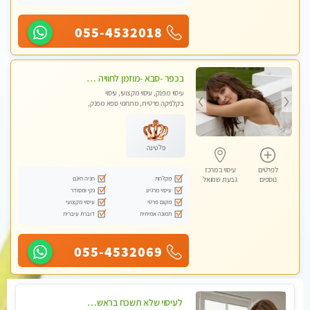
055-4532018
בכפר -סבא -מוזמן לחוויה בלתי נשכחת!!!עיסוי מפנק ביותר מומלץ לחלוטין!!!
עיסוי מפנק, עיסוי מקצועי, עיסוי
בקלניקה פרטית, מתחמי ספא מפנק,
עיסוי טנטרה, עיסוי מגבר לגבר, עיסוי
לנשים בלבד
פלטינה
לפרטים
עיסוי במרכז
מקלחת
חניה חינם
נוספים
גבעת שמואל
עיסוי מרגיע
נקי ומסודר
מקום פרטי
עיסוי מקצועי
תמונה אמיתית
דוברת עיברית
055-4532069
לעיסוי שלא תשכח בראשון לציון