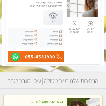
עיסוי מפנק, עיסוי מקצועי, עיסוי
בקלניקה פרטית, מתחמי ספא מפנק,
עיסוי טנטרה, עיסוי מגבר לגבר
זהב
לפרטים
עיסוי במרכז
מקלחת
חניה חינם
נוספים
ראשון לציון
עיסוי מרגיע
נקי ומסודר
מקום פרטי
עיסוי מקצועי
תמונה אמיתית
דוברת עיברית
055-4531930
הבחירות שלנו בעיר מטולה | עיסוי מגבר לגבר
בכפר -סבא -מוזמן לחוויה בלתי נשכחת!!!עיסוי מפנק ביותר מומלץ לחלוטין!!!