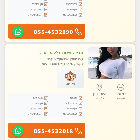
עיסוי מרגיע
נקי ומסודר
מקום פרטי
עיסוי מקצועי
תמונה אמיתית
דוברת עיברית
055-4532190
חדשה ואיכותית לעיסוי מרגיע ומפנק VIP-מומלץ לחלוטין! פרטי! ​​​​​​ Highly recommended
עיסוי מפנק, עיסוי מקצועי, עיסוי
בקלניקה פרטית, עיסוי טנטרה, עיסוי
מגבר לגבר
פלטינה
לפרטים
עיסוי בצפון
מקלחת
חניה חינם
נוספים
בנימינה
עיסוי מרגיע
נקי ומסודר
מקום פרטי
עיסוי מקצועי
תמונה אמיתית
דוברת עיברית
055-4532018