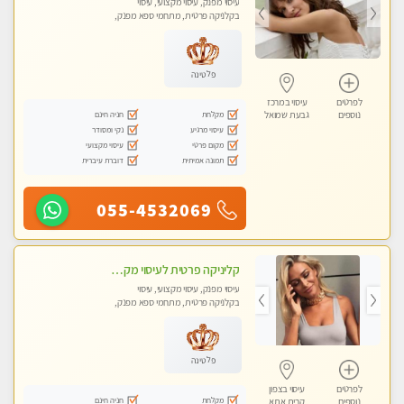
עיסוי מפנק, עיסוי מקצועי, עיסוי
בקלניקה פרטית, מתחמי ספא מפנק,
עיסוי טנטרה, עיסוי מגבר לגבר, עיסוי
לנשים בלבד
פלטינה
לפרטים
עיסוי במרכז
מקלחת
חניה חינם
נוספים
גבעת שמואל
עיסוי מרגיע
נקי ומסודר
מקום פרטי
עיסוי מקצועי
תמונה אמיתית
דוברת עיברית
055-4532069
קליניקה פרטית לעיסוי מקצועי ואלטרנטיבי ברמה גבוהה VIP תתקשר ..... highly recommended..new in the city
עיסוי מפנק, עיסוי מקצועי, עיסוי
בקלניקה פרטית, מתחמי ספא מפנק,
מכוני עיסוי מפנק, עיסוי עד הבית, עיסוי
טנטרה, עיסוי מגבר לגבר, עיסוי מגבר
לאישה
פלטינה
לפרטים
עיסוי בצפון
מקלחת
חניה חינם
נוספים
קרית אתא