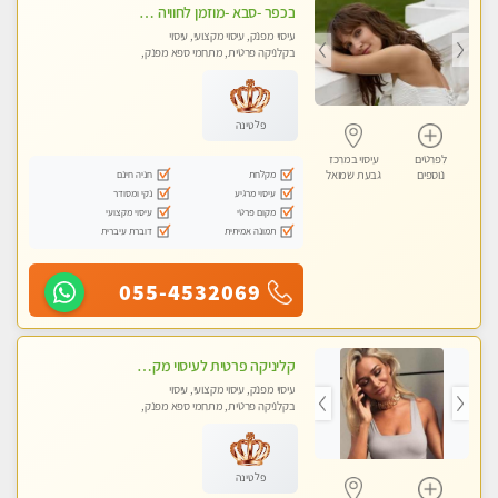
בכפר -סבא -מוזמן לחוויה בלתי נשכחת!!!עיסוי מפנק ביותר מומלץ לחלוטין!!!
עיסוי מפנק, עיסוי מקצועי, עיסוי
בקלניקה פרטית, מתחמי ספא מפנק,
עיסוי טנטרה, עיסוי מגבר לגבר, עיסוי
לנשים בלבד
פלטינה
לפרטים
עיסוי במרכז
מקלחת
חניה חינם
נוספים
גבעת שמואל
עיסוי מרגיע
נקי ומסודר
מקום פרטי
עיסוי מקצועי
תמונה אמיתית
דוברת עיברית
055-4532069
קליניקה פרטית לעיסוי מקצועי ואלטרנטיבי ברמה גבוהה VIP תתקשר ..... highly recommended..new in the city
עיסוי מפנק, עיסוי מקצועי, עיסוי
בקלניקה פרטית, מתחמי ספא מפנק,
מכוני עיסוי מפנק, עיסוי עד הבית, עיסוי
טנטרה, עיסוי מגבר לגבר, עיסוי מגבר
לאישה
פלטינה