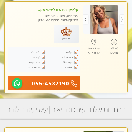
קליניקה פרטית לעיסוי מקצועי ואלטרנטיבי ברמה גבוהה VIP תתקשר ..... highly recommended..new in the city
עיסוי מפנק, עיסוי מקצועי, עיסוי
בקלניקה פרטית, מתחמי ספא מפנק,
מכוני עיסוי מפנק, עיסוי עד הבית, עיסוי
טנטרה, עיסוי מגבר לגבר, עיסוי מגבר
לאישה
פלטינה
לפרטים
עיסוי בצפון
מקלחת
חניה חינם
נוספים
קרית אתא
עיסוי מרגיע
נקי ומסודר
מקום פרטי
עיסוי מקצועי
תמונה אמיתית
דוברת עיברית
055-4532190
הבחירות שלנו בעיר כוכב יאיר | עיסוי מגבר לגבר