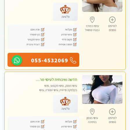
עיסוי טנטרה, עיסוי מגבר לגבר, עיסוי
לנשים בלבד
פלטינה
לפרטים
עיסוי במרכז
מקלחת
חניה חינם
נוספים
גבעת שמואל
עיסוי מרגיע
נקי ומסודר
מקום פרטי
עיסוי מקצועי
תמונה אמיתית
דוברת עיברית
055-4532069
חדשה ואיכותית לעיסוי מרגיע ומפנק VIP-מומלץ לחלוטין! פרטי! ​​​​​​ Highly recommended
עיסוי מפנק, עיסוי מקצועי, עיסוי
בקלניקה פרטית, עיסוי טנטרה, עיסוי
מגבר לגבר
פלטינה
לפרטים
עיסוי בצפון
מקלחת
חניה חינם
נוספים
בנימינה
עיסוי מרגיע
נקי ומסודר