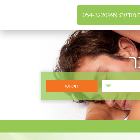
: 054-3220999
ר