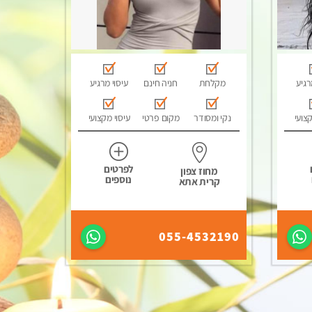
רגיע
מקלחת
חניה חינם
עיסוי מרגיע
קצועי
נקי ומסודר
מקום פרטי
עיסוי מקצועי
לפרטים
מחוז צפון
נוספים
קרית אתא
055-4532190