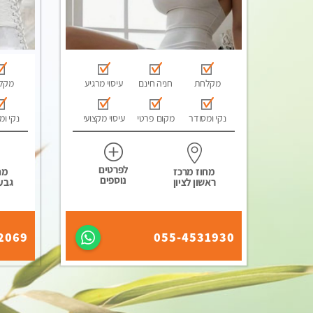
מקלחת
חניה חינם
עיסוי מרגיע
מקל
נקי ומסודר
מקום פרטי
עיסוי מקצועי
נקי ומ
לפרטים
מחוז מרכז
מח
נוספים
ראשון לציון
גבע
2069
055-4531930