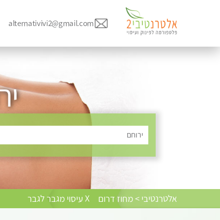
alternativivi2@gmail.com
יר
ירוחם
אלטרנטיבי > מחוז דרום
X עיסוי מגבר לגבר