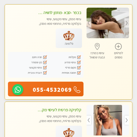
בכפר -סבא -מוזמן לחוויה בלתי נשכחת!!!עיסוי מפנק ביותר מומלץ לחלוטין!!!
עיסוי מפנק, עיסוי מקצועי, עיסוי
בקלניקה פרטית, מתחמי ספא מפנק,
עיסוי טנטרה, עיסוי מגבר לגבר, עיסוי
לנשים בלבד
פלטינה
לפרטים
עיסוי במרכז
מקלחת
חניה חינם
נוספים
גבעת שמואל
עיסוי מרגיע
נקי ומסודר
מקום פרטי
עיסוי מקצועי
תמונה אמיתית
דוברת עיברית
055-4532069
קליניקה פרטית לעיסוי מקצועי ואלטרנטיבי ברמה גבוהה VIP תתקשר ..... highly recommended..new in the city
עיסוי מפנק, עיסוי מקצועי, עיסוי
בקלניקה פרטית, מתחמי ספא מפנק,
מכוני עיסוי מפנק, עיסוי עד הבית, עיסוי
טנטרה, עיסוי מגבר לגבר, עיסוי מגבר
לאישה