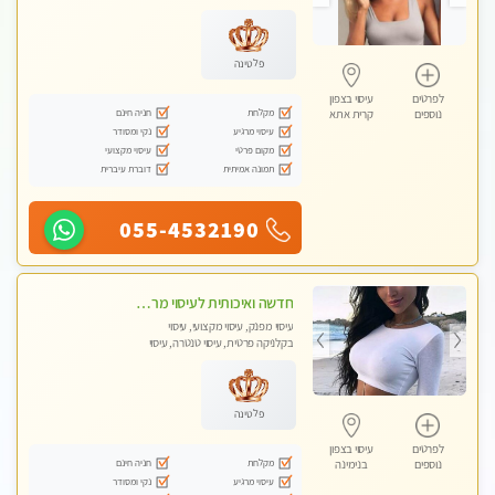
מכוני עיסוי מפנק, עיסוי עד הבית, עיסוי
טנטרה, עיסוי מגבר לגבר, עיסוי מגבר
לאישה
פלטינה
לפרטים
עיסוי בצפון
מקלחת
חניה חינם
נוספים
קרית אתא
עיסוי מרגיע
נקי ומסודר
מקום פרטי
עיסוי מקצועי
תמונה אמיתית
דוברת עיברית
055-4532190
חדשה ואיכותית לעיסוי מרגיע ומפנק VIP-מומלץ לחלוטין! פרטי! ​​​​​​ Highly recommended
עיסוי מפנק, עיסוי מקצועי, עיסוי
בקלניקה פרטית, עיסוי טנטרה, עיסוי
מגבר לגבר
פלטינה
לפרטים
עיסוי בצפון
מקלחת
חניה חינם
נוספים
בנימינה
עיסוי מרגיע
נקי ומסודר