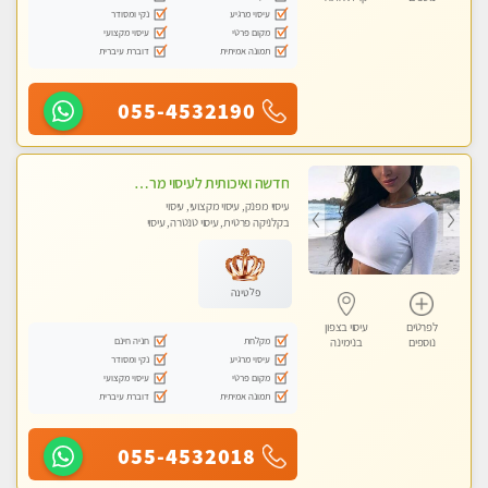
עיסוי מרגיע
נקי ומסודר
מקום פרטי
עיסוי מקצועי
תמונה אמיתית
דוברת עיברית
055-4532190
חדשה ואיכותית לעיסוי מרגיע ומפנק VIP-מומלץ לחלוטין! פרטי! ​​​​​​ Highly recommended
עיסוי מפנק, עיסוי מקצועי, עיסוי
בקלניקה פרטית, עיסוי טנטרה, עיסוי
מגבר לגבר
פלטינה
לפרטים
עיסוי בצפון
מקלחת
חניה חינם
נוספים
בנימינה
עיסוי מרגיע
נקי ומסודר
מקום פרטי
עיסוי מקצועי
תמונה אמיתית
דוברת עיברית
055-4532018