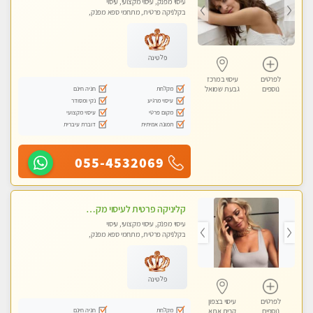
עיסוי מפנק, עיסוי מקצועי, עיסוי
בקלניקה פרטית, מתחמי ספא מפנק,
עיסוי טנטרה, עיסוי מגבר לגבר, עיסוי
לנשים בלבד
פלטינה
לפרטים
עיסוי במרכז
מקלחת
חניה חינם
נוספים
גבעת שמואל
עיסוי מרגיע
נקי ומסודר
מקום פרטי
עיסוי מקצועי
תמונה אמיתית
דוברת עיברית
055-4532069
קליניקה פרטית לעיסוי מקצועי ואלטרנטיבי ברמה גבוהה VIP תתקשר ..... highly recommended..new in the city
עיסוי מפנק, עיסוי מקצועי, עיסוי
בקלניקה פרטית, מתחמי ספא מפנק,
מכוני עיסוי מפנק, עיסוי עד הבית, עיסוי
טנטרה, עיסוי מגבר לגבר, עיסוי מגבר
לאישה
פלטינה
לפרטים
עיסוי בצפון
מקלחת
חניה חינם
נוספים
קרית אתא