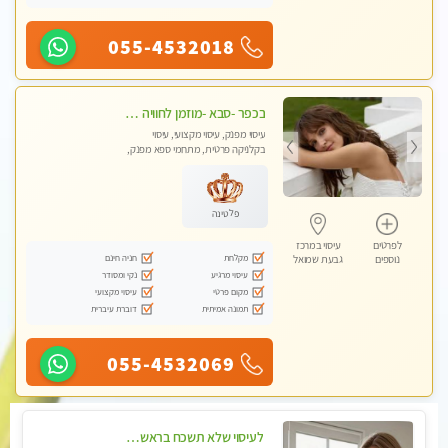
055-4532018
בכפר -סבא -מוזמן לחוויה בלתי נשכחת!!!עיסוי מפנק ביותר מומלץ לחלוטין!!!
עיסוי מפנק, עיסוי מקצועי, עיסוי
בקלניקה פרטית, מתחמי ספא מפנק,
עיסוי טנטרה, עיסוי מגבר לגבר, עיסוי
לנשים בלבד
פלטינה
לפרטים
עיסוי במרכז
מקלחת
חניה חינם
נוספים
גבעת שמואל
עיסוי מרגיע
נקי ומסודר
מקום פרטי
עיסוי מקצועי
תמונה אמיתית
דוברת עיברית
055-4532069
לעיסוי שלא תשכח בראשון לציון