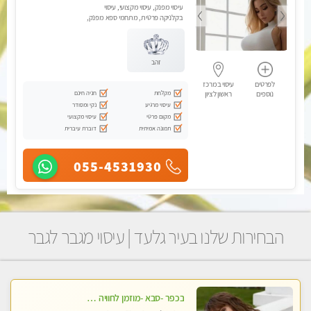
עיסוי מפנק, עיסוי מקצועי, עיסוי
בקלניקה פרטית, מתחמי ספא מפנק,
עיסוי טנטרה, עיסוי מגבר לגבר
זהב
לפרטים
עיסוי במרכז
מקלחת
חניה חינם
נוספים
ראשון לציון
עיסוי מרגיע
נקי ומסודר
מקום פרטי
עיסוי מקצועי
תמונה אמיתית
דוברת עיברית
055-4531930
הבחירות שלנו בעיר גלעד | עיסוי מגבר לגבר
בכפר -סבא -מוזמן לחוויה בלתי נשכחת!!!עיסוי מפנק ביותר מומלץ לחלוטין!!!