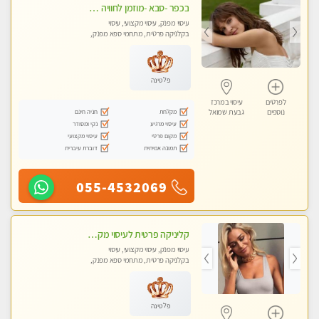
בכפר -סבא -מוזמן לחוויה בלתי נשכחת!!!עיסוי מפנק ביותר מומלץ לחלוטין!!!
עיסוי מפנק, עיסוי מקצועי, עיסוי
בקלניקה פרטית, מתחמי ספא מפנק,
עיסוי טנטרה, עיסוי מגבר לגבר, עיסוי
לנשים בלבד
פלטינה
לפרטים
עיסוי במרכז
מקלחת
חניה חינם
נוספים
גבעת שמואל
עיסוי מרגיע
נקי ומסודר
מקום פרטי
עיסוי מקצועי
תמונה אמיתית
דוברת עיברית
055-4532069
קליניקה פרטית לעיסוי מקצועי ואלטרנטיבי ברמה גבוהה VIP תתקשר ..... highly recommended..new in the city
עיסוי מפנק, עיסוי מקצועי, עיסוי
בקלניקה פרטית, מתחמי ספא מפנק,
מכוני עיסוי מפנק, עיסוי עד הבית, עיסוי
טנטרה, עיסוי מגבר לגבר, עיסוי מגבר
לאישה
פלטינה