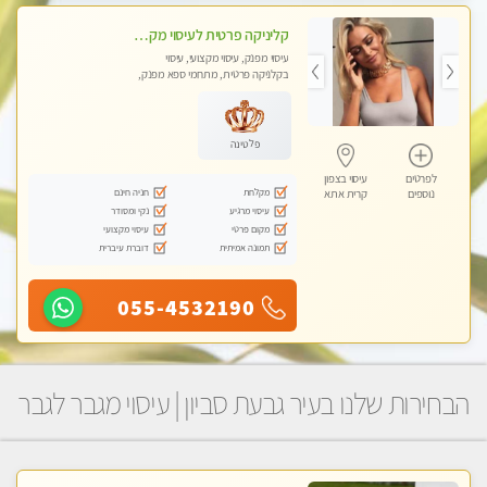
קליניקה פרטית לעיסוי מקצועי ואלטרנטיבי ברמה גבוהה VIP תתקשר ..... highly recommended..new in the city
עיסוי מפנק, עיסוי מקצועי, עיסוי
בקלניקה פרטית, מתחמי ספא מפנק,
מכוני עיסוי מפנק, עיסוי עד הבית, עיסוי
טנטרה, עיסוי מגבר לגבר, עיסוי מגבר
לאישה
פלטינה
לפרטים
עיסוי בצפון
מקלחת
חניה חינם
נוספים
קרית אתא
עיסוי מרגיע
נקי ומסודר
מקום פרטי
עיסוי מקצועי
תמונה אמיתית
דוברת עיברית
055-4532190
הבחירות שלנו בעיר גבעת סביון | עיסוי מגבר לגבר