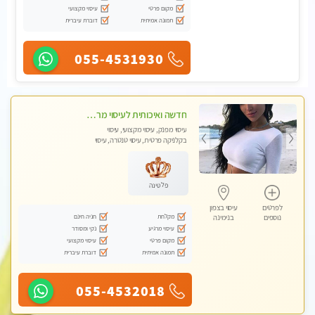
מקום פרטי
עיסוי מקצועי
תמונה אמיתית
דוברת עיברית
055-4531930
חדשה ואיכותית לעיסוי מרגיע ומפנק VIP-מומלץ לחלוטין! פרטי! ​​​​​​ Highly recommended
עיסוי מפנק, עיסוי מקצועי, עיסוי
בקלניקה פרטית, עיסוי טנטרה, עיסוי
מגבר לגבר
פלטינה
לפרטים
עיסוי בצפון
מקלחת
חניה חינם
נוספים
בנימינה
עיסוי מרגיע
נקי ומסודר
מקום פרטי
עיסוי מקצועי
תמונה אמיתית
דוברת עיברית
055-4532018