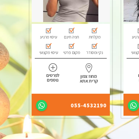
רגיע
מקלחת
חניה חינם
עיסוי מרגיע
קצועי
נקי ומסודר
מקום פרטי
עיסוי מקצועי
לפרטים
מחוז צפון
נוספים
קרית אתא
055-4532190