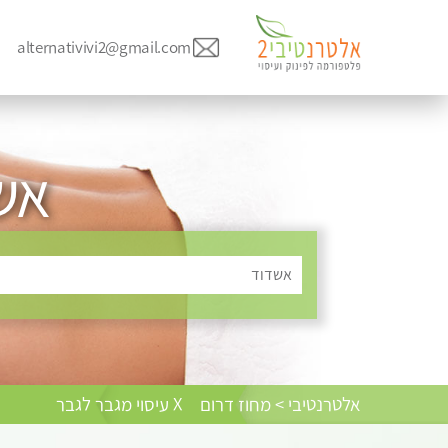
alternativivi2@gmail.com
אשד
אשדוד
אלטרנטיבי > מחוז דרום
X עיסוי מגבר לגבר