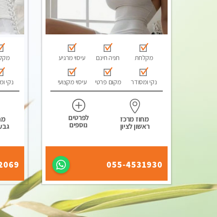
מקלחת
חניה חינם
עיסוי מרגיע
מקל
נקי ומסודר
מקום פרטי
עיסוי מקצועי
נקי ומ
לפרטים
מחוז מרכז
מח
נוספים
ראשון לציון
גבע
2069
055-4531930