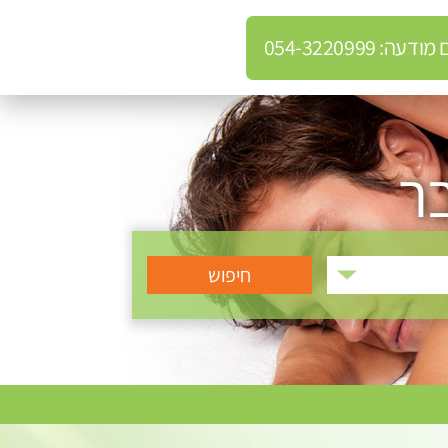
: 054-3220999
בר