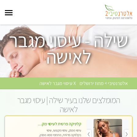
שילה - עיסוי מגבר
לאישה
אלטרנטיבי > מחוז ירושלים
X עיסוי מגבר לאישה
המומלצים שלנו בעיר שילה | עיסוי מגבר
לאישה
קליניקה פרטית לעיסוי מקצועי ואלטרנטיבי ברמה גבוהה VIP תתקשר ..... highly recommended..new in the city
עיסוי מפנק, עיסוי מקצועי, עיסוי
בקלניקה פרטית, מתחמי ספא מפנק,