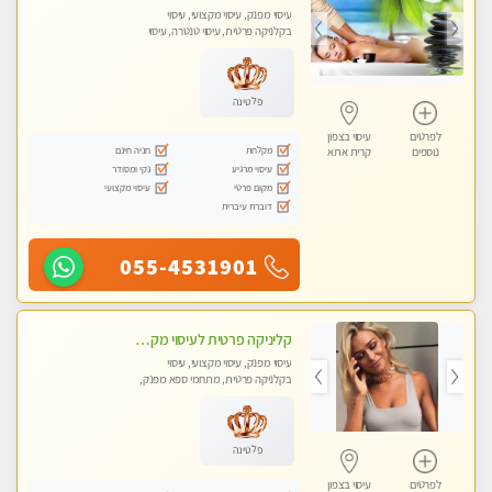
עיסוי מפנק, עיסוי מקצועי, עיסוי
בקלניקה פרטית, עיסוי טנטרה, עיסוי
מגבר לאישה, עיסוי לנשים בלבד
פלטינה
לפרטים
עיסוי בצפון
מקלחת
חניה חינם
נוספים
קרית אתא
עיסוי מרגיע
נקי ומסודר
מקום פרטי
עיסוי מקצועי
דוברת עיברית
055-4531901
קליניקה פרטית לעיסוי מקצועי ואלטרנטיבי ברמה גבוהה VIP תתקשר ..... highly recommended..new in the city
עיסוי מפנק, עיסוי מקצועי, עיסוי
בקלניקה פרטית, מתחמי ספא מפנק,
מכוני עיסוי מפנק, עיסוי עד הבית, עיסוי
טנטרה, עיסוי מגבר לגבר, עיסוי מגבר
לאישה
פלטינה
לפרטים
עיסוי בצפון