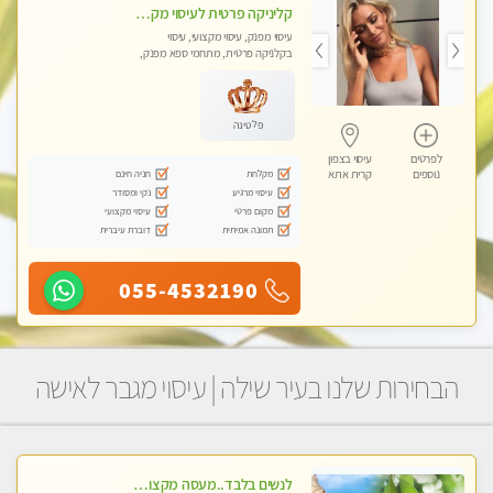
קליניקה פרטית לעיסוי מקצועי ואלטרנטיבי ברמה גבוהה VIP תתקשר ..... highly recommended..new in the city
עיסוי מפנק, עיסוי מקצועי, עיסוי
בקלניקה פרטית, מתחמי ספא מפנק,
מכוני עיסוי מפנק, עיסוי עד הבית, עיסוי
טנטרה, עיסוי מגבר לגבר, עיסוי מגבר
לאישה
פלטינה
לפרטים
עיסוי בצפון
מקלחת
חניה חינם
נוספים
קרית אתא
עיסוי מרגיע
נקי ומסודר
מקום פרטי
עיסוי מקצועי
תמונה אמיתית
דוברת עיברית
055-4532190
הבחירות שלנו בעיר שילה | עיסוי מגבר לאישה
לנשים בלבד..מעסה מקצועי לנשים בלבד