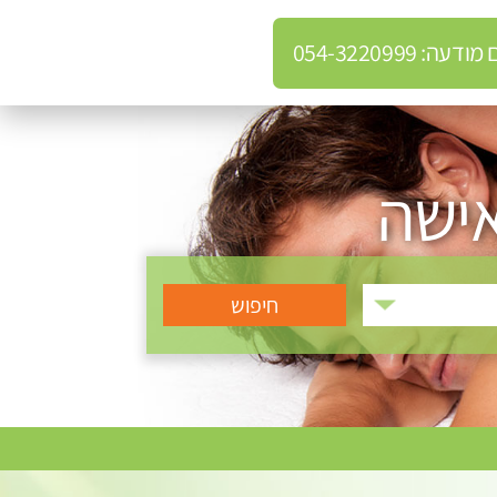
: 054-3220999
אישה