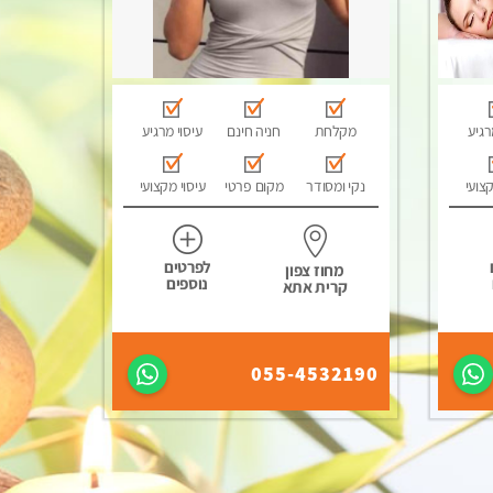
רגיע
מקלחת
חניה חינם
עיסוי מרגיע
קצועי
נקי ומסודר
מקום פרטי
עיסוי מקצועי
לפרטים
מחוז צפון
נוספים
קרית אתא
055-4532190