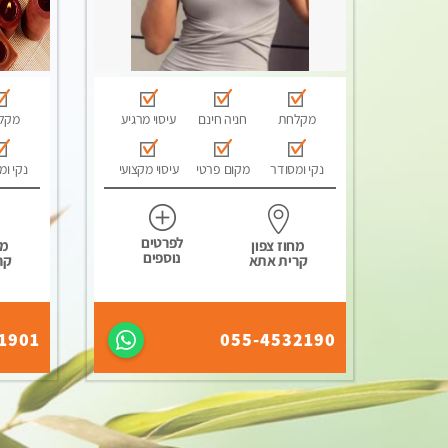
מקלחת
חניה חינם
עיסוי מרגיע
מקל
נקי ומסודר
מקום פרטי
עיסוי מקצועי
נקי ומ
לפרטים
מחוז צפון
מח
נוספים
קרית אתא
קר
1901
055-4532190