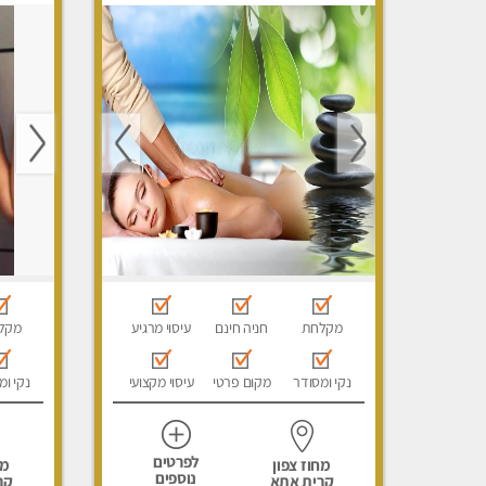
עיסוי מגבר לאישה, עיסוי לנשים
מפנק, מכו
בלבד
הבית, עי
לגבר, עי
מקלחת
חניה חינם
עיסוי מרגיע
מקל
נקי ומסודר
מקום פרטי
עיסוי מקצועי
נקי ומ
לפרטים
מחוז צפון
מח
נוספים
קרית אתא
קר