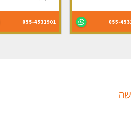
055-4531901
055-453
שה