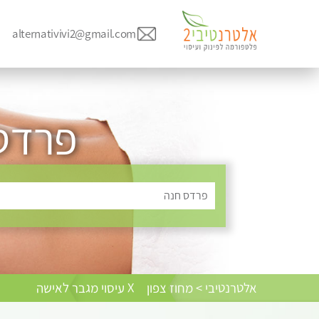
alternativivi2@gmail.com
פרדס 
פרדס חנה
אלטרנטיבי > מחוז צפון
X עיסוי מגבר לאישה