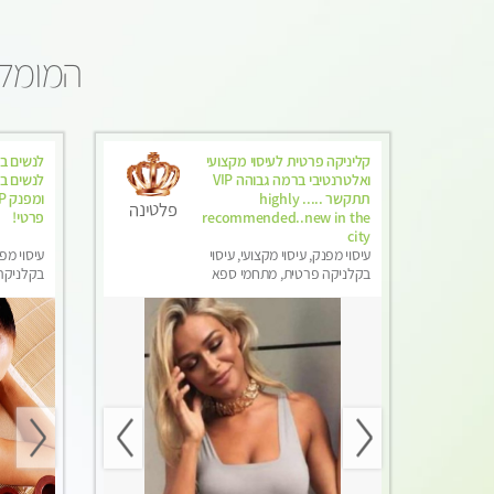
המומלצ
קליניקה פרטית לעיסוי מקצועי
לנשים ב
ואלטרנטיבי ברמה גבוהה VIP
לנשים בל
תתקשר ..... highly
פלטינה
recommended..new in the
פרטי! ​​​​​​
city
עיסוי מפנק, עיסוי מקצועי, עיסוי
עיסוי מפנ
בקלניקה פרטית, מתחמי ספא
בקלניקה 
מפנק, מכוני עיסוי מפנק, עיסוי עד
עיסוי מג
הבית, עיסוי טנטרה, עיסוי מגבר
בלבד
לגבר, עיסוי מגבר לאישה