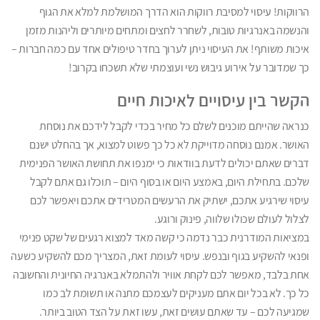
הרווקות! עיסוי למסיבת רווקות הוא הדרך המושלמת למלא את הגוף
והנשמה באנרגיות טובות, לשחרר לחצים ומתחים מיותרים וליהנות מזמן
איכות משותף! את העיסוי ניתן לערוך בחדר טיפולים אחד עם כמה חברות –
כך שמדובר על אירוע גיבוש נשי ועוצמתי שלא תשכחו בקרוב!
הקשר בין עיסויים לאיכות חיים
כנראה שהייתם מוכנים לשלם כל מחיר בכדי לקבל לידכם את נוסחת
האושר. אמנם נוסחה מדוייקת לא כל כך פשוט למצוא, אך בהחלט ישנם
דברים שאתם יכולים לדעת בוודאות כי ימנפו את תחושת האושר הפנימית
שלכם. בתחילת היום, באמצע היום או בסוף היום – תוכלו גם אתם לקבל
עיסוי שירגיע אתכם, ישתיק את הרעשים המטרידים אתכם ויאפשר לכם
לצלול לעולם שכולו שלווה, פינוק ורוגע.
במציאות המודרנית כבר נדמה כי קשה מאד למצוא רגעים של שקט פנימי
ופנאי להשקיע בגוף ובנפש. עיסוי לעומת זאת, המצריך מכם להשקיע כשעה
אחת בלבד, מאפשר לכם לקחת אוויר ולהתמלא באנרגיה החיונית והחשובה
כל כך. לא בכל יום אתם מעניקים לעצמכם מתנה או תשומת לב כמו
שמגיעה לכם – עד שאתם עושים זאת, עשו זאת על הצד הטוב ביותר.