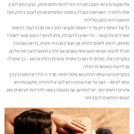
אלו שעבורם עיסוי פעם ביום היה יכול להיות חלום מתוק. הגיע הזמן להבין
אחת ולתמיד: האם ישנה הגבלה במספר העיסויים שניתן לעבור בפרק זמן?
התשובה היא כמובן שלילית.
כל עוד העיסוי ניתן על ידי מעסה מקצועי המבין את מבנה הגוף, רגישות
השרירים והרקמות – הרי שאין כל הגבלה, אלא ליהפך! המגע אמור לשחרר
מתחים, להפיג לחצים ולמלא את הגוף באנרגיה חיונית, בריאה וטהורה!
תוכלו ליהנות מעיסוי פעם אחת בשבוע וגם יותר בהתאם להעדפות שלכם.
במקרים כאלו, מומלץ לרכוש כרטיסיית עיסויים גדולה מראש – כך שתוכלו
גם ליהנות מאפשרות הוזלה.
במקרים בהם העיסוי הניתן הוא עיסוי רפואי, סביר כי תידרש הפוגה בין בין
עיסוי לעיסוי – זאת על מנת שיהיה ניתן להביא להרפייה, שיקום וחידוש
אזורים רגישים יותר. יש להתייעץ עם המעסה באשר לתדירות העיסויים וסוג
העיסוי המתאים לכם ביותר