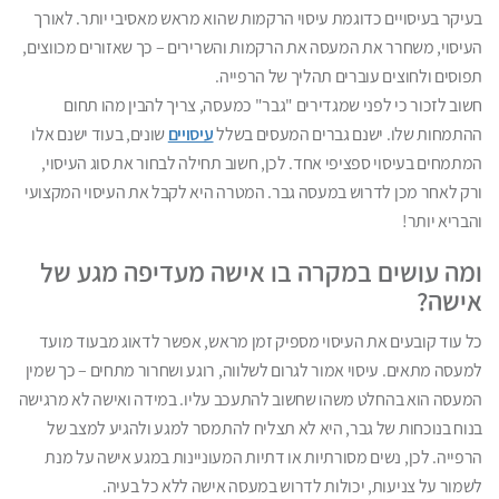
בעיקר בעיסויים כדוגמת עיסוי הרקמות שהוא מראש מאסיבי יותר. לאורך
העיסוי, משחרר את המעסה את הרקמות והשרירים – כך שאזורים מכווצים,
תפוסים ולחוצים עוברים תהליך של הרפייה.
חשוב לזכור כי לפני שמגדירים "גבר" כמעסה, צריך להבין מהו תחום
ההתמחות שלו. ישנם גברים המעסים בשלל
עיסויים
שונים, בעוד ישנם אלו
המתמחים בעיסוי ספציפי אחד. לכן, חשוב תחילה לבחור את סוג העיסוי,
ורק לאחר מכן לדרוש במעסה גבר. המטרה היא לקבל את העיסוי המקצועי
והבריא יותר!
ומה עושים במקרה בו אישה מעדיפה מגע של
אישה?
כל עוד קובעים את העיסוי מספיק זמן מראש, אפשר לדאוג מבעוד מועד
למעסה מתאים. עיסוי אמור לגרום לשלווה, רוגע ושחרור מתחים – כך שמין
המעסה הוא בהחלט משהו שחשוב להתעכב עליו. במידה ואישה לא מרגישה
בנוח בנוכחות של גבר, היא לא תצליח להתמסר למגע ולהגיע למצב של
הרפייה. לכן, נשים מסורתיות או דתיות המעוניינות במגע אישה על מנת
לשמור על צניעות, יכולות לדרוש במעסה אישה ללא כל בעיה.