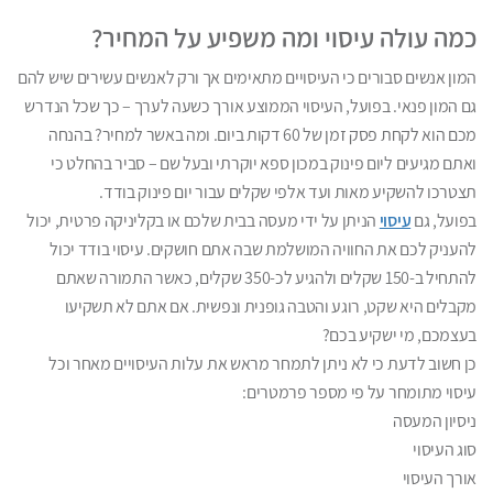
כמה עולה עיסוי ומה משפיע על המחיר?
המון אנשים סבורים כי העיסויים מתאימים אך ורק לאנשים עשירים שיש להם
גם המון פנאי. בפועל, העיסוי הממוצע אורך כשעה לערך – כך שכל הנדרש
מכם הוא לקחת פסק זמן של 60 דקות ביום. ומה באשר למחיר? בהנחה
ואתם מגיעים ליום פינוק במכון ספא יוקרתי ובעל שם – סביר בהחלט כי
תצטרכו להשקיע מאות ועד אלפי שקלים עבור יום פינוק בודד.
בפועל, גם
עיסוי
הניתן על ידי מעסה בבית שלכם או בקליניקה פרטית, יכול
להעניק לכם את החוויה המושלמת שבה אתם חושקים. עיסוי בודד יכול
להתחיל ב-150 שקלים ולהגיע לכ-350 שקלים, כאשר התמורה שאתם
מקבלים היא שקט, רוגע והטבה גופנית ונפשית. אם אתם לא תשקיעו
בעצמכם, מי ישקיע בכם?
כן חשוב לדעת כי לא ניתן לתמחר מראש את עלות העיסויים מאחר וכל
עיסוי מתומחר על פי מספר פרמטרים:
ניסיון המעסה
סוג העיסוי
אורך העיסוי