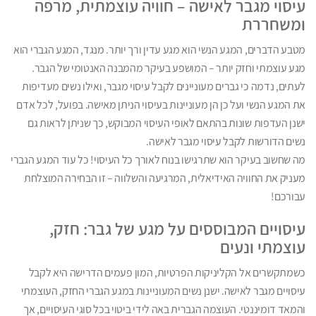
עיסוי מגבר לאישה – חוויה עוצמתית, מרפה
ומשחררת
מטבע הדברים, המגע הנשי הוא מגע עדין ורך יותר. מנגד, המגע הגברי הוא
מגע עוצמתי וחזק יותר – המושפע בעיקר מהמבנה האנטומי של הגבר.
לעתים, נדמה כי גברים מעוניינים לקבל עיסוי מגבר, ואילו נשים מעדיפות
את המגע הנשי ועל כן הן מעוניינות בעיסוי הניתן מאישה. בפועל, לכל אדם
ישנן העדפות שונות בהתאם לאופי העיסוי המבוקש, כך שניתן לראות גם
נשים הדורשות לקבל עיסוי מגבר לאישה.
מה שחשוב בעיקר הוא שתרגישו בנוח לאורך כל העיסוי! כל עוד המגע הגברי
מעניק את החוויה האידיאלית, המרגיעה והשלווה – זו הבחירה המוצלחת
עבורכם!
עיסויים המבוססים על מגע של גבר: חזק,
עוצמתי ונעים
כשמתקשרים אל הקליניקות הפרטיות, המון פעמים הדרישה היא לקבל
עיסויים מגבר לאישה. ישנן נשים המעוניינות במגע הגברי החזק, העוצמתי
והמאד דומיננטי. העוצמה הגברית באה לידי ביטוי בכל סוגי העיסויים, אך