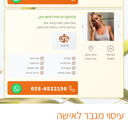
קליניקה פרטית לעיסוי מקצועי ואלטרנטיבי ברמה גבוהה VIP תתקשר ..... highly recommended..new in the city
עיסוי מפנק, עיסוי מקצועי, עיסוי
בקלניקה פרטית, מתחמי ספא מפנק,
מכוני עיסוי מפנק, עיסוי עד הבית, עיסוי
טנטרה, עיסוי מגבר לגבר, עיסוי מגבר
לאישה
פלטינה
לפרטים
עיסוי בצפון
מקלחת
חניה חינם
נוספים
קרית אתא
עיסוי מרגיע
נקי ומסודר
מקום פרטי
עיסוי מקצועי
תמונה אמיתית
דוברת עיברית
055-4532190
עיסוי מגבר לאישה