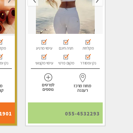
מקלחת
חניה חינם
עיסוי מרגיע
מקל
נקי ומסודר
מקום פרטי
עיסוי מקצועי
נקי ומ
לפרטים
מחוז מרכז
מח
נוספים
רעננה
קר
1901
055-4532293