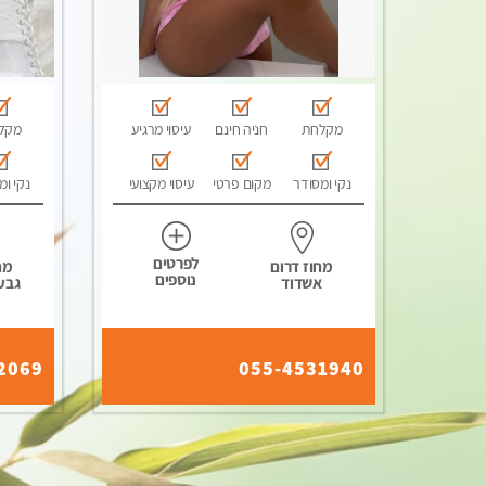
מקלחת
חניה חינם
עיסוי מרגיע
מקל
נקי ומסודר
מקום פרטי
עיסוי מקצועי
נקי ומ
לפרטים
מחוז דרום
מח
נוספים
אשדוד
גבע
2069
055-4531940