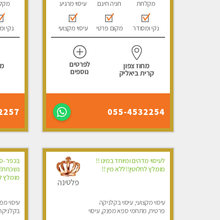
מקלחת
חניה חינם
עיסוי מרגיע
מקל
נקי ומסודר
מקום פרטי
עיסוי מקצועי
נקי ומ
לפרטים
מחוז צפון
מח
נוספים
קרית ביאליק
2257
055-4532254
לעיסוי מדהים ומיוחד במינו !!
בכפר -סב
מומלץ לחלוטין!!ללא מין !!
נשכחת!!!
מומלץ לח
פלטינה
עיסוי מקצועי, עיסוי בקלניקה
עיסוי מפנ
פרטית, מתחמי ספא מפנק, עיסוי
בקלניקה
טנטרה, עיסוי לנשים בלבד
מפנק, עי