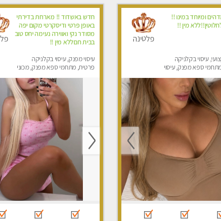
דהים ומיוחד במינו !!
חדש באשדוד !! מארחת בדירתי
לוטין!!ללא מין !!
באופן פרטי ודיסקרטי מקום יפה
מסודר נקי ואווירה נעימה יחס טוב
פלטינה
פלט
בבית חםללא מין !!
ועי, עיסוי בקלניקה
עיסוי מפנק, עיסוי בקלניקה
תחמי ספא מפנק, עיסוי
פרטית, מתחמי ספא מפנק, מכוני
יסוי לנשים בלבד
עיסוי מפנק, עיסוי טנטרה, עיסוי
לנשים בלבד