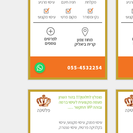
רגיע
מקלחת
חניה חינם
עיסוי מרגיע
קצועי
נקי ומסודר
מקום פרטי
עיסוי מקצועי
לפרטים
מחוז צפון
נוספים
קרית ביאליק
055-4532254
מומלץ לחלוטין!!!! בהוד השרון
מעסה מקצועית לעיסוי ברמה
גבוהה VIP תתקשר .....
ינה
פלטינה
עיסוי מפנק, עיסוי מקצועי, עיסוי
בקלניקה פרטית, עיסוי טנטרה,
עיסוי לנשים בלבד