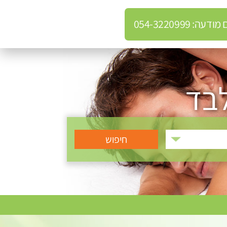
: 054-3220999
לבד