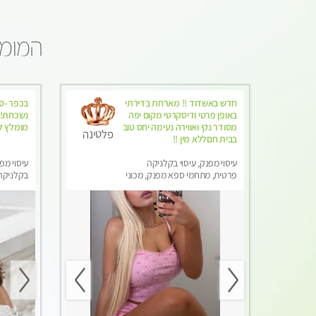
המומל
חדש באשדוד !! מארחת בדירתי
בכפר -סב
באופן פרטי ודיסקרטי מקום יפה
נשכחת!!!
מסודר נקי ואווירה נעימה יחס טוב
מומלץ לח
פלטינה
בבית חםללא מין !!
עיסוי מפנק, עיסוי בקלניקה
עיסוי מפנ
פרטית, מתחמי ספא מפנק, מכוני
בקלניקה
עיסוי מפנק, עיסוי טנטרה, עיסוי
מפנק, עי
לנשים בלבד
לגבר, עי