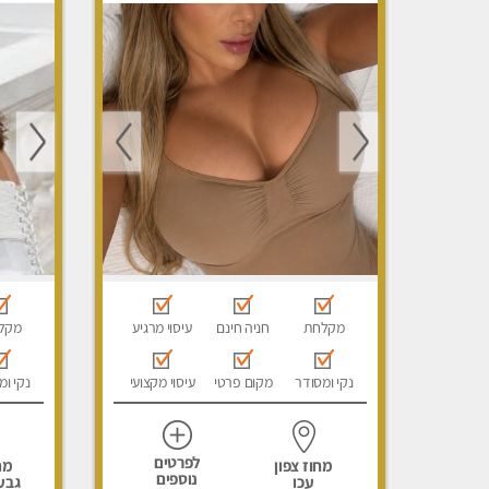
לגבר, עי
מקלחת
חניה חינם
עיסוי מרגיע
מקל
נקי ומסודר
מקום פרטי
עיסוי מקצועי
נקי ומ
לפרטים
מחוז צפון
מח
נוספים
עכו
גבע