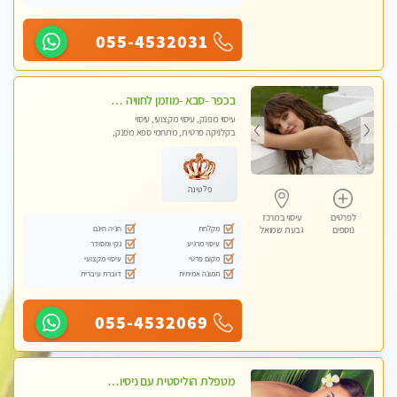
055-4532031
בכפר -סבא -מוזמן לחוויה בלתי נשכחת!!!עיסוי מפנק ביותר מומלץ לחלוטין!!!
עיסוי מפנק, עיסוי מקצועי, עיסוי
בקלניקה פרטית, מתחמי ספא מפנק,
עיסוי טנטרה, עיסוי מגבר לגבר, עיסוי
לנשים בלבד
פלטינה
לפרטים
עיסוי במרכז
מקלחת
חניה חינם
נוספים
גבעת שמואל
עיסוי מרגיע
נקי ומסודר
מקום פרטי
עיסוי מקצועי
תמונה אמיתית
דוברת עיברית
055-4532069
מטפלת הוליסטית עם ניסיון מעל עשור. עיסוי הוליסטי לגוף ולנשמה עם שמנים חמים מתאים: לגברים/נשים ונשים בהריון . ומקצועית ברמה גבוהה