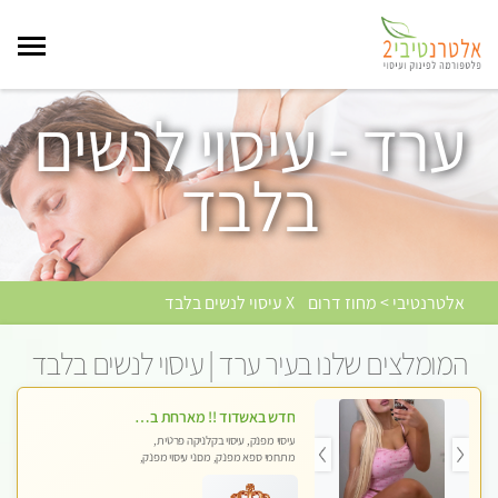
ערד - עיסוי לנשים
בלבד
אלטרנטיבי > מחוז דרום
X עיסוי לנשים בלבד
המומלצים שלנו בעיר ערד | עיסוי לנשים בלבד
חדש באשדוד !! מארחת בדירתי באופן פרטי ודיסקרטי מקום יפה מסודר נקי ואווירה נעימה יחס טוב בבית חםללא מין !!
עיסוי מפנק, עיסוי בקלניקה פרטית,
מתחמי ספא מפנק, מכוני עיסוי מפנק,
עיסוי טנטרה, עיסוי לנשים בלבד