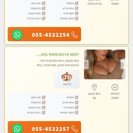
מקלחת
חניה חינם
נוספים
קרית ביאליק
עיסוי מרגיע
נקי ומסודר
מקום פרטי
עיסוי מקצועי
תמונה אמיתית
דוברת עיברית
055-4532254
לעיסוי מדהים ומיוחד במינו !!מומלץ לחלוטין!!ללא מין !!
עיסוי מקצועי, עיסוי בקלניקה פרטית,
מתחמי ספא מפנק, עיסוי טנטרה, עיסוי
לנשים בלבד
פלטינה
לפרטים
עיסוי בצפון
מקלחת
חניה חינם
נוספים
עכו
עיסוי מרגיע
נקי ומסודר
מקום פרטי
עיסוי מקצועי
תמונה אמיתית
דוברת עיברית
055-4532257