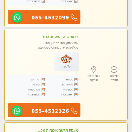
תמונה אמיתית
דוברת עיברית
055-4532099
בבאר שבע המעסה הטובה בעיר..
עיסוי מפנק, עיסוי מקצועי, עיסוי
בקלניקה פרטית, מתחמי ספא מפנק,
עיסוי טנטרה
פלטינה
לפרטים
עיסוי בדרום
מקלחת
חניה חינם
נוספים
אופקים
עיסוי מרגיע
נקי ומסודר
מקום פרטי
עיסוי מקצועי
תמונה אמיתית
דוברת עיברית
055-4532326
מעסה חדשה איכותית מפנקת ומקצועית מאוד .פרטי .מומלץ !!!!