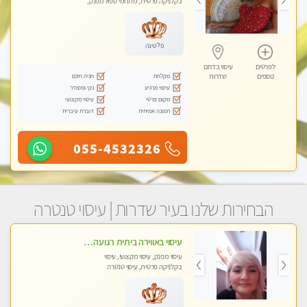
בקלניקה פרטית, מתחמי ספא מפנק,
עיסוי טנטרה
פלטינה
לפרטים
עיסוי בדרום
מקלחת
חניה חינם
נוספים
שדרות
עיסוי מרגיע
נקי ומסודר
מקום פרטי
עיסוי מקצועי
תמונה אמיתית
דוברת עיברית
055-4532326
הבחירות שלנו בעיר שדרות | עיסוי טנטרה
עיסוי באווירה ביתית רגועה שקט , עיסוי ספורטיבי משחרר לכל הגוף. מעסה אלופה לעיסוי מפנק מומלץ מאוד ....פרטי!! ללא מין !!
עיסוי מפנק, עיסוי מקצועי, עיסוי
בקלניקה פרטית, עיסוי טנטרה