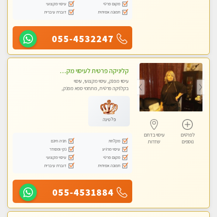
מקום פרטי
עיסוי מקצועי
תמונה אמיתית
דוברת עיברית
055-4532247
קליניקה פרטית לעיסוי מקצועי ואלטרנטיבי ברמה גבוהה VIP תתקשר ..... highly recommended..new in the city
עיסוי מפנק, עיסוי מקצועי, עיסוי
בקלניקה פרטית, מתחמי ספא מפנק,
מכוני עיסוי מפנק, עיסוי טנטרה
פלטינה
לפרטים
עיסוי בדרום
מקלחת
חניה חינם
נוספים
שדרות
עיסוי מרגיע
נקי ומסודר
מקום פרטי
עיסוי מקצועי
תמונה אמיתית
דוברת עיברית
055-4531884