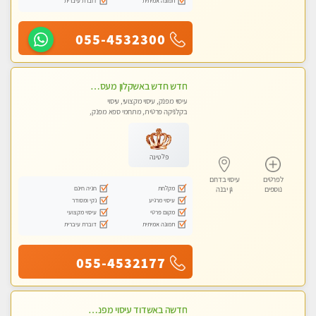
תמונה אמיתית
דוברת עיברית
055-4532300
חדש חדש באשקלון מעסה מקצועית ומפנקת במיוחד פרטי !
עיסוי מפנק, עיסוי מקצועי, עיסוי
בקלניקה פרטית, מתחמי ספא מפנק,
עיסוי טנטרה
פלטינה
לפרטים
עיסוי בדרום
מקלחת
חניה חינם
נוספים
גן יבנה
עיסוי מרגיע
נקי ומסודר
מקום פרטי
עיסוי מקצועי
תמונה אמיתית
דוברת עיברית
055-4532177
חדשה באשדוד עיסוי מפנק בקליניקה פרטית שירות vip לרציניים בלבד! מומלץ!!