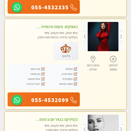
055-4532335
באופקים- מעסה איכותית לעיסוי מקצועי ומפנק לכל שרירי הגוף עיסוי רפואי, מרגיע, קלאסי- Highly recommended
עיסוי מפנק, עיסוי מקצועי, עיסוי
בקלניקה פרטית, מתחמי ספא מפנק,
עיסוי טנטרה
פלטינה
לפרטים
עיסוי בדרום
מקלחת
חניה חינם
נוספים
שדרות
עיסוי מרגיע
נקי ומסודר
מקום פרטי
עיסוי מקצועי
תמונה אמיתית
דוברת עיברית
055-4532099
בקליניקה בבאר שבע מעסה מקצועית לעיסוי מפנק
עיסוי מפנק, עיסוי מקצועי, עיסוי
בקלניקה פרטית, עיסוי טנטרה