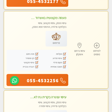
055-4532177
מעסה מקצועית באשדוד חדשה צעירה ואיכותית לעיסוי מרגיע ומפנק VIP-מומלץ לחלוטין! פרטי! ​​​​​​ Highly recommended
עיסוי מפנק, עיסוי מקצועי, עיסוי
בקלניקה פרטית, מתחמי ספא מפנק,
עיסוי טנטרה
פרימיום
לפרטים
עיסוי בדרום
מקלחת
חניה חינם
נוספים
אשקלון
עיסוי מרגיע
נקי ומסודר
מקום פרטי
עיסוי מקצועי
תמונה אמיתית
דוברת עיברית
055-4532256
עיסוי טנטרה בקרית גת לא מה שחשבת הרבה יותר ממה שדמיינת פרטי!!! Highly recommended
עיסוי מפנק, עיסוי מקצועי, עיסוי
בקלניקה פרטית, עיסוי טנטרה