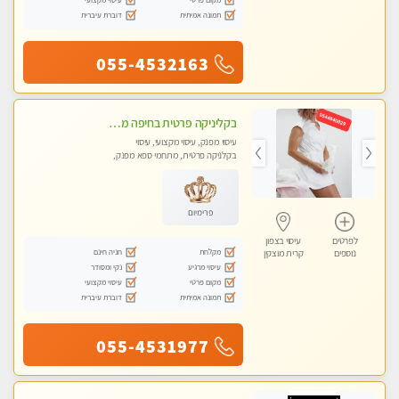
תמונה אמיתית
דוברת עיברית
055-4532163
בקליניקה פרטית בחיפה מומלץ לחלוטין! כל סוגי העיסויים מעסה מקצועית ואיכותית פרטי!!טל-0544840029
עיסוי מפנק, עיסוי מקצועי, עיסוי
בקלניקה פרטית, מתחמי ספא מפנק,
עיסוי טנטרה
פרימיום
לפרטים
עיסוי בצפון
מקלחת
חניה חינם
נוספים
קרית מוצקין
עיסוי מרגיע
נקי ומסודר
מקום פרטי
עיסוי מקצועי
תמונה אמיתית
דוברת עיברית
055-4531977