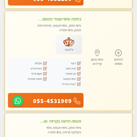
בחיפה עיסוי טנטרי ממעסה מקצועית. חוויה מעולם אחר שכל אחד צריך לנסות. מעסה צעירה, אנרגיה נשית, ☺️❤️
עיסוי מפנק, עיסוי מקצועי, מתחמי ספא
מפנק, עיסוי טנטרה
פלטינה
לפרטים
עיסוי בצפון
ג'קוזי
מקלחת
נוספים
קריית ים
חניה חינם
עיסוי מרגיע
נקי ומסודר
מקום פרטי
עיסוי מקצועי
תמונה אמיתית
דוברת עיברית
055-4531909
מעסה חדשה בקריות -מומלץ לחלוטין!!!! כל סוגי העיסויים מעסה מקצועית ואיכותית פרטי!!!
עיסוי מפנק, עיסוי מקצועי, עיסוי
בקלניקה פרטית, עיסוי טנטרה