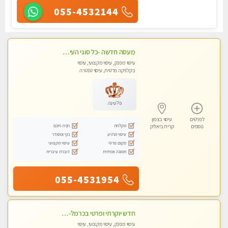
055-4532144
מעסה חדשה -כל סוגי העיסויים מעסה מקצועית ואיכותית פרטי!!!מומלץ לחלוטין!!
עיסוי מפנק, עיסוי מקצועי, עיסוי
בקלניקה פרטית, עיסוי טנטרה
פלטינה
לפרטים
עיסוי בצפון
מקלחת
חניה חינם
נוספים
קרית ביאליק
עיסוי מרגיע
נקי ומסודר
מקום פרטי
עיסוי מקצועי
תמונה אמיתית
דוברת עיברית
055-4531954
חדש יוקרתי ופרטי בכרמל-חיפה פנקו את עצמכם ברוגע פינוק וחוויה בלתי נשכחת ללא מין !!
עיסוי מפנק, עיסוי מקצועי, עיסוי