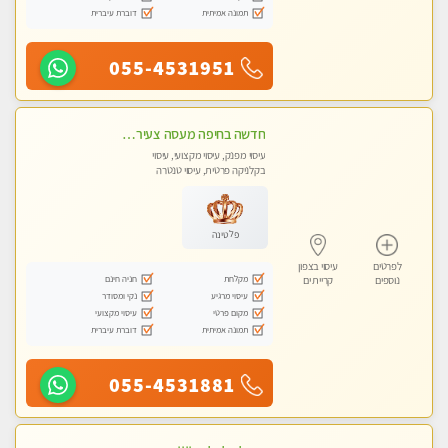
תמונה אמיתית
דוברת עיברית
055-4531951
חדשה בחיפה מעסה צעירה איכותית וקלאסית מזמינה אותך לעיסוי נעים מפנק ומרגיע . . . highly recommended..new in the city
עיסוי מפנק, עיסוי מקצועי, עיסוי
בקלניקה פרטית, עיסוי טנטרה
פלטינה
לפרטים
עיסוי בצפון
מקלחת
חניה חינם
נוספים
קריית ים
עיסוי מרגיע
נקי ומסודר
מקום פרטי
עיסוי מקצועי
תמונה אמיתית
דוברת עיברית
055-4531881