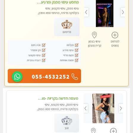
מחפש עיסוי מפנק ומרגיע? בוא להכיר את הצוות המעסות החדשות שלנו. מקום מושלם !
עיסוי מפנק, עיסוי מקצועי, עיסוי
בקלניקה פרטית, מתחמי ספא מפנק,
עיסוי טנטרה
פרימיום
לפרטים
עיסוי בצפון
מקלחת
חניה חינם
נוספים
קרית מוצקין
עיסוי מרגיע
נקי ומסודר
מקום פרטי
עיסוי מקצועי
תמונה אמיתית
דוברת עיברית
055-4532252
מעסה חדשה בקריות -מומלץ לחלוטין!! כל סוגי העיסויים מעסה מקצועית ואיכותית פרטי!! highly recommended..new in the city
עיסוי מפנק, עיסוי מקצועי, עיסוי
בקלניקה פרטית, מתחמי ספא מפנק,
מכוני עיסוי מפנק, עיסוי טנטרה
זהב