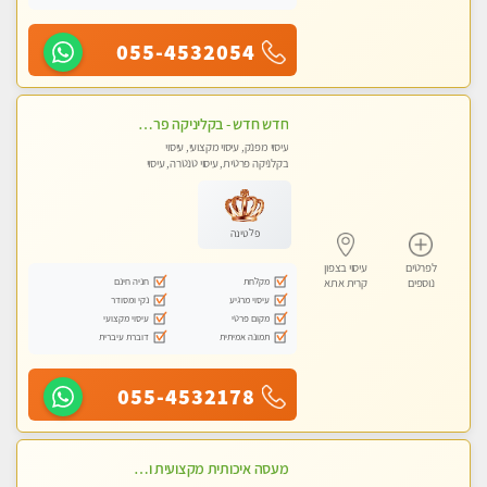
055-4532054
חדש חדש - בקליניקה פרטית בחיפה עיסוי לחידוש אנרגיות עיסוי חלומי מומלץ מאוד !
עיסוי מפנק, עיסוי מקצועי, עיסוי
בקלניקה פרטית, עיסוי טנטרה, עיסוי
לנשים בלבד
פלטינה
לפרטים
עיסוי בצפון
מקלחת
חניה חינם
נוספים
קרית אתא
עיסוי מרגיע
נקי ומסודר
מקום פרטי
עיסוי מקצועי
תמונה אמיתית
דוברת עיברית
055-4532178
מעסה איכותית מקצועית ומפנקת. מומלץ !!אבנים חמות