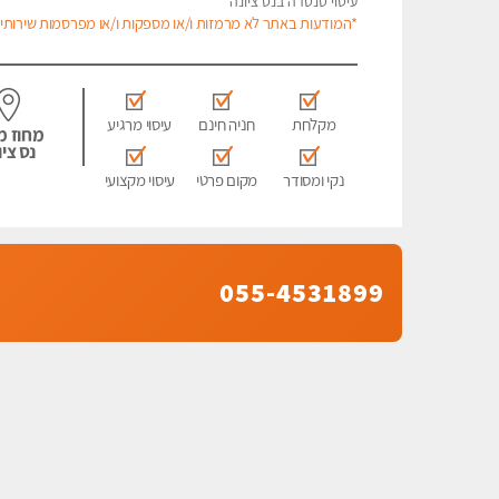
עיסוי טנטרה בנס ציונה
*המודעות באתר לא מרמזות ו/או מספקות ו/או מפרסמות שירותי מ
מקלחת
חניה חינם
עיסוי מרגיע
מחוז מ
נס ציו
נקי ומסודר
מקום פרטי
עיסוי מקצועי
055-4531899