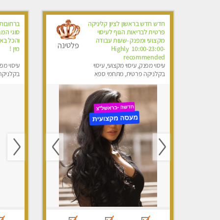
חדש חדש בראשון לציון קליניקה
ברחובות
פרטית לבריאות הגוף לעיסוי
סוגי המ
מקצועי ומפנק -שעות עבודה
והכל באו
פלטינה
-10:00-23:00 ​​​​​​ Highly
מין !
recommended
עיסוי מפנק, עיסוי מקצועי, עיסוי
עיסוי מפנ
בקלניקה פרטית, מתחמי ספא
בקלניקה 
מפנק, עיסוי טנטרה