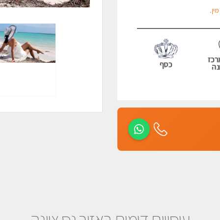
ין.
רכז
כסף
נה
עיסויים דומים באזור נס ציונה