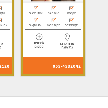
מקלחת
חניה חינם
עיסוי מרגיע
מקל
נקי ומסודר
מקום פרטי
עיסוי מקצועי
נקי ומ
לפרטים
מחוז מרכז
מח
נוספים
נס ציונה
נ
2120
055-4532042