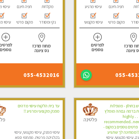
חת
חניה חינם
עיסוי מרגיע
מקלחת
חניה חינם
עיסוי מ
סודר
מקום פרטי
עיסוי מקצועי
נקי ומסודר
מקום פרטי
עיסוי מ
לפרטים
לפרטים
וז מרכז
מחוז מרכז
נוספים
נוספים
ס ציונה
נס ציונה
055-4532016
055-453
 בחולון - מטפלות
עד בית הלקוח עיסוי מדהים
ת ברמה גבוהה מומלץ
מפנק מקצועי ומרגיע !!
מאוד !!! . . highly
פלטינה
פלט
recommended..new
-אין פרטים נוספים במקום -
!!ממתינה לך שתגיע
עיסוי מפנק, עיסוי מקצועי, עיסוי
ק, עיסוי מקצועי, עיסוי
בקלניקה פרטית, מתחמי ספא