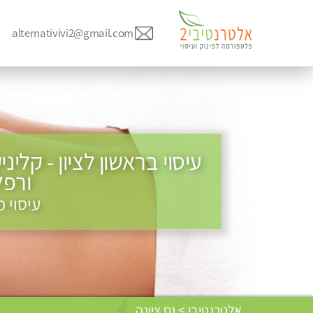
alternativivi2@gmail.com
עיסוי בראשון לציון - קלי
ורפלק
עיסוי 
אלטרנטיבי > נס ציונה