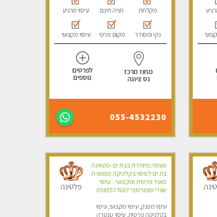
רגיע
מקלחת
חניה חינם
עיסוי מרגיע
קצועי
נקי ומסודר
מקום פרטי
עיסוי מקצועי
לפרטים
מחוז מרכז
נוספים
נס ציונה
055-4532230
מעסה מיוחדת בבת ים -טטאינה
בת ים לעיסוי בקליניקה מפוארת
מאוד פרטית ומקצועי - עיסוי
ינה
פלטינה
שוודי וספורטיבי 0543577687
עיסוי מפנק, עיסוי מקצועי, עיסוי
בקלניקה פרטית, עיסוי טנטרה