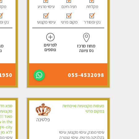
מקלחת
חניה חינם
עיסוי מרגיע
מקל
נקי ומסודר
מקום פרטי
עיסוי מקצועי
נקי ומ
לפרטים
מחוז מרכז
מח
נוספים
נס ציונה
נ
1950
055-4532098
מעסות מקצועיות ואיכותיות
ספא חדש
במקום פרטי
מקצועיו
פלטינה
 in the
city 
עיסוי מפנק, עיסוי מקצועי, עיסוי
ללא מין 
בקלניקה פרטית, עיסוי טנטרה
עיסוי מפנ