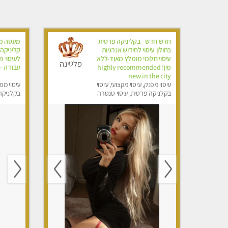
חדש חדש - בקליניקה פרטית
מעסה מק
בחולון עיסוי לחידוש אנרגיות
קליניקה 
עיסוי חלומי מומלץ מאוד-ללא
לעיסוי מ
פלטינה
מין! highly recommended
עבודה -10:00-23:00
new in the city
עיסוי מפנק, עיסוי מקצועי, עיסוי
עיסוי מפנ
בקלניקה פרטית, עיסוי טנטרה
בקלניקה 