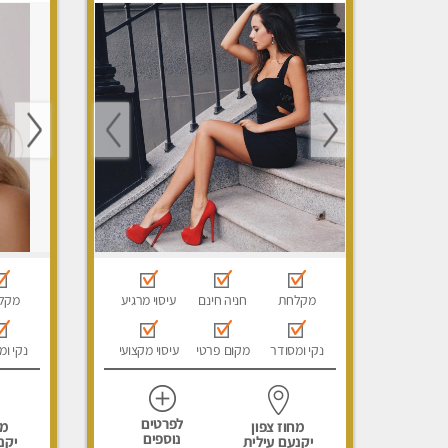
מקלחת
חניה חינם
עיסוי מרגיע
מקל
נקי ומסודר
מקום פרטי
עיסוי מקצועי
נקי ומ
לפרטים
מחוז צפון
מח
נוספים
יקנעם עילית
יקנ