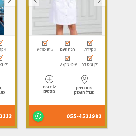
מקלחת
חניה חינם
עיסוי מרגיע
מקל
נקי ומסודר
עיסוי מקצועי
נקי ומ
לפרטים
מחוז צפון
מח
נוספים
מגדל העמק
מגד
2113
055-4531983