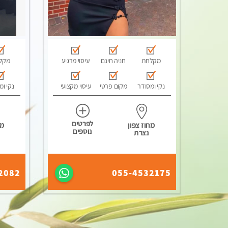
מקלחת
חניה חינם
עיסוי מרגיע
מקל
נקי ומסודר
מקום פרטי
עיסוי מקצועי
נקי ומ
לפרטים
מחוז צפון
מח
נוספים
נצרת
2082
055-4532175