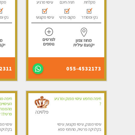
מקלחת
חניה חינם
עיסוי מרגיע
מקל
נקי ומסודר
מקום פרטי
עיסוי מקצועי
נקי ומ
לפרטים
מחוז צפון
מח
נוספים
יקנעם עילית
יקנ
2311
055-4532173
חיפה מחפש עיסוי מפנק ומרגיע
חיפה-מומ
?
העיסויי
מהממת, 
פלטינה
פרטי!!! 
עיסוי מפנק, עיסוי מקצועי, עיסוי
עיסוי מפנ
בקלניקה פרטית, מתחמי ספא
בקלניקה 
מפנק, עיסוי טנטרה