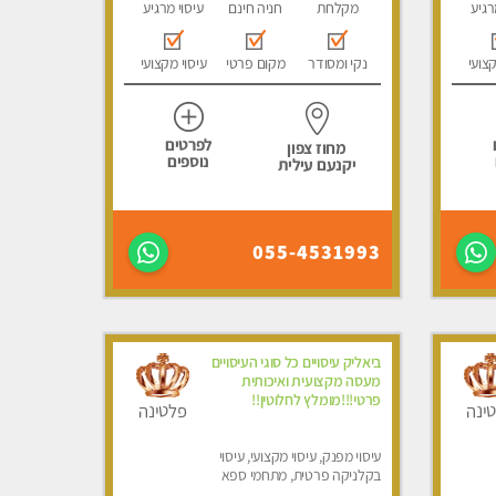
רגיע
מקלחת
חניה חינם
עיסוי מרגיע
קצועי
נקי ומסודר
מקום פרטי
עיסוי מקצועי
לפרטים
מחוז צפון
נוספים
יקנעם עילית
055-4531993
ביאליק עיסויים כל סוגי העיסויים
מעסה מקצועית ואיכותית
פרטי!!!מומלץ לחלוטין!!
ינה
פלטינה
עיסוי מפנק, עיסוי מקצועי, עיסוי
בקלניקה פרטית, מתחמי ספא
מפנק, עיסוי טנטרה