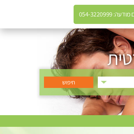
: 054-3220999
טית