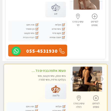
זהב
לפרטים
עיסוי במרכז
מקלחת
חניה חינם
נוספים
לוד
עיסוי מרגיע
נקי ומסודר
מקום פרטי
עיסוי מקצועי
תמונה אמיתית
דוברת עיברית
055-4531930
מעסה אלופה בבת ים כל סוגי העיסויים מעסה מקצועית ואיכותית פרטי!! Highly recommended
עיסוי מפנק, עיסוי מקצועי, עיסוי
בקלניקה פרטית, עיסוי טנטרה
פלטינה
לפרטים
עיסוי במרכז
מקלחת
חניה חינם
נוספים
רמלה
עיסוי מרגיע
נקי ומסודר