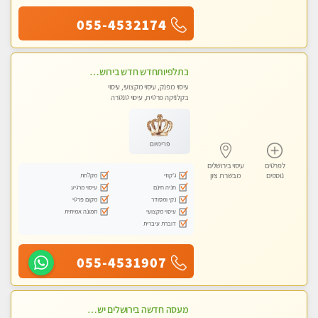
055-4532174
בתלפיותחדש חדש בירושלים- לעיסוי מפנק הכולל עיסוי טנטרי על כורסאות טנטרה ועיסוי בג'קוזי .
עיסוי מפנק, עיסוי מקצועי, עיסוי
בקלניקה פרטית, עיסוי טנטרה
פרימיום
לפרטים
עיסוי בירושלים
ג'קוזי
מקלחת
נוספים
מבשרת ציון
חניה חינם
עיסוי מרגיע
נקי ומסודר
מקום פרטי
עיסוי מקצועי
תמונה אמיתית
דוברת עיברית
055-4531907
מעסה חדשה בירושלים ישראלית צעירה ואיכותית לעיסוי מרגיע ומפנק VIP-מומלץ לחלוטין! פרטי! ​​​​​​ Highly recommended