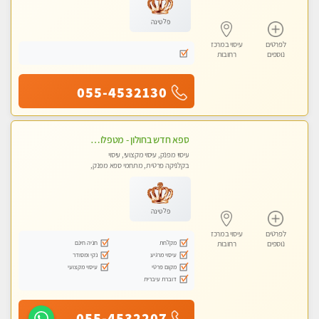
פלטינה
לפרטים
עיסוי במרכז
נוספים
רחובות
055-4532130
ספא חדש בחולון - מטפלות מקצועיות ברמה גבוהה מומלץ מאוד !!! . . highly recommended..new in the city -אין פרטים נוספים במקום -ללא מין !!
עיסוי מפנק, עיסוי מקצועי, עיסוי
בקלניקה פרטית, מתחמי ספא מפנק,
עיסוי טנטרה
פלטינה
לפרטים
עיסוי במרכז
מקלחת
חניה חינם
נוספים
רחובות
עיסוי מרגיע
נקי ומסודר
מקום פרטי
עיסוי מקצועי
דוברת עיברית
055-4532207