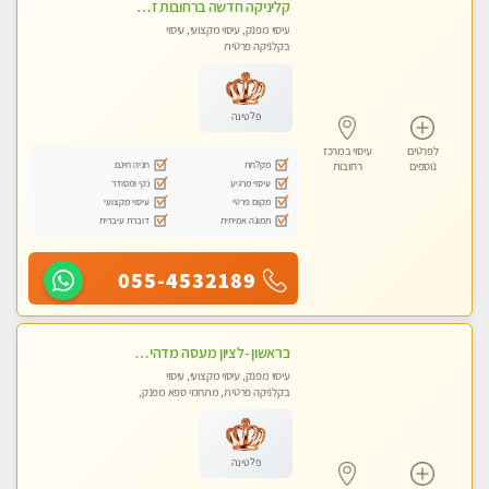
קליניקה חדשה ברחובות זמן לנפש, זמן לגוף, זמן לנשמה.. בוא להתפנק בעיסוי מושלם..
עיסוי מפנק, עיסוי מקצועי, עיסוי
בקלניקה פרטית
פלטינה
לפרטים
עיסוי במרכז
מקלחת
חניה חינם
נוספים
רחובות
עיסוי מרגיע
נקי ומסודר
מקום פרטי
עיסוי מקצועי
תמונה אמיתית
דוברת עיברית
055-4532189
בראשון -לציון מעסה מדהימה ביותר בתל אביב ומומלץ לחלוטין! פרטי! ​​​​​​ Highly recommended
עיסוי מפנק, עיסוי מקצועי, עיסוי
בקלניקה פרטית, מתחמי ספא מפנק,
עיסוי טנטרה
פלטינה