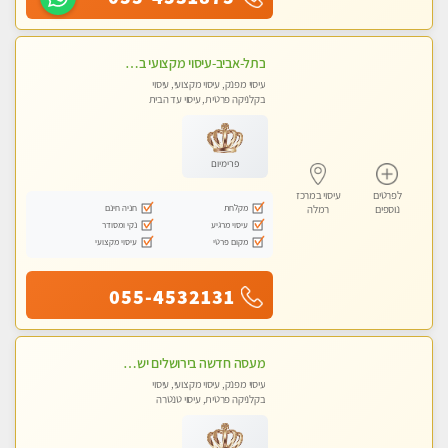
בתל-אביב-עיסוי מקצועי ברמה אחת מעל הכולל אבנים חמות רקמות עמוק בשילוב של כל סוגי העיסוי.
עיסוי מפנק, עיסוי מקצועי, עיסוי
בקלניקה פרטית, עיסוי עד הבית
פרימיום
לפרטים
עיסוי במרכז
מקלחת
חניה חינם
נוספים
רמלה
עיסוי מרגיע
נקי ומסודר
מקום פרטי
עיסוי מקצועי
055-4532131
מעסה חדשה בירושלים ישראלית צעירה ואיכותית לעיסוי מרגיע ומפנק VIP-מומלץ לחלוטין! פרטי! ​​​​​​ Highly recommended
עיסוי מפנק, עיסוי מקצועי, עיסוי
בקלניקה פרטית, עיסוי טנטרה