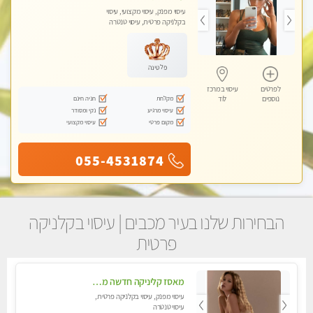
עיסוי מפנק, עיסוי מקצועי, עיסוי
בקלניקה פרטית, עיסוי טנטרה
פלטינה
לפרטים
עיסוי במרכז
מקלחת
חניה חינם
נוספים
לוד
עיסוי מרגיע
נקי ומסודר
מקום פרטי
עיסוי מקצועי
055-4531874
הבחירות שלנו בעיר מכבים | עיסוי בקלניקה
פרטית
מאסז קליניקה חדשה מעסה איכותית לעיסוי מרגיע ומפנק VIP-מומלץ לחלוטין! פרטי! ​​​​​​ Highly recommended ללא מין !!
עיסוי מפנק, עיסוי בקלניקה פרטית,
עיסוי טנטרה