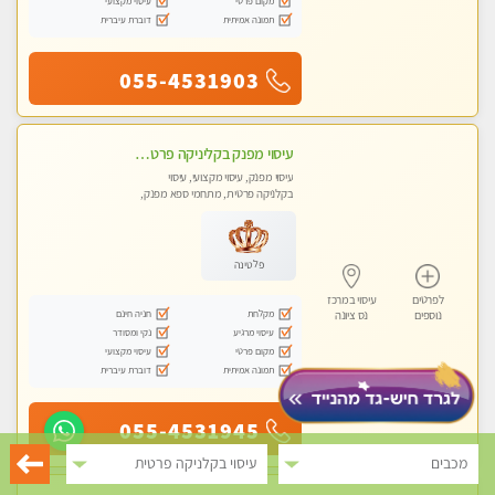
מקום פרטי
עיסוי מקצועי
תמונה אמיתית
דוברת עיברית
055-4531903
עיסוי מפנק בקליניקה פרטית לרציניים בלבד! מומלץ! פרטית בראשון -לציון
עיסוי מפנק, עיסוי מקצועי, עיסוי
בקלניקה פרטית, מתחמי ספא מפנק,
עיסוי טנטרה
פלטינה
לפרטים
עיסוי במרכז
מקלחת
חניה חינם
נוספים
נס ציונה
עיסוי מרגיע
נקי ומסודר
מקום פרטי
עיסוי מקצועי
תמונה אמיתית
דוברת עיברית
055-4531945
מכבים
עיסוי בקלניקה פרטית