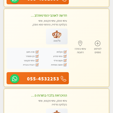
חדשה לאוהבי הפרטיות!!בראשון לציון! מעסה vip מפנקת בקליניקה פרטית לחלוטין!!! לבד! לרציניים בלבד! מומלץ!
עיסוי מפנק, עיסוי מקצועי, עיסוי
בקלניקה פרטית, מתחמי ספא מפנק,
עיסוי טנטרה
פלטינה
לפרטים
עיסוי במרכז
מקלחת
חניה חינם
נוספים
רחובות
עיסוי מרגיע
נקי ומסודר
מקום פרטי
עיסוי מקצועי
תמונה אמיתית
דוברת עיברית
055-4532253
ההיכרויות בלבד-בחורות פרטיות ברמה גבוהה לקשר דיסקרטי עם תמיכה-לא עיסוי !!!
עיסוי מפנק, עיסוי מקצועי, עיסוי
בקלניקה פרטית