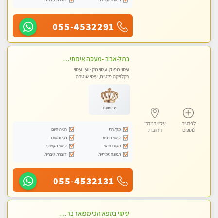
055-4532291
בתל-אביב -מעסה איכותית מקצועית ומפנקת מאוד
עיסוי מפנק, עיסוי מקצועי, עיסוי
בקלניקה פרטית, עיסוי טנטרה
פרימיום
לפרטים
עיסוי במרכז
מקלחת
חניה חינם
נוספים
רחובות
עיסוי מרגיע
נקי ומסודר
מקום פרטי
עיסוי מקצועי
תמונה אמיתית
דוברת עיברית
055-4532131
עיסוי בספא הכי מפואר ברחובות והסביבה בהתחייבות