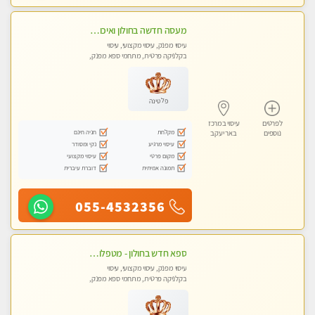
מעסה חדשה בחולון ואיכותית לעיסוי מרגיע ומפנק VIP-מומלץ לחלוטין! פרטי! ​​​​​​
עיסוי מפנק, עיסוי מקצועי, עיסוי
בקלניקה פרטית, מתחמי ספא מפנק,
עיסוי טנטרה
פלטינה
לפרטים
עיסוי במרכז
מקלחת
חניה חינם
נוספים
באר יעקב
עיסוי מרגיע
נקי ומסודר
מקום פרטי
עיסוי מקצועי
תמונה אמיתית
דוברת עיברית
055-4532356
ספא חדש בחולון - מטפלות מקצועיות ברמה גבוהה מומלץ מאוד !!! . . highly recommended..new in the city -אין פרטים נוספים במקום -ללא מין !!ממתינה לך שתגיע
עיסוי מפנק, עיסוי מקצועי, עיסוי
בקלניקה פרטית, מתחמי ספא מפנק,
עיסוי טנטרה