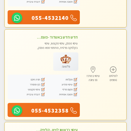
תמונה אמיתית
דוברת עיברית
055-4532140
חדש חדש באשדוד -מעסה מקצועית צעירה ואיכותית- ללא מין !!
עיסוי מפנק, עיסוי מקצועי, עיסוי
בקלניקה פרטית, מתחמי ספא מפנק,
עיסוי טנטרה
פלטינה
לפרטים
עיסוי במרכז
מקלחת
חניה חינם
נוספים
נס ציונה
עיסוי מרגיע
נקי ומסודר
מקום פרטי
עיסוי מקצועי
תמונה אמיתית
דוברת עיברית
055-4532358
עיסוי בראשון לציון - קליניקה פרטית עיסוי קסום איכותי ומרגיע מידי זהב עיסוי שבדי קלאסי ורפלקסולוגיה שרות מקצועי טל- 052-4818650