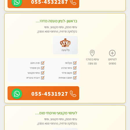
055-4532287
בראשון -לציון מעסה מדהימה ביותר בתל אביב ומומלץ לחלוטין! פרטי! ​​​​​​ Highly recommended
עיסוי מפנק, עיסוי מקצועי, עיסוי
בקלניקה פרטית, מתחמי ספא מפנק,
עיסוי טנטרה
פלטינה
לפרטים
עיסוי במרכז
מקלחת
חניה חינם
נוספים
נס ציונה
עיסוי מרגיע
נקי ומסודר
מקום פרטי
עיסוי מקצועי
תמונה אמיתית
דוברת עיברית
055-4531927
לעיסוי מקצועי ואיכותי מומלץ מאוד!! ממתינה לך שתגיע מעסה פרטית-ללא מין !!
עיסוי מפנק, עיסוי מקצועי, עיסוי
בקלניקה פרטית, מתחמי ספא מפנק,
עיסוי טנטרה