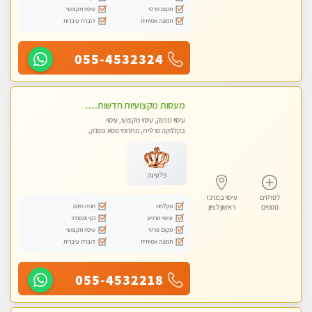
מקום פרטי
עיסוי מקצועי
תמונה אמיתית
דוברת עיברית
055-4532324
מעסות מקצועיות חדשות. גישה אישית לכל לקוח. אל תפספסו את ההזדמנות שלכם. פנקו את עצמכם וקבלו מקסימום הנאה ורוגע.
עיסוי מפנק, עיסוי מקצועי, עיסוי
בקלניקה פרטית, מתחמי ספא מפנק,
עיסוי טנטרה
פלטינה
לפרטים
עיסוי במרכז
מקלחת
חניה חינם
נוספים
ראשון לציון
עיסוי מרגיע
נקי ומסודר
מקום פרטי
עיסוי מקצועי
תמונה אמיתית
דוברת עיברית
055-4532218