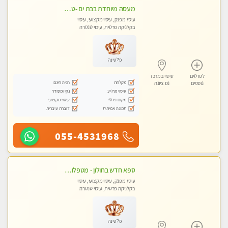
מעסה מיוחדת בבת ים -טטאינה בת ים לעיסוי בקליניקה מפוארת מאוד פרטית ומקצועי - עיסוי שוודי וספורטיבי 0543577687
עיסוי מפנק, עיסוי מקצועי, עיסוי
בקלניקה פרטית, עיסוי טנטרה
פלטינה
לפרטים
עיסוי במרכז
מקלחת
חניה חינם
נוספים
נס ציונה
עיסוי מרגיע
נקי ומסודר
מקום פרטי
עיסוי מקצועי
תמונה אמיתית
דוברת עיברית
055-4531968
ספא חדש בחולון - מטפלות מקצועיות ברמה גבוהה מומלץ מאוד !!! . . highly recommended..new in the city -אין פרטים נוספים במקום -ללא מין !!ממתינה לך שתגיע
עיסוי מפנק, עיסוי מקצועי, עיסוי
בקלניקה פרטית, עיסוי טנטרה
פלטינה