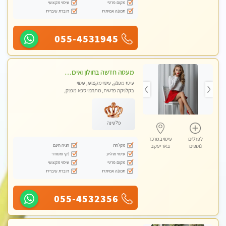
מקום פרטי
עיסוי מקצועי
תמונה אמיתית
דוברת עיברית
055-4531945
מעסה חדשה בחולון ואיכותית לעיסוי מרגיע ומפנק VIP-מומלץ לחלוטין! פרטי! ​​​​​​
עיסוי מפנק, עיסוי מקצועי, עיסוי
בקלניקה פרטית, מתחמי ספא מפנק,
עיסוי טנטרה
פלטינה
לפרטים
עיסוי במרכז
מקלחת
חניה חינם
נוספים
באר יעקב
עיסוי מרגיע
נקי ומסודר
מקום פרטי
עיסוי מקצועי
תמונה אמיתית
דוברת עיברית
055-4532356