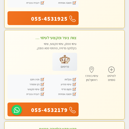
תמונה אמיתית
דוברת עיברית
055-4531925
צוות צעיר ומקצועי לעיסוי VIP בקליניקה מפוארת באווירה חמה ונעימה מומלץ ביותר! חוויה מפנקת מאוד ... ללא מין !!
עיסוי מפנק, עיסוי מקצועי, עיסוי
בקלניקה פרטית, מתחמי ספא מפנק,
מכוני עיסוי מפנק, עיסוי טנטרה
פרימיום
לפרטים
עיסוי במרכז
מקלחת
חניה חינם
נוספים
ראשון לציון
עיסוי מרגיע
נקי ומסודר
מקום פרטי
עיסוי מקצועי
תמונה אמיתית
דוברת עיברית
055-4532179