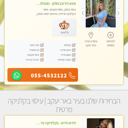
ספא חדש בחולון - מטפלות מקצועיות ברמה גבוהה מומלץ מאוד !!! . . highly recommended..new in the city -אין פרטים נוספים במקום -ללא מין !!ממתינה לך שתגיע
עיסוי מפנק, עיסוי מקצועי, עיסוי
בקלניקה פרטית, מתחמי ספא מפנק,
עיסוי טנטרה
פלטינה
לפרטים
עיסוי במרכז
מקלחת
חניה חינם
נוספים
באר יעקב
עיסוי מרגיע
נקי ומסודר
מקום פרטי
עיסוי מקצועי
תמונה אמיתית
דוברת עיברית
055-4532122
הבחירות שלנו בעיר באר יעקב | עיסוי בקלניקה
פרטית
חדש חדש - בקליניקה פרטית בחולון עיסוי לחידוש אנרגיות עיסוי חלומי מומלץ מאוד-ללא מין! highly recommended new in the city