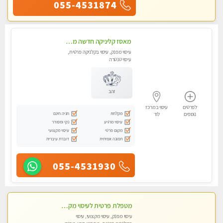
055-4531874
מאסז קליניקה חדשה מעסה איכותית לעיסוי מרגיע ומפנק VIP-מומלץ לחלוטין! פרטי! ​​​​​​ Highly recommended ללא מין !!
עיסוי מפנק, עיסוי בקלניקה פרטית,
עיסוי טנטרה
זהב
לפרטים
עיסוי במרכז
מקלחת
חניה חינם
נוספים
לוד
עיסוי מרגיע
נקי ומסודר
מקום פרטי
עיסוי מקצועי
תמונה אמיתית
דוברת עיברית
055-4531930
מטפלת פרטית לעיסוי מקצועי מפנק פרטי מאוד ללא מין !!!
עיסוי מפנק, עיסוי מקצועי, עיסוי