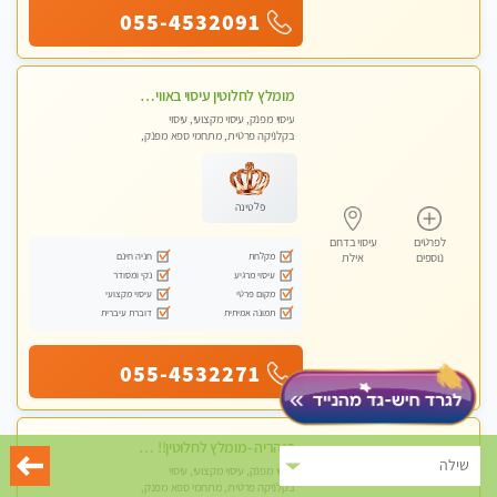
055-4532091
מומלץ לחלוטין עיסוי באווירה מקסימה מעסה עם ידיי זהב חוויה בלתי נשכחת ללא מין Massage- Absolutely recommended no sex
עיסוי מפנק, עיסוי מקצועי, עיסוי
בקלניקה פרטית, מתחמי ספא מפנק,
עיסוי טנטרה
פלטינה
לפרטים
עיסוי בדרום
מקלחת
חניה חינם
נוספים
אילת
עיסוי מרגיע
נקי ומסודר
מקום פרטי
עיסוי מקצועי
תמונה אמיתית
דוברת עיברית
055-4532271
בנהריה -מומלץ לחלוטין!! מעסה יפה איכותית מקצועית ומפנקת מאוד פרטי מומלץ בחום
שילה
עיסוי מפנק, עיסוי מקצועי, עיסוי
בקלניקה פרטית, מתחמי ספא מפנק,