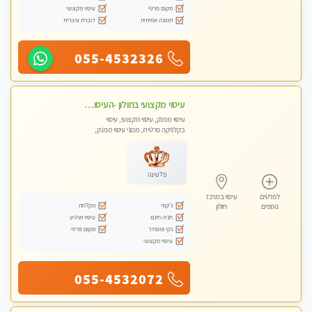
מקום פרטי
עיסוי מקצועי
תמונה אמיתית
דוברת עיברית
055-4532326
עיסוי מקצועי בחולון -העיסוי הכי טוב בעיר אצלי רוצה לבוא ? תתקשר
עיסוי מפנק, עיסוי מקצועי, עיסוי
בקלניקה פרטית, מכוני עיסוי מפנק,
עיסוי טנטרה
פלטינה
לפרטים
עיסוי במרכז
ג'קוזי
מקלחת
נוספים
חולון
חניה חינם
עיסוי מרגיע
נקי ומסודר
מקום פרטי
עיסוי מקצועי
055-4532072