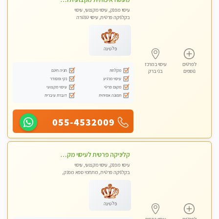
עיסוי מפנק, עיסוי מקצועי, עיסוי
בקלניקה פרטית, עיסוי טנטרה
פלטינה
לפרטים
עיסוי במרכז
מקלחת
חניה חינם
נוספים
בני ברק
עיסוי מרגיע
נקי ומסודר
מקום פרטי
עיסוי מקצועי
תמונה אמיתית
דוברת עיברית
055-4532009
קליניקה פרטית לעיסוי מקצועי ואלטרנטיבי ברמה גבוהה VIP תתקשר ..... highly recommended..new in the city
עיסוי מפנק, עיסוי מקצועי, עיסוי
בקלניקה פרטית, מתחמי ספא מפנק,
מכוני עיסוי מפנק, עיסוי טנטרה
פלטינה