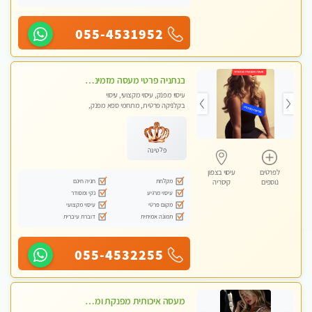
055-4531952
בנתניה פרטי מעסה מזמינה אותך למפגש אחד על אחד בלי שותפות! פינוק מרגיע vip
עיסוי מפנק, עיסוי מקצועי, עיסוי
בקלניקה פרטית, מתחמי ספא מפנק,
עיסוי עד הבית
פלטינה
לפרטים
עיסוי בצפון
מקלחת
חניה חינם
נוספים
קיסריה
עיסוי מרגיע
נקי ומסודר
מקום פרטי
עיסוי מקצועי
תמונה אמיתית
דוברת עיברית
055-4532255
מעסה איכותית מפנקת ומקצועית לעיסוי חלומי ..... בהוד השרון