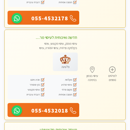
תמונה אמיתית
דוברת עיברית
055-4532178
חדשה ואיכותית לעיסוי מרגיע ומפנק VIP-מומלץ לחלוטין! פרטי! ​​​​​​ Highly recommended
עיסוי מפנק, עיסוי מקצועי, עיסוי
בקלניקה פרטית, עיסוי טנטרה, עיסוי
מגבר לגבר
פלטינה
לפרטים
עיסוי בצפון
מקלחת
חניה חינם
נוספים
בנימינה
עיסוי מרגיע
נקי ומסודר
מקום פרטי
עיסוי מקצועי
תמונה אמיתית
דוברת עיברית
055-4532018
מעסה איכותית מקצועית ומפנקת בהרצליה