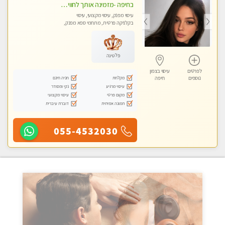
בחיפה -מזמינה אותך לחוויית עיסוי מפנקת בקליניקה פרטית מקצועי בלבד באווירה נעימה ושקטה- ללא מין !!!
עיסוי מפנק, עיסוי מקצועי, עיסוי
בקלניקה פרטית, מתחמי ספא מפנק,
מכוני עיסוי מפנק, עיסוי טנטרה
פלטינה
לפרטים
עיסוי בצפון
מקלחת
חניה חינם
נוספים
חיפה
עיסוי מרגיע
נקי ומסודר
מקום פרטי
עיסוי מקצועי
תמונה אמיתית
דוברת עיברית
055-4532030