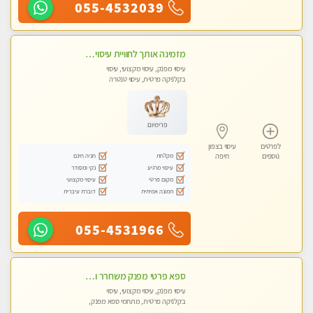
055-4532039
מזמינה אותך לחוויית עיסוי מפנקת - ללא מין !! Massage
עיסוי מפנק, עיסוי מקצועי, עיסוי
בקלניקה פרטית, עיסוי טנטרה
פרימיום
לפרטים
עיסוי בצפון
מקלחת
חניה חינם
נוספים
חיפה
עיסוי מרגיע
נקי ומסודר
מקום פרטי
עיסוי מקצועי
תמונה אמיתית
דוברת עיברית
055-4531966
ספא פרטי מפנק משחרר ומרגיע, עם מגוון עיסויים לבחירה מומלץ לחלוטין!!!!
עיסוי מפנק, עיסוי מקצועי, עיסוי
בקלניקה פרטית, מתחמי ספא מפנק,
עיסוי טנטרה