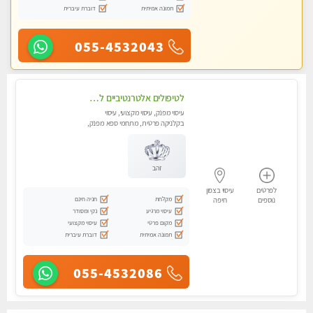
תמונה אמיתית
דוברת עיברית
055-4532043
לטיפולים אלטרנטיביים לעיסוי מרגיע ומפנק VIP-מומלץ לחלוטין! פרטי! ​​​​​​ Highly recommended-לקביעת תור נא להתקשר ....
עיסוי מפנק, עיסוי מקצועי, עיסוי
בקלניקה פרטית, מתחמי ספא מפנק,
מכוני עיסוי מפנק, עיסוי טנטרה
זהב
לפרטים
עיסוי בצפון
מקלחת
חניה חינם
נוספים
חיפה
עיסוי מרגיע
נקי ומסודר
מקום פרטי
עיסוי מקצועי
תמונה אמיתית
דוברת עיברית
055-4532086