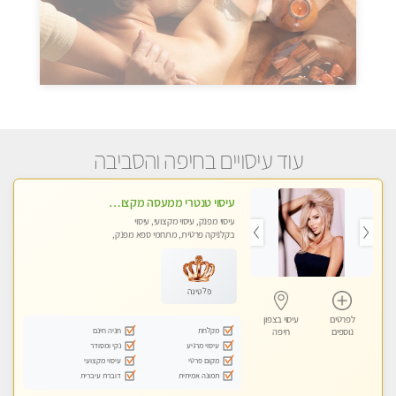
עוד עיסויים בחיפה והסביבה
עיסוי טנטרי ממעסה מקצועית. חוויה מעולם אחר שכל אחד צריך לנסות. מעסה צעירה, אנרגיה נשית, ☺️❤️
עיסוי מפנק, עיסוי מקצועי, עיסוי
בקלניקה פרטית, מתחמי ספא מפנק,
עיסוי טנטרה
פלטינה
לפרטים
עיסוי בצפון
מקלחת
חניה חינם
נוספים
חיפה
עיסוי מרגיע
נקי ומסודר
מקום פרטי
עיסוי מקצועי
תמונה אמיתית
דוברת עיברית