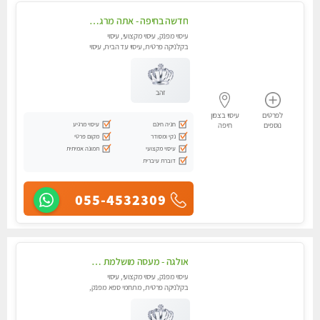
חדשה בחיפה - אתה מרגיש עייף??? זה הזמן להתפנק בעיסוי מקצועי ברמה גבוהה- Highly recommended
עיסוי מפנק, עיסוי מקצועי, עיסוי
בקלניקה פרטית, עיסוי עד הבית, עיסוי
טנטרה
זהב
לפרטים
עיסוי בצפון
חניה חינם
עיסוי מרגיע
נוספים
חיפה
נקי ומסודר
מקום פרטי
עיסוי מקצועי
תמונה אמיתית
דוברת עיברית
055-4532309
אולגה - מעסה מושלמת חדשה בעיר ! בחיפה טל - 052-5738058
עיסוי מפנק, עיסוי מקצועי, עיסוי
בקלניקה פרטית, מתחמי ספא מפנק,
מכוני עיסוי מפנק, עיסוי עד הבית,
עיסוי טנטרה