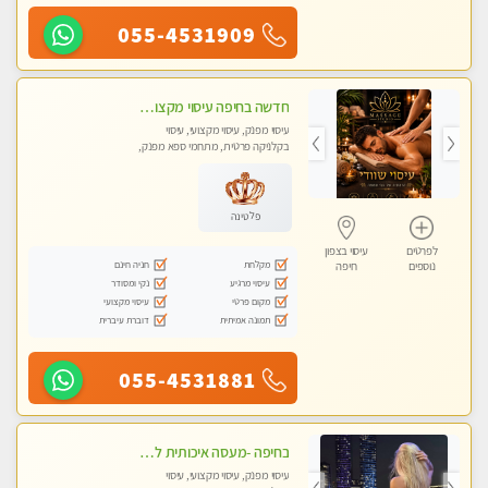
055-4531909
חדשה בחיפה עיסוי מקצועי מזמינה אותך למסאז' באווירה נעימה ומרגיע לנפש+ אבנים חמות וכוסות רוח מומלץ מאוד !
עיסוי מפנק, עיסוי מקצועי, עיסוי
בקלניקה פרטית, מתחמי ספא מפנק,
עיסוי טנטרה
פלטינה
לפרטים
עיסוי בצפון
מקלחת
חניה חינם
נוספים
חיפה
עיסוי מרגיע
נקי ומסודר
מקום פרטי
עיסוי מקצועי
תמונה אמיתית
דוברת עיברית
055-4531881
בחיפה -מעסה איכותית לעיסוי טנטרה מקצועי ומרגיעה - WHATSAPP ONLY
עיסוי מפנק, עיסוי מקצועי, עיסוי