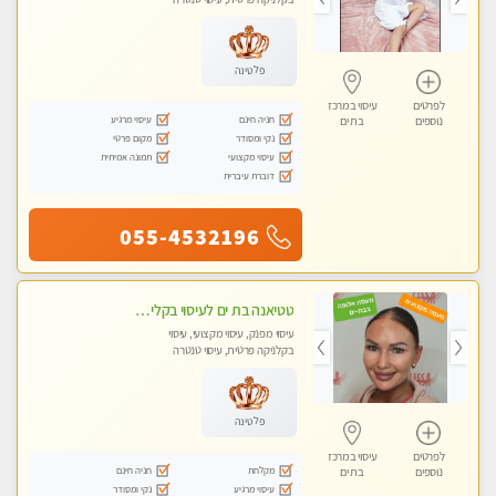
פלטינה
לפרטים
עיסוי במרכז
חניה חינם
עיסוי מרגיע
נוספים
בת ים
נקי ומסודר
מקום פרטי
עיסוי מקצועי
תמונה אמיתית
דוברת עיברית
055-4532196
טטיאנה בת ים לעיסוי בקליניקה פרטית ומפוארת מאוד מקצועי - עיסוי שוודי וספורטיבי 0543577687
עיסוי מפנק, עיסוי מקצועי, עיסוי
בקלניקה פרטית, עיסוי טנטרה
פלטינה
לפרטים
עיסוי במרכז
מקלחת
חניה חינם
נוספים
בת ים
עיסוי מרגיע
נקי ומסודר