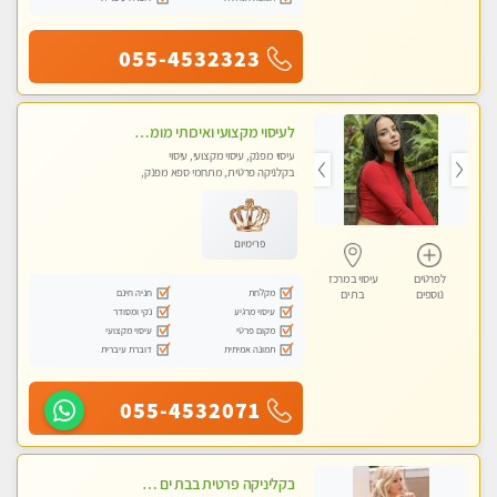
055-4532323
לעיסוי מקצועי ואיכותי מומלץ מאוד!! ממתינה לך שתגיע לבת ים - ​​​​​​ Highly recommended
עיסוי מפנק, עיסוי מקצועי, עיסוי
בקלניקה פרטית, מתחמי ספא מפנק,
עיסוי טנטרה
פרימיום
לפרטים
עיסוי במרכז
מקלחת
חניה חינם
נוספים
בת ים
עיסוי מרגיע
נקי ומסודר
מקום פרטי
עיסוי מקצועי
תמונה אמיתית
דוברת עיברית
055-4532071
בקליניקה פרטית בבת ים עיסוי לחידוש אנרגיות עיסוי מקצועי מומלץ מאוד ללא מין !!