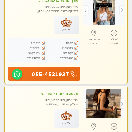
מורן - פרטית ברמה גבוה בבת-ים -הודעות ווצאפ בלבד
עיסוי מפנק, עיסוי מקצועי, עיסוי
בקלניקה פרטית, מתחמי ספא מפנק,
עיסוי טנטרה
פלטינה
לפרטים
עיסוי במרכז
מקלחת
חניה חינם
נוספים
בת ים
עיסוי מרגיע
נקי ומסודר
מקום פרטי
עיסוי מקצועי
תמונה אמיתית
דוברת עיברית
055-4531937
מעסה חדשה -כל סוגי העיסויים מעסה מקצועית ואיכותית פרטי!!!מומלץ לחלוטין!! Highly recommended
עיסוי מפנק, עיסוי מקצועי, עיסוי
בקלניקה פרטית, עיסוי טנטרה
פלטינה