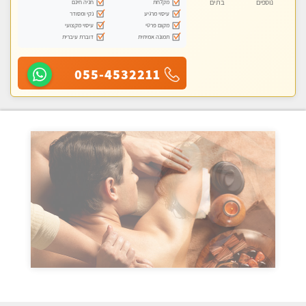
מקלחת
חניה חינם
נוספים
בת ים
עיסוי מרגיע
נקי ומסודר
מקום פרטי
עיסוי מקצועי
תמונה אמיתית
דוברת עיברית
055-4532211