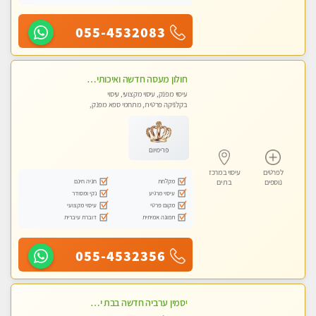
055-4532083
חולון מעסה חדשה ואיכותית לעיסוי מרגיע ומפנק VIP-מומלץ לחלוטין! פרטי! ​​​​​​
עיסוי מפנק, עיסוי מקצועי, עיסוי
בקלניקה פרטית, מתחמי ספא מפנק,
עיסוי טנטרה
פרימיום
לפרטים
עיסוי במרכז
מקלחת
חניה חינם
נוספים
בת ים
עיסוי מרגיע
נקי ומסודר
מקום פרטי
עיסוי מקצועי
תמונה אמיתית
דוברת עיברית
055-4532356
יסמין ערביה חדשה בבת ים חדש חדש .כל סוגי העיסויים במקום הכי מושלם בעיר בת ים . highly recommended..new in the city