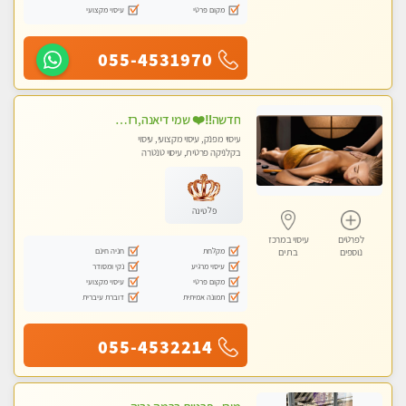
מקום פרטי
עיסוי מקצועי
055-4531970
חדשה‼️❤️ שמי דיאנה,רזה,מעסה מקצועית ואיכותית מומלץ!!!!
עיסוי מפנק, עיסוי מקצועי, עיסוי
בקלניקה פרטית, עיסוי טנטרה
פלטינה
לפרטים
עיסוי במרכז
מקלחת
חניה חינם
נוספים
בת ים
עיסוי מרגיע
נקי ומסודר
מקום פרטי
עיסוי מקצועי
תמונה אמיתית
דוברת עיברית
055-4532214