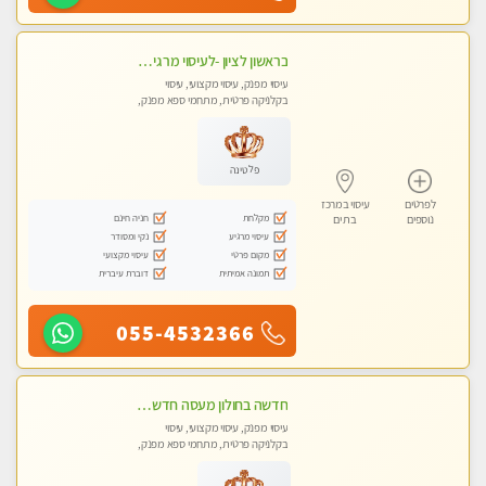
בראשון לציון -לעיסוי מרגיע ומפנק VIP-מומלץ לחלוטין! פרטי! ​​​​​​ Highly recommended
עיסוי מפנק, עיסוי מקצועי, עיסוי
בקלניקה פרטית, מתחמי ספא מפנק,
מכוני עיסוי מפנק, עיסוי טנטרה
פלטינה
לפרטים
עיסוי במרכז
מקלחת
חניה חינם
נוספים
בת ים
עיסוי מרגיע
נקי ומסודר
מקום פרטי
עיסוי מקצועי
תמונה אמיתית
דוברת עיברית
055-4532366
חדשה בחולון מעסה חדשה בחולון איכותית למאסז VIP מפנק ומקצועי לכל שרירי הגוף עיסוי מכל הלב
עיסוי מפנק, עיסוי מקצועי, עיסוי
בקלניקה פרטית, מתחמי ספא מפנק,
עיסוי טנטרה