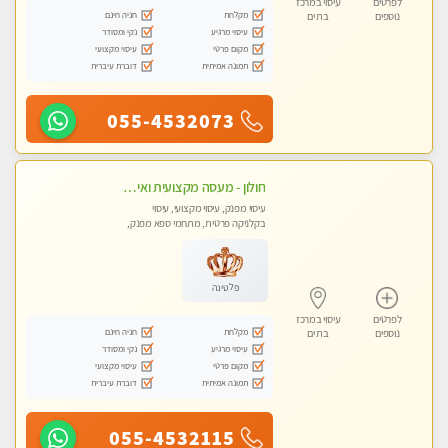
לפרטים
עיסוי במרכז
מקלחת
חניה חינם
נוספים
בת ים
עיסוי מרגיע
נקי ומסודר
מקום פרטי
עיסוי מקצועי
תמונה אמיתית
דוברת עיברית
055-4532073
חולון - מעסה מקצועית ואיכותית פרטי!!! ללא מין !! בקליניקה מפגש טיפולי !!! מקצועי בלבד - professional therapist
עיסוי מפנק, עיסוי מקצועי, עיסוי
בקלניקה פרטית, מתחמי ספא מפנק,
עיסוי טנטרה
פלטינה
לפרטים
עיסוי במרכז
מקלחת
חניה חינם
נוספים
בת ים
עיסוי מרגיע
נקי ומסודר
מקום פרטי
עיסוי מקצועי
תמונה אמיתית
דוברת עיברית
055-4532115