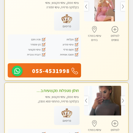
עיסוי מפנק, עיסוי מקצועי, עיסוי
בקלניקה פרטית, עיסוי טנטרה
פרימיום
לפרטים
עיסוי במרכז
מקלחת
חניה חינם
נוספים
בת ים
עיסוי מרגיע
נקי ומסודר
מקום פרטי
עיסוי מקצועי
תמונה אמיתית
דוברת עיברית
055-4531998
חולון מטפלות מקצועיות ברמה גבוהה מומלץ מאוד !!! . . highly recommended..new in the city -אין פרטים נוספים במקום -ללא מין !!
עיסוי מפנק, עיסוי מקצועי, עיסוי
בקלניקה פרטית, מתחמי ספא מפנק,
עיסוי טנטרה
פרימיום
לפרטים
עיסוי במרכז