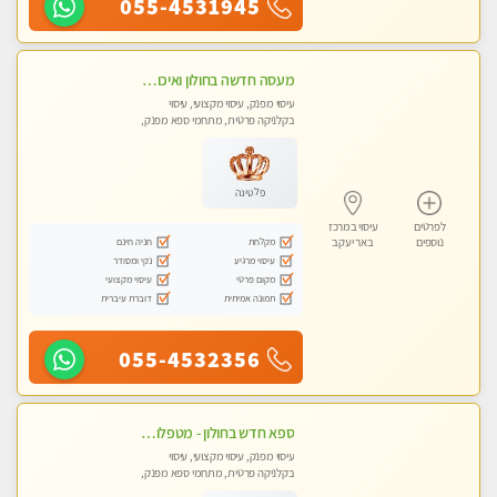
055-4531945
מעסה חדשה בחולון ואיכותית לעיסוי מרגיע ומפנק VIP-מומלץ לחלוטין! פרטי! ​​​​​​
עיסוי מפנק, עיסוי מקצועי, עיסוי
בקלניקה פרטית, מתחמי ספא מפנק,
עיסוי טנטרה
פלטינה
לפרטים
עיסוי במרכז
מקלחת
חניה חינם
נוספים
באר יעקב
עיסוי מרגיע
נקי ומסודר
מקום פרטי
עיסוי מקצועי
תמונה אמיתית
דוברת עיברית
055-4532356
ספא חדש בחולון - מטפלות מקצועיות ברמה גבוהה מומלץ מאוד !!! . . highly recommended..new in the city -אין פרטים נוספים במקום -ללא מין !!ממתינה לך שתגיע
עיסוי מפנק, עיסוי מקצועי, עיסוי
בקלניקה פרטית, מתחמי ספא מפנק,
עיסוי טנטרה