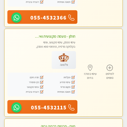
תמונה אמיתית
דוברת עיברית
055-4532366
חולון - מעסה מקצועית ואיכותית פרטי!!! ללא מין !! בקליניקה מפגש טיפולי !!! מקצועי בלבד - professional therapist
עיסוי מפנק, עיסוי מקצועי, עיסוי
בקלניקה פרטית, מתחמי ספא מפנק,
עיסוי טנטרה
פלטינה
לפרטים
עיסוי במרכז
מקלחת
חניה חינם
נוספים
בת ים
עיסוי מרגיע
נקי ומסודר
מקום פרטי
עיסוי מקצועי
תמונה אמיתית
דוברת עיברית
055-4532115
מורן - פרטית ברמה גבוה בבת-ים -הודעות ווצאפ בלבד