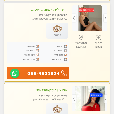
חדשה לעיסוי מקצועי ואיכותי מומלץ מאוד!! ממתינה לך שתגיע בוא ותבין מזה עיסוי מפנק …
עיסוי מפנק, עיסוי מקצועי, עיסוי
בקלניקה פרטית, מתחמי ספא מפנק,
עיסוי טנטרה
פרימיום
לפרטים
עיסוי במרכז
מקלחת
חניה חינם
נוספים
ראשון לציון
עיסוי מרגיע
נקי ומסודר
מקום פרטי
עיסוי מקצועי
תמונה אמיתית
דוברת עיברית
055-4531924
צוות צעיר ומקצועי לעיסוי VIP בקליניקה מפוארת באווירה חמה ונעימה מומלץ ביותר! חוויה מפנקת מאוד ... ללא מין !!
עיסוי מפנק, עיסוי מקצועי, עיסוי
בקלניקה פרטית, מתחמי ספא מפנק,
מכוני עיסוי מפנק, עיסוי טנטרה