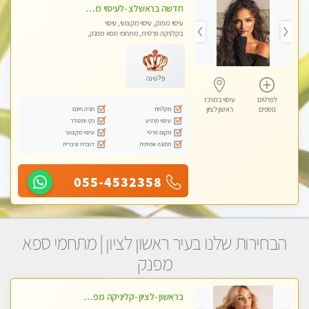
חדשה בראשלצ -לעיסוי מקצועי ואיכותי מומלץ מאוד!! ממתינה לך מעסה פרטית-ללא מין !!
עיסוי מפנק, עיסוי מקצועי, עיסוי
בקלניקה פרטית, מתחמי ספא מפנק,
עיסוי טנטרה
פלטינה
לפרטים
עיסוי במרכז
מקלחת
חניה חינם
נוספים
ראשון לציון
עיסוי מרגיע
נקי ומסודר
מקום פרטי
עיסוי מקצועי
תמונה אמיתית
דוברת עיברית
055-4532358
הבחירות שלנו בעיר ראשון לציון | מתחמי ספא
מפנק
בראשון -לציון -קליניקה מפוארת צוות צעיר ומקצועי לעיסוי VIP באווירה חמה ונעימה מומלץ ביותר! חוויה מפנקת מאוד ... ללא מין !!