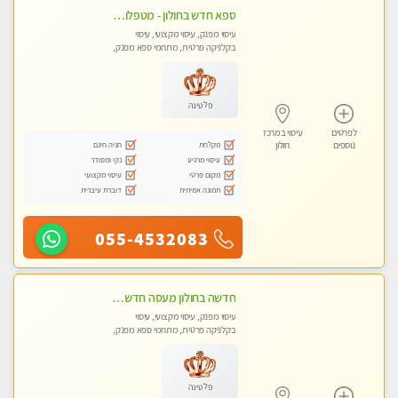
ספא חדש בחולון - מטפלות מקצועיות ברמה גבוהה מומלץ מאוד !!! . . highly recommended..new in the city -אין פרטים נוספים במקום -ללא מין !!ממתינה לך שתגיע
עיסוי מפנק, עיסוי מקצועי, עיסוי
בקלניקה פרטית, מתחמי ספא מפנק,
עיסוי טנטרה
פלטינה
לפרטים
עיסוי במרכז
מקלחת
חניה חינם
נוספים
חולון
עיסוי מרגיע
נקי ומסודר
מקום פרטי
עיסוי מקצועי
תמונה אמיתית
דוברת עיברית
055-4532083
חדשה בחולון מעסה חדשה בחולון איכותית למאסז Iמקצועי ומפנק לכל שרירי הגוף עיסוי מכל הלב
עיסוי מפנק, עיסוי מקצועי, עיסוי
בקלניקה פרטית, מתחמי ספא מפנק,
עיסוי טנטרה
פלטינה