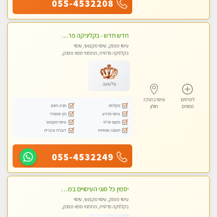
055-4532208
חדש חדש - בקליניקה פרטית בבת ים עיסוי לחידוש אנרגיות עיסוי חלומי מומלץ מאוד !
עיסוי מפנק, עיסוי מקצועי, עיסוי
בקלניקה פרטית, מתחמי ספא מפנק,
עיסוי טנטרה
פלטינה
לפרטים
עיסוי במרכז
מקלחת
חניה חינם
נוספים
חולון
עיסוי מרגיע
נקי ומסודר
מקום פרטי
עיסוי מקצועי
תמונה אמיתית
דוברת עיברית
055-4532249
יסמין כל סוגי העיסויים במקום הכי מושלם בעיר בת ים . highly recommended..new in the city
עיסוי מפנק, עיסוי מקצועי, עיסוי
בקלניקה פרטית, מתחמי ספא מפנק,
מכוני עיסוי מפנק, עיסוי טנטרה