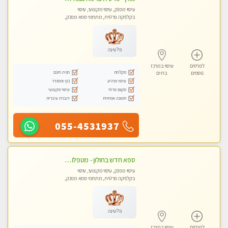
עיסוי מפנק, עיסוי מקצועי, עיסוי
בקלניקה פרטית, מתחמי ספא מפנק,
עיסוי טנטרה
פלטינה
לפרטים
עיסוי במרכז
מקלחת
חניה חינם
נוספים
בת ים
עיסוי מרגיע
נקי ומסודר
מקום פרטי
עיסוי מקצועי
תמונה אמיתית
דוברת עיברית
055-4531937
ספא חדש בחולון - מטפלות מקצועיות ברמה גבוהה מומלץ מאוד !!! . . highly recommended..new in the city -אין פרטים נוספים במקום -ללא מין !!ממתינה לך שתגיע
עיסוי מפנק, עיסוי מקצועי, עיסוי
בקלניקה פרטית, מתחמי ספא מפנק,
עיסוי טנטרה
פלטינה
לפרטים
עיסוי במרכז