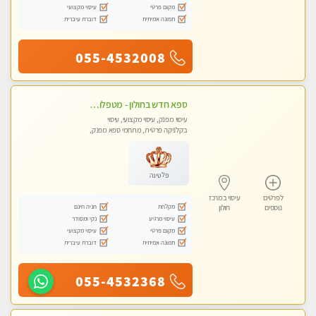
מקום פרטי
עיסוי מקצועי
תמונה אמיתית
דוברת עיברית
055-4532008
ספא חדש בחולון - מטפלות מקצועיות ברמה גבוהה מומלץ מאוד !!! . . highly recommended..new in the city -אין פרטים נוספים במקום -ללא מין !!
עיסוי מפנק, עיסוי מקצועי, עיסוי
בקלניקה פרטית, מתחמי ספא מפנק,
עיסוי טנטרה
פלטינה
לפרטים
עיסוי במרכז
מקלחת
חניה חינם
נוספים
חולון
עיסוי מרגיע
נקי ומסודר
מקום פרטי
עיסוי מקצועי
תמונה אמיתית
דוברת עיברית
055-4532368