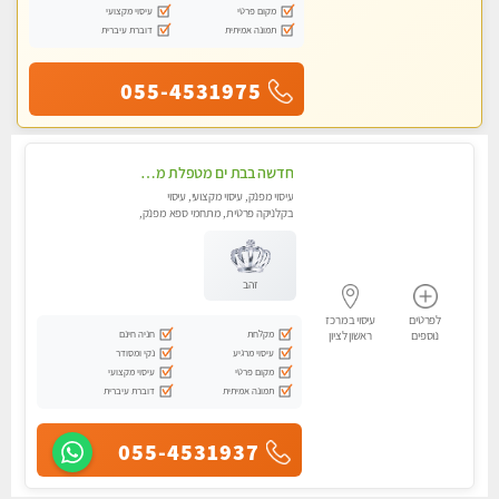
מקום פרטי
עיסוי מקצועי
תמונה אמיתית
דוברת עיברית
055-4531975
חדשה בבת ים מטפלת מקצוענית ידי זהב VIP-מומלץ לחלוטין! פרטי! ​​​​​​ Highly recommended
עיסוי מפנק, עיסוי מקצועי, עיסוי
בקלניקה פרטית, מתחמי ספא מפנק,
מכוני עיסוי מפנק, עיסוי טנטרה
זהב
לפרטים
עיסוי במרכז
מקלחת
חניה חינם
נוספים
ראשון לציון
עיסוי מרגיע
נקי ומסודר
מקום פרטי
עיסוי מקצועי
תמונה אמיתית
דוברת עיברית
055-4531937