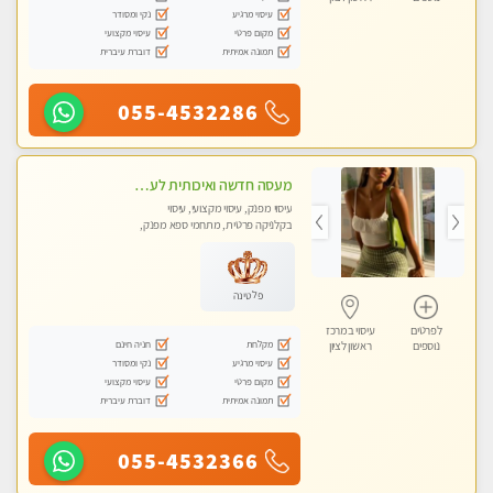
עיסוי מרגיע
נקי ומסודר
מקום פרטי
עיסוי מקצועי
תמונה אמיתית
דוברת עיברית
055-4532286
מעסה חדשה ואיכותית לעיסוי מרגיע ומפנק VIP-מומלץ לחלוטין! פרטי! ​​​​​​ Highly recommended
עיסוי מפנק, עיסוי מקצועי, עיסוי
בקלניקה פרטית, מתחמי ספא מפנק,
מכוני עיסוי מפנק, עיסוי טנטרה
פלטינה
לפרטים
עיסוי במרכז
מקלחת
חניה חינם
נוספים
ראשון לציון
עיסוי מרגיע
נקי ומסודר
מקום פרטי
עיסוי מקצועי
תמונה אמיתית
דוברת עיברית
055-4532366