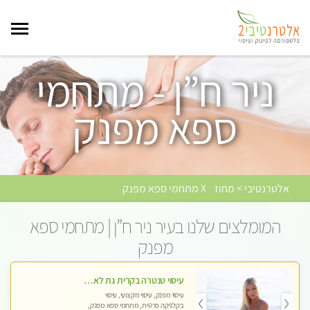
ניר ח”ן - מתחמי
ספא מפנק
אלטרנטיבי > מחוז
X מתחמי ספא מפנק
המומלצים שלנו בעיר ניר ח”ן | מתחמי ספא
מפנק
עיסוי טנטרה בקרית גת לא מה שחשבת הרבה יותר ממה שדמיינת פרטי!!! Highly recommended
עיסוי מפנק, עיסוי מקצועי, עיסוי
בקלניקה פרטית, מתחמי ספא מפנק,