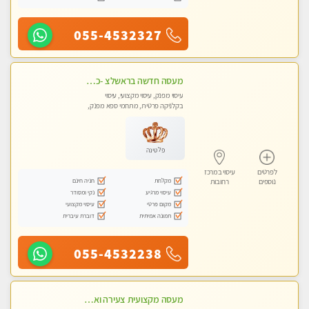
055-4532327
מעסה חדשה בראשלצ -כל סוגי העיסויים מעסה מקצועית ואיכותית פרטי!!!מומלץ לחלוטין!!
עיסוי מפנק, עיסוי מקצועי, עיסוי
בקלניקה פרטית, מתחמי ספא מפנק,
עיסוי טנטרה
פלטינה
לפרטים
עיסוי במרכז
מקלחת
חניה חינם
נוספים
רחובות
עיסוי מרגיע
נקי ומסודר
מקום פרטי
עיסוי מקצועי
תמונה אמיתית
דוברת עיברית
055-4532238
מעסה מקצועית צעירה ואיכותית פרטי!!! מ 10:00 בבוקר עד 18:00 בערב.