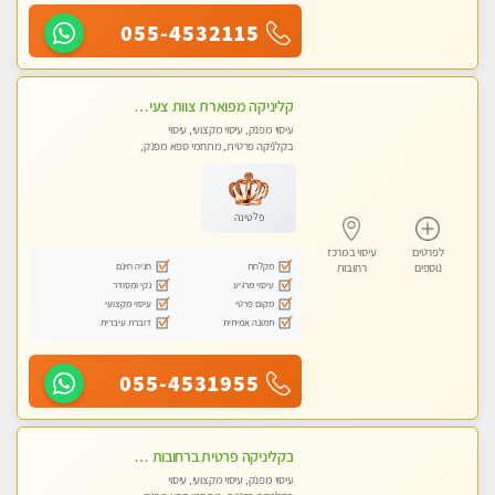
055-4532115
קליניקה מפוארת צוות צעיר ומקצועי לעיסוי VIP באווירה חמה ונעימה מומלץ ביותר! חוויה מפנקת מאוד ... ללא מין !!
עיסוי מפנק, עיסוי מקצועי, עיסוי
בקלניקה פרטית, מתחמי ספא מפנק,
עיסוי טנטרה
פלטינה
לפרטים
עיסוי במרכז
מקלחת
חניה חינם
נוספים
רחובות
עיסוי מרגיע
נקי ומסודר
מקום פרטי
עיסוי מקצועי
תמונה אמיתית
דוברת עיברית
055-4531955
בקליניקה פרטית ברחובות כל סוגי העיסויים מעסה מקצועית ואיכותית פרטי!!
עיסוי מפנק, עיסוי מקצועי, עיסוי