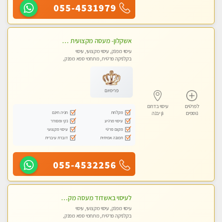
055-4531979
אשקלון- מעסה מקצועית חדשה ואיכותית לעיסוי מרגיע ומפנק VIP-מומלץ לחלוטין! פרטי! ​​​​​​ Highly recommended
עיסוי מפנק, עיסוי מקצועי, עיסוי
בקלניקה פרטית, מתחמי ספא מפנק,
מכוני עיסוי מפנק, עיסוי עד הבית, עיסוי
טנטרה
פרימיום
לפרטים
עיסוי בדרום
מקלחת
חניה חינם
נוספים
גן יבנה
עיסוי מרגיע
נקי ומסודר
מקום פרטי
עיסוי מקצועי
תמונה אמיתית
דוברת עיברית
055-4532256
לעיסוי באשדוד מעסה מקצועית צעירה ואיכותית פרטי!!!
עיסוי מפנק, עיסוי מקצועי, עיסוי
בקלניקה פרטית, מתחמי ספא מפנק,