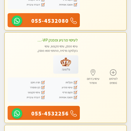
תמונה אמיתית
דוברת עיברית
055-4532080
לעיסוי מרגיע ומפנק VIP-מומלץ לחלוטין! פרטי! ​​​​​​ Highly recommended
עיסוי מפנק, עיסוי מקצועי, עיסוי
בקלניקה פרטית, מתחמי ספא מפנק,
מכוני עיסוי מפנק, עיסוי עד הבית, עיסוי
טנטרה
פלטינה
לפרטים
עיסוי בדרום
מקלחת
חניה חינם
נוספים
אשדוד
עיסוי מרגיע
נקי ומסודר
מקום פרטי
עיסוי מקצועי
תמונה אמיתית
דוברת עיברית
055-4532256