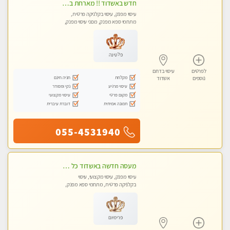
חדש באשדוד !! מארחת בדירתי באופן פרטי ודיסקרטי מקום יפה מסודר נקי ואווירה נעימה יחס טוב בבית חםללא מין !!
עיסוי מפנק, עיסוי בקלניקה פרטית,
מתחמי ספא מפנק, מכוני עיסוי מפנק,
עיסוי טנטרה, עיסוי לנשים בלבד
פלטינה
לפרטים
עיסוי בדרום
מקלחת
חניה חינם
נוספים
אשדוד
עיסוי מרגיע
נקי ומסודר
מקום פרטי
עיסוי מקצועי
תמונה אמיתית
דוברת עיברית
055-4531940
מעסה חדשה באשדוד כל סוגי העיסויים מעסה מקצועית ואיכותית פרטי!!!מומלץ לחלוטין!!
עיסוי מפנק, עיסוי מקצועי, עיסוי
בקלניקה פרטית, מתחמי ספא מפנק,
עיסוי טנטרה
פרימיום