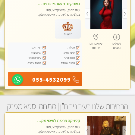
באופקים- מעסה איכותית לעיסוי מקצועי ומפנק לכל שרירי הגוף עיסוי רפואי, מרגיע, קלאסי- Highly recommended
עיסוי מפנק, עיסוי מקצועי, עיסוי
בקלניקה פרטית, מתחמי ספא מפנק,
עיסוי טנטרה
פלטינה
לפרטים
עיסוי בדרום
מקלחת
חניה חינם
נוספים
שדרות
עיסוי מרגיע
נקי ומסודר
מקום פרטי
עיסוי מקצועי
תמונה אמיתית
דוברת עיברית
055-4532099
הבחירות שלנו בעיר ניר ח”ן | מתחמי ספא מפנק
קליניקה פרטית לעיסוי מקצועי ואלטרנטיבי ברמה גבוהה VIP תתקשר ..... highly recommended..new in the city
עיסוי מפנק, עיסוי מקצועי, עיסוי
בקלניקה פרטית, מתחמי ספא מפנק,