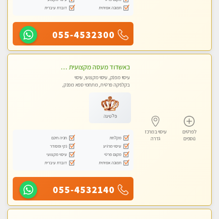
תמונה אמיתית
דוברת עיברית
055-4532300
באשדוד מעסה מקצועית חדשה ישראלית צעירה ואיכותית לעיסוי מרגיע ומפנק VIP-מומלץ לחלוטין! פרטי! ​​​​​​ Highly recommended
עיסוי מפנק, עיסוי מקצועי, עיסוי
בקלניקה פרטית, מתחמי ספא מפנק,
עיסוי טנטרה
פלטינה
לפרטים
עיסוי במרכז
מקלחת
חניה חינם
נוספים
גדרה
עיסוי מרגיע
נקי ומסודר
מקום פרטי
עיסוי מקצועי
תמונה אמיתית
דוברת עיברית
055-4532140