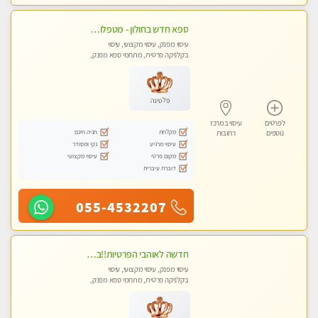
ספא חדש בחולון - מטפלות מקצועיות ברמה גבוהה מומלץ מאוד !!! . . highly recommended..new in the city -אין פרטים נוספים במקום -ללא מין !!
עיסוי מפנק, עיסוי מקצועי, עיסוי
בקלניקה פרטית, מתחמי ספא מפנק,
עיסוי טנטרה
פלטינה
לפרטים
עיסוי במרכז
מקלחת
חניה חינם
נוספים
רחובות
עיסוי מרגיע
נקי ומסודר
מקום פרטי
עיסוי מקצועי
דוברת עיברית
055-4532207
חדשה לאוהבי הפרטיות!!בראשון לציון! מעסה vip מפנקת בקליניקה פרטית לחלוטין!!! לבד! לרציניים בלבד! מומלץ!
עיסוי מפנק, עיסוי מקצועי, עיסוי
בקלניקה פרטית, מתחמי ספא מפנק,
עיסוי טנטרה