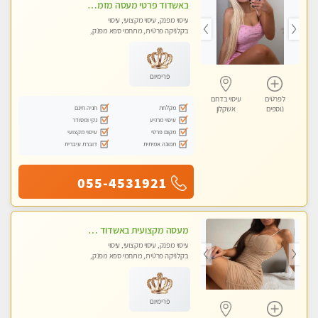
באשדוד פרטי מעסה מזמינה אותך לעיסוי מפנק ! פינוק מרגיע שרות vip מובטח. ללא מין !!
עיסוי מפנק, עיסוי מקצועי, עיסוי
בקלניקה פרטית, מתחמי ספא מפנק,
עיסוי טנטרה
פרימיום
לפרטים
עיסוי בדרום
מקלחת
חניה חינם
נוספים
אשקלון
עיסוי מרגיע
נקי ומסודר
מקום פרטי
עיסוי מקצועי
תמונה אמיתית
דוברת עיברית
055-4531921
מעסה מקצועית באשדוד חדשה צעירה ואיכותית לעיסוי מרגיע ומפנק VIP-מומלץ לחלוטין! פרטי! ​​​​​​ Highly recommended
עיסוי מפנק, עיסוי מקצועי, עיסוי
בקלניקה פרטית, מתחמי ספא מפנק,
עיסוי טנטרה
פרימיום