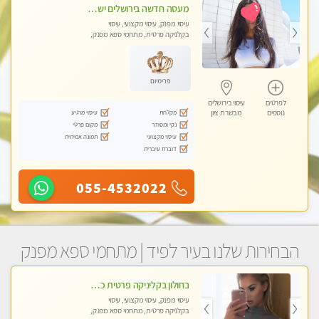
מעסה חדשה בירושלים ישראלית צעירה ואיכותית לעיסוי מרגיע ומפנק VIP-מומלץ לחלוטין! פרטי! ​​​​​​ Highly recommended
עיסוי מפנק, עיסוי מקצועי, עיסוי
בקלניקה פרטית, מתחמי ספא מפנק,
מכוני עיסוי מפנק, עיסוי טנטרה
פרימיום
לפרטים
עיסוי בירושלים
מקלחת
עיסוי מרגיע
נוספים
מבשרת ציון
נקי ומסודר
מקום פרטי
עיסוי מקצועי
תמונה אמיתית
דוברת עיברית
055-4532022
הבחירות שלנו בעיר לפיד | מתחמי ספא מפנק
בחולון בקליניקה פרטית כל סוגי העיסויים מעסה מקצועית ואיכותית פרטי!!
עיסוי מפנק, עיסוי מקצועי, עיסוי
בקלניקה פרטית, מתחמי ספא מפנק,