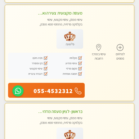
מעסה מקצועית צעירה ואיכותית פרטי!!! מ 10:00 בבוקר עד 18:00 בערב.
עיסוי מפנק, עיסוי מקצועי, עיסוי
בקלניקה פרטית, מתחמי ספא מפנק,
עיסוי טנטרה
פלטינה
לפרטים
עיסוי במרכז
מקלחת
חניה חינם
נוספים
רחובות
עיסוי מרגיע
נקי ומסודר
מקום פרטי
עיסוי מקצועי
תמונה אמיתית
דוברת עיברית
055-4532312
בראשון -לציון מעסה מדהימה ביותר בתל אביב ומומלץ לחלוטין! פרטי! ​​​​​​ Highly recommended
עיסוי מפנק, עיסוי מקצועי, עיסוי
בקלניקה פרטית, מתחמי ספא מפנק,
עיסוי טנטרה