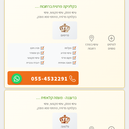
בקליניקה פרטית ברחובות כל סוגי העיסויים מעסה מקצועית ואיכותית פרטי!!
עיסוי מפנק, עיסוי מקצועי, עיסוי
בקלניקה פרטית, מתחמי ספא מפנק,
עיסוי טנטרה
פרימיום
לפרטים
עיסוי במרכז
מקלחת
חניה חינם
נוספים
רחובות
עיסוי מרגיע
נקי ומסודר
מקום פרטי
עיסוי מקצועי
תמונה אמיתית
דוברת עיברית
055-4532291
ברעננה - מעסה קלאסית מפנקת ומקצועית. highly recommended..new in the city
עיסוי מפנק, עיסוי מקצועי, עיסוי
בקלניקה פרטית, מתחמי ספא מפנק,
עיסוי טנטרה
פלטינה