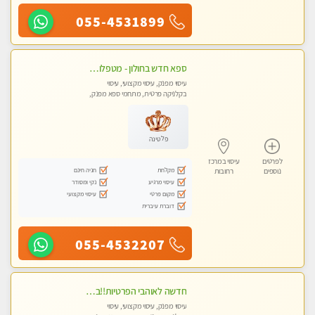
055-4531899
ספא חדש בחולון - מטפלות מקצועיות ברמה גבוהה מומלץ מאוד !!! . . highly recommended..new in the city -אין פרטים נוספים במקום -ללא מין !!
עיסוי מפנק, עיסוי מקצועי, עיסוי
בקלניקה פרטית, מתחמי ספא מפנק,
עיסוי טנטרה
פלטינה
לפרטים
עיסוי במרכז
מקלחת
חניה חינם
נוספים
רחובות
עיסוי מרגיע
נקי ומסודר
מקום פרטי
עיסוי מקצועי
דוברת עיברית
055-4532207
חדשה לאוהבי הפרטיות!!בראשון לציון! מעסה vip מפנקת בקליניקה פרטית לחלוטין!!! לבד! לרציניים בלבד! מומלץ!
עיסוי מפנק, עיסוי מקצועי, עיסוי