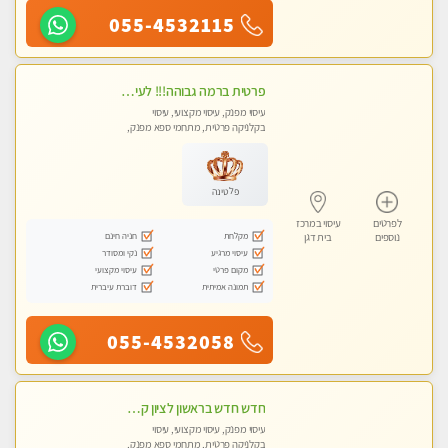
055-4532115
פרטית ברמה גבוהה!!! לעיסוי מפנק vip מומלץ לרציניים בלבד!!ללא מין
עיסוי מפנק, עיסוי מקצועי, עיסוי
בקלניקה פרטית, מתחמי ספא מפנק,
עיסוי טנטרה
פלטינה
לפרטים
עיסוי במרכז
מקלחת
חניה חינם
נוספים
בית דגן
עיסוי מרגיע
נקי ומסודר
מקום פרטי
עיסוי מקצועי
תמונה אמיתית
דוברת עיברית
055-4532058
חדש חדש בראשון לציון קליניקה פרטית לבריאות הגוף לעיסוי מקצועי ומפנק -שעות עבודה -10:00-23:00 ​​​​​​ Highly recommended
עיסוי מפנק, עיסוי מקצועי, עיסוי
בקלניקה פרטית, מתחמי ספא מפנק,