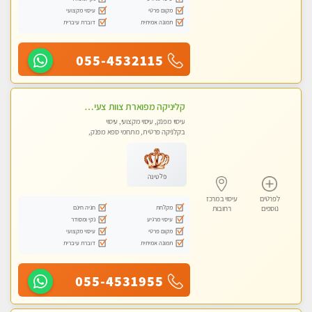
מקום פרטי
עיסוי מקצועי
תמונה אמיתית
דוברת עיברית
055-4532115
קליניקה מפוארת צוות צעיר ומקצועי לעיסוי VIP באווירה חמה ונעימה מומלץ ביותר! חוויה מפנקת מאוד ... ללא מין !!
עיסוי מפנק, עיסוי מקצועי, עיסוי
בקלניקה פרטית, מתחמי ספא מפנק,
עיסוי טנטרה
פלטינה
לפרטים
עיסוי במרכז
מקלחת
חניה חינם
נוספים
רחובות
עיסוי מרגיע
נקי ומסודר
מקום פרטי
עיסוי מקצועי
תמונה אמיתית
דוברת עיברית
055-4531955