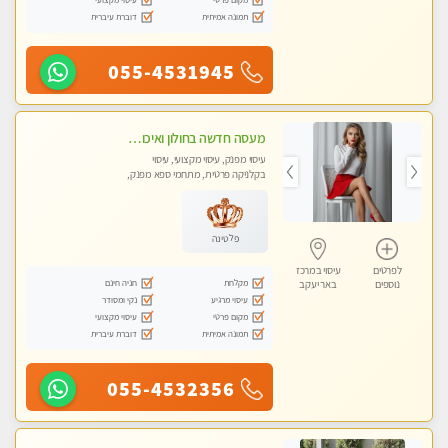
תמונה אמיתית
דוברת עיברית
055-4531945
מעסה חדשה בחולון ואיכותית לעיסוי מרגיע ומפנק VIP-מומלץ לחלוטין! פרטי! ​​​​​​
עיסוי מפנק, עיסוי מקצועי, עיסוי
בקלניקה פרטית, מתחמי ספא מפנק,
עיסוי טנטרה
פלטינה
לפרטים
עיסוי במרכז
מקלחת
חניה חינם
נוספים
באר יעקב
עיסוי מרגיע
נקי ומסודר
מקום פרטי
עיסוי מקצועי
תמונה אמיתית
דוברת עיברית
055-4532356