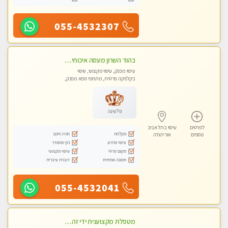
055-4532307
בהוד השרון מעסה איכותית מקצועית ומפנקת מאוד
עיסוי מפנק, עיסוי מקצועי, עיסוי
בקלניקה פרטית, מתחמי ספא מפנק,
מכוני עיסוי מפנק, עיסוי טנטרה
פלטינה
לפרטים
עיסוי בתל אביב
מקלחת
חניה חינם
נוספים
אור יהודה
עיסוי מרגיע
נקי ומסודר
מקום פרטי
עיסוי מקצועי
תמונה אמיתית
דוברת עיברית
055-4532041
מטפלת מקצוענית ידי זהב VIP-מומלץ לחלוטין! פרטי! ​​​​​​ Highly recommended