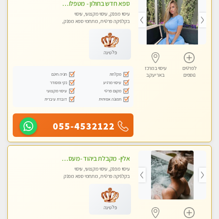
ספא חדש בחולון - מטפלות מקצועיות ברמה גבוהה מומלץ מאוד !!! . . highly recommended..new in the city -אין פרטים נוספים במקום -ללא מין !!ממתינה לך שתגיע
עיסוי מפנק, עיסוי מקצועי, עיסוי
בקלניקה פרטית, מתחמי ספא מפנק,
עיסוי טנטרה
פלטינה
לפרטים
עיסוי במרכז
מקלחת
חניה חינם
נוספים
באר יעקב
עיסוי מרגיע
נקי ומסודר
מקום פרטי
עיסוי מקצועי
תמונה אמיתית
דוברת עיברית
055-4532122
אלין- מקבלת ביהוד -מעסה פרטית ואיכותית לבד ביהוד . עיסוי מפנק אצלי ביהוד
עיסוי מפנק, עיסוי מקצועי, עיסוי
בקלניקה פרטית, מתחמי ספא מפנק
פלטינה