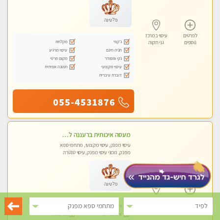
פלטינה
לפרטים
עיסוי במרכז
ג'קוזי
מקלחת
נוספים
גני תקוה
חניה חינם
עיסוי מרגיע
נקי ומסודר
מקום פרטי
עיסוי מקצועי
תמונה אמיתית
דוברת עיברית
055-4531876
מעסה איכותית ברעננה למאסז מקצועי ומפנק לכל שרירי הגוף
עיסוי מפנק, עיסוי מקצועי, מתחמי ספא
מפנק, מכוני עיסוי מפנק, עיסוי טנטרה
פלטינה
לפרטים
עיסוי במרכז
לפיד
מתחמי ספא מפנק
מקלחת
חניה חינם
נוספים
גני תקוה
עיסוי מרגיע
נקי ומסודר