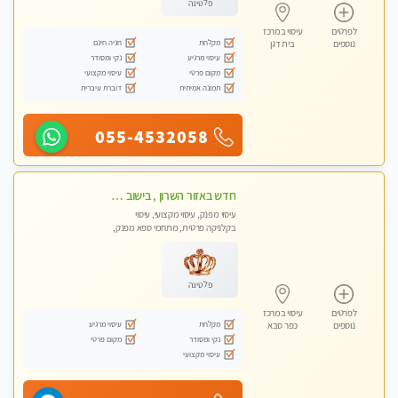
פלטינה
לפרטים
עיסוי במרכז
מקלחת
חניה חינם
נוספים
בית דגן
עיסוי מרגיע
נקי ומסודר
מקום פרטי
עיסוי מקצועי
תמונה אמיתית
דוברת עיברית
055-4532058
חדש באזור השרון , בישוב ניצני עוז ! נבחרת מטפלות ומטפלים -טלגרם @e_itan
עיסוי מפנק, עיסוי מקצועי, עיסוי
בקלניקה פרטית, מתחמי ספא מפנק,
מכוני עיסוי מפנק, עיסוי טנטרה
פלטינה
לפרטים
עיסוי במרכז
מקלחת
עיסוי מרגיע
נוספים
כפר סבא
נקי ומסודר
מקום פרטי
עיסוי מקצועי