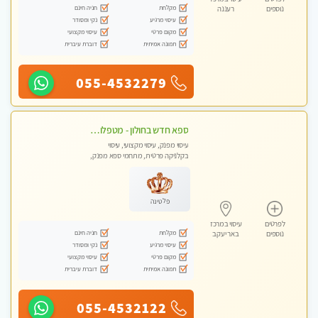
מקלחת
חניה חינם
נוספים
רעננה
עיסוי מרגיע
נקי ומסודר
מקום פרטי
עיסוי מקצועי
תמונה אמיתית
דוברת עיברית
055-4532279
ספא חדש בחולון - מטפלות מקצועיות ברמה גבוהה מומלץ מאוד !!! . . highly recommended..new in the city -אין פרטים נוספים במקום -ללא מין !!ממתינה לך שתגיע
עיסוי מפנק, עיסוי מקצועי, עיסוי
בקלניקה פרטית, מתחמי ספא מפנק,
עיסוי טנטרה
פלטינה
לפרטים
עיסוי במרכז
מקלחת
חניה חינם
נוספים
באר יעקב
עיסוי מרגיע
נקי ומסודר
מקום פרטי
עיסוי מקצועי
תמונה אמיתית
דוברת עיברית
055-4532122