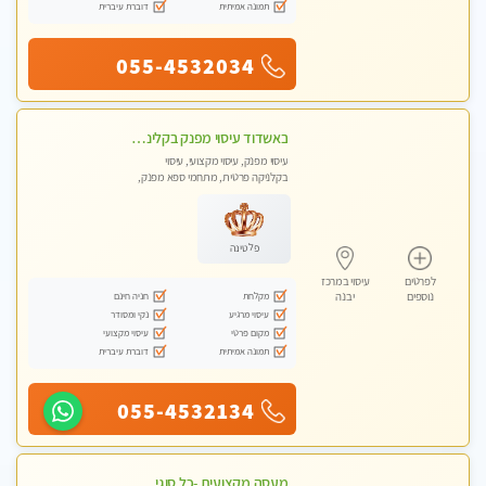
תמונה אמיתית
דוברת עיברית
055-4532034
באשדוד עיסוי מפנק בקליניקה פרטית שירות vip לרציניים בלבד! מומלץ!!
עיסוי מפנק, עיסוי מקצועי, עיסוי
בקלניקה פרטית, מתחמי ספא מפנק,
עיסוי טנטרה
פלטינה
לפרטים
עיסוי במרכז
מקלחת
חניה חינם
נוספים
יבנה
עיסוי מרגיע
נקי ומסודר
מקום פרטי
עיסוי מקצועי
תמונה אמיתית
דוברת עיברית
055-4532134
מעסה מקצועית -כל סוגי העיסויים מעסה מקצועית ואיכותית פרטי!!! ללא מין ! פרטים בווצאפ- WhatsApp