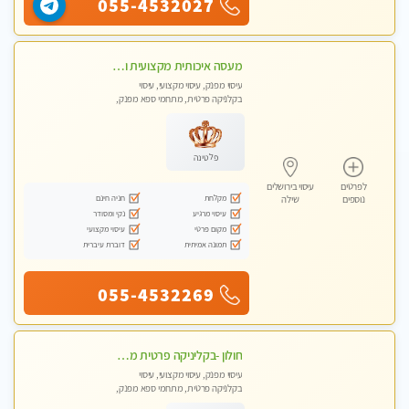
055-4532027
מעסה איכותית מקצועית ומפנקת
עיסוי מפנק, עיסוי מקצועי, עיסוי
בקלניקה פרטית, מתחמי ספא מפנק,
עיסוי טנטרה
פלטינה
לפרטים
עיסוי בירושלים
מקלחת
חניה חינם
נוספים
שילה
עיסוי מרגיע
נקי ומסודר
מקום פרטי
עיסוי מקצועי
תמונה אמיתית
דוברת עיברית
055-4532269
חולון -בקליניקה פרטית מפגש טיפולי !!! מקצועי בלבד - professional therapist ללא מין !!
עיסוי מפנק, עיסוי מקצועי, עיסוי
בקלניקה פרטית, מתחמי ספא מפנק,
עיסוי טנטרה