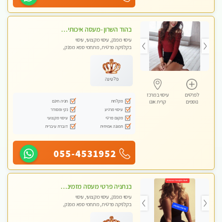
בהוד השרון -מעסה איכותית למאסז מקצועי ומפנק לכל שרירי הגוף
עיסוי מפנק, עיסוי מקצועי, עיסוי
בקלניקה פרטית, מתחמי ספא מפנק,
מכוני עיסוי מפנק, עיסוי טנטרה
פלטינה
לפרטים
עיסוי במרכז
מקלחת
חניה חינם
נוספים
קרית אונו
עיסוי מרגיע
נקי ומסודר
מקום פרטי
עיסוי מקצועי
תמונה אמיתית
דוברת עיברית
055-4531952
בנתניה פרטי מעסה מזמינה אותך למפגש אחד על אחד בלי שותפות! פינוק מרגיע vip
עיסוי מפנק, עיסוי מקצועי, עיסוי
בקלניקה פרטית, מתחמי ספא מפנק,
עיסוי עד הבית