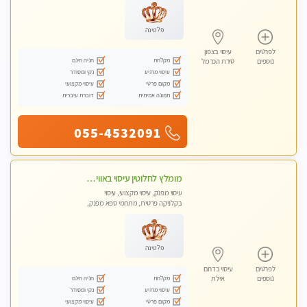
פלטינה
לפרטים
עיסוי בצפון
מקלחת
חניה חינם
נוספים
טירת הכרמל
עיסוי מרגיע
נקי ומסודר
מקום פרטי
עיסוי מקצועי
תמונה אמיתית
דוברת עיברית
055-4532091
מומלץ לחלוטין עיסוי באווירה מקסימה מעסה עם ידיי זהב חוויה בלתי נשכחת ללא מין Massage- Absolutely recommended no sex
עיסוי מפנק, עיסוי מקצועי, עיסוי
בקלניקה פרטית, מתחמי ספא מפנק,
עיסוי טנטרה
פלטינה
לפרטים
עיסוי בדרום
מקלחת
חניה חינם
נוספים
אילת
עיסוי מרגיע
נקי ומסודר
מקום פרטי
עיסוי מקצועי