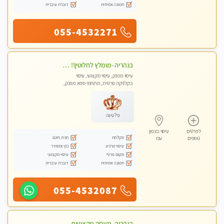
תמונה אמיתית
דוברת עיברית
055-4532271
בנהריה -מומלץ לחלוטין!! מעסה יפה איכותית מקצועית ומפנקת מאוד פרטי מומלץ בחום
עיסוי מפנק, עיסוי מקצועי, עיסוי
בקלניקה פרטית, מתחמי ספא מפנק,
מכוני עיסוי מפנק, עיסוי טנטרה
פלטינה
לפרטים
עיסוי בצפון
מקלחת
חניה חינם
נוספים
עכו
עיסוי מרגיע
נקי ומסודר
מקום פרטי
עיסוי מקצועי
תמונה אמיתית
דוברת עיברית
055-4532087
בנהריה -מעסה מקצועית צעירה ואיכותית לעיסוי מרגיע ומפנק VIP-מומלץ לחלוטין! פרטי! ​​​​​​ Highly recommended