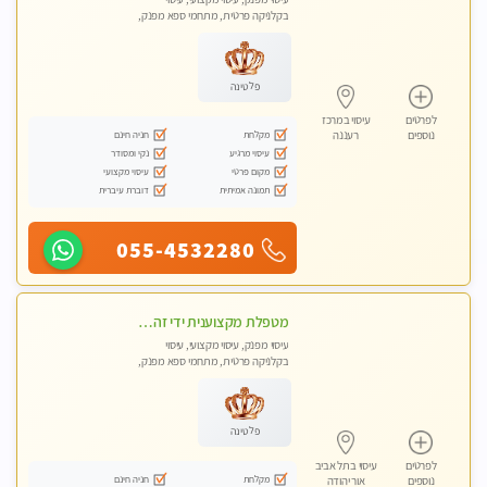
בקלניקה פרטית, מתחמי ספא מפנק,
עיסוי טנטרה
פלטינה
לפרטים
עיסוי במרכז
מקלחת
חניה חינם
נוספים
רעננה
עיסוי מרגיע
נקי ומסודר
מקום פרטי
עיסוי מקצועי
תמונה אמיתית
דוברת עיברית
055-4532280
מטפלת מקצוענית ידי זהב VIP-מומלץ לחלוטין! פרטי! ​​​​​​ Highly recommended
עיסוי מפנק, עיסוי מקצועי, עיסוי
בקלניקה פרטית, מתחמי ספא מפנק,
עיסוי טנטרה
פלטינה
לפרטים
עיסוי בתל אביב
מקלחת
חניה חינם
נוספים
אור יהודה