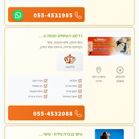
055-4531985
כל סוגי העיסויים מעסה מקצועית ואיכותית פרטי! -Selena Spa and Massage
עיסוי מפנק, עיסוי מקצועי, עיסוי
בקלניקה פרטית, מתחמי ספא מפנק,
מכוני עיסוי מפנק
פלטינה
לפרטים
עיסוי בדרום
מקלחת
חניה חינם
נוספים
אילת
עיסוי מרגיע
נקי ומסודר
מקום פרטי
עיסוי מקצועי
תמונה אמיתית
דוברת עיברית
055-4532088
עיסוי בנצרת עילית - עיסוי מפנק ומקצועי ומרגיע ושקט במקום מדהים עיסוי מושקע מאוד