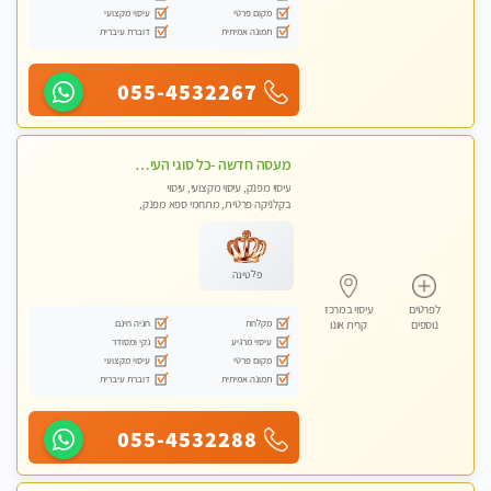
מקום פרטי
עיסוי מקצועי
תמונה אמיתית
דוברת עיברית
055-4532267
מעסה חדשה -כל סוגי העיסויים מעסה מקצועית ואיכותית פרטי!!!מומלץ לחלוטין!!
עיסוי מפנק, עיסוי מקצועי, עיסוי
בקלניקה פרטית, מתחמי ספא מפנק,
עיסוי טנטרה
פלטינה
לפרטים
עיסוי במרכז
מקלחת
חניה חינם
נוספים
קרית אונו
עיסוי מרגיע
נקי ומסודר
מקום פרטי
עיסוי מקצועי
תמונה אמיתית
דוברת עיברית
055-4532288