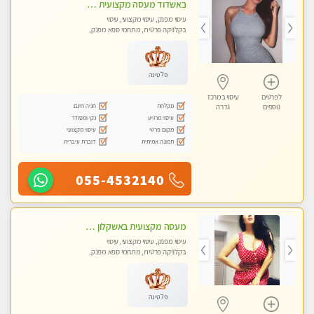
באשדוד מעסה מקצועית חדשה ישראלית צעירה ואיכותית לעיסוי מרגיע ומפנק VIP-מומלץ לחלוטין! פרטי! ​​​​​​ Highly recommended
עיסוי מפנק, עיסוי מקצועי, עיסוי
בקלניקה פרטית, מתחמי ספא מפנק,
עיסוי טנטרה
פלטינה
לפרטים
עיסוי במרכז
מקלחת
חניה חינם
נוספים
גדרה
עיסוי מרגיע
נקי ומסודר
מקום פרטי
עיסוי מקצועי
תמונה אמיתית
דוברת עיברית
055-4532140
מעסה מקצועית באשקלון מסאז' מפנק ומשחרר ומרגיע באווירה נעימה ושקטה
עיסוי מפנק, עיסוי מקצועי, עיסוי
בקלניקה פרטית, מתחמי ספא מפנק,
עיסוי טנטרה
פלטינה