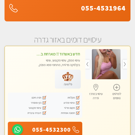
055-4531964
עיסויים דומים באזור גדרה
חדש באשדוד !! מארחת בדירתי באופן פרטי ודיסקרטי מקום יפה מסודר נקי ואווירה נעימה יחס טוב בבית חםללא מין !!
עיסוי מפנק, עיסוי מקצועי, עיסוי
בקלניקה פרטית, מתחמי ספא מפנק,
עיסוי טנטרה
פלטינה
לפרטים
עיסוי במרכז
מקלחת
חניה חינם
נוספים
גדרה
עיסוי מרגיע
נקי ומסודר
מקום פרטי
עיסוי מקצועי
תמונה אמיתית
דוברת עיברית
055-4532300