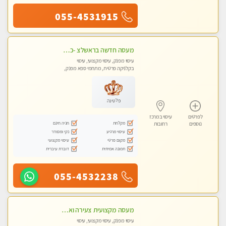
055-4531915
מעסה חדשה בראשלצ -כל סוגי העיסויים מעסה מקצועית ואיכותית פרטי!!!מומלץ לחלוטין!!
עיסוי מפנק, עיסוי מקצועי, עיסוי
בקלניקה פרטית, מתחמי ספא מפנק,
עיסוי טנטרה
פלטינה
לפרטים
עיסוי במרכז
מקלחת
חניה חינם
נוספים
רחובות
עיסוי מרגיע
נקי ומסודר
מקום פרטי
עיסוי מקצועי
תמונה אמיתית
דוברת עיברית
055-4532238
מעסה מקצועית צעירה ואיכותית פרטי!!! מ 10:00 בבוקר עד 18:00 בערב.
עיסוי מפנק, עיסוי מקצועי, עיסוי