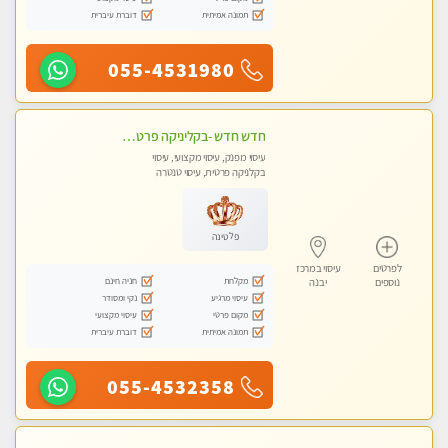
תמונה אמיתית
דוברת עיברית
055-4531980
חדש חדש -בקליניקה פרטית שירות vip לרציניים בלבד! מומלץ!!-ללא מין !!
עיסוי מפנק, עיסוי מקצועי, עיסוי
בקלניקה פרטית, עיסוי טנטרה
פלטינה
לפרטים
עיסוי במרכז
מקלחת
חניה חינם
נוספים
יבנה
עיסוי מרגיע
נקי ומסודר
מקום פרטי
עיסוי מקצועי
תמונה אמיתית
דוברת עיברית
055-4532358