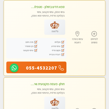
ספא חדש בחולון - מטפלות מקצועיות ברמה גבוהה מומלץ מאוד !!! . . highly recommended..new in the city -אין פרטים נוספים במקום -ללא מין !!
עיסוי מפנק, עיסוי מקצועי, עיסוי
בקלניקה פרטית, מתחמי ספא מפנק,
עיסוי טנטרה
פלטינה
לפרטים
עיסוי במרכז
מקלחת
חניה חינם
נוספים
רחובות
עיסוי מרגיע
נקי ומסודר
מקום פרטי
עיסוי מקצועי
דוברת עיברית
055-4532207
חולון- מעסה מקצועית ואיכותי
עיסוי מפנק, עיסוי מקצועי, עיסוי
בקלניקה פרטית, מתחמי ספא מפנק,
עיסוי טנטרה
פלטינה