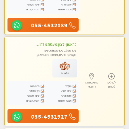
מקום פרטי
עיסוי מקצועי
תמונה אמיתית
דוברת עיברית
055-4532189
בראשון -לציון מעסה מדהימה ביותר בתל אביב ומומלץ לחלוטין! פרטי! ​​​​​​ Highly recommended
עיסוי מפנק, עיסוי מקצועי, עיסוי
בקלניקה פרטית, מתחמי ספא מפנק,
עיסוי טנטרה
פלטינה
לפרטים
עיסוי במרכז
מקלחת
חניה חינם
נוספים
רחובות
עיסוי מרגיע
נקי ומסודר
מקום פרטי
עיסוי מקצועי
תמונה אמיתית
דוברת עיברית
055-4531927