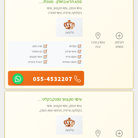
ספא חדש בחולון - מטפלות מקצועיות ברמה גבוהה מומלץ מאוד !!! . . highly recommended..new in the city -אין פרטים נוספים במקום -ללא מין !!
עיסוי מפנק, עיסוי מקצועי, עיסוי
בקלניקה פרטית, עיסוי טנטרה
פלטינה
לפרטים
עיסוי במרכז
מקלחת
חניה חינם
נוספים
יבנה
עיסוי מרגיע
נקי ומסודר
מקום פרטי
עיסוי מקצועי
תמונה אמיתית
דוברת עיברית
055-4532207
עיסוי מקצועי מפנק בקליניקה פרטית שירות vip לרציניים בלבד! מומלץ!! ללא מין
עיסוי מפנק, עיסוי מקצועי, עיסוי
בקלניקה פרטית, מתחמי ספא מפנק,
עיסוי טנטרה
פלטינה