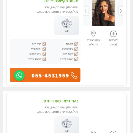
מעסה מקצועית ואיכותית פרטי!! אירוח ברמה אחרת ...כולל שתיה חמה/קרה + בקבוק מים
עיסוי מפנק, עיסוי מקצועי, עיסוי
בקלניקה פרטית, מתחמי ספא מפנק,
מכוני עיסוי מפנק, עיסוי טנטרה
זהב
לפרטים
עיסוי במרכז
מקלחת
חניה חינם
נוספים
הרצליה
עיסוי מרגיע
נקי ומסודר
מקום פרטי
עיסוי מקצועי
תמונה אמיתית
דוברת עיברית
055-4531959
בהוד השרון מעסה חדשה ואיכותית לעיסוי מרגיע ומפנק VIP-מומלץ לחלוטין! פרטי! ​​​​​​ Highly recommended
עיסוי מפנק, עיסוי מקצועי, עיסוי
בקלניקה פרטית, מתחמי ספא מפנק,
עיסוי טנטרה
זהב