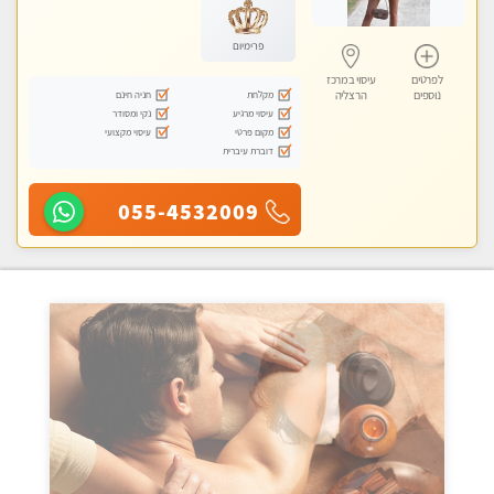
פרימיום
לפרטים
עיסוי במרכז
מקלחת
חניה חינם
נוספים
הרצליה
עיסוי מרגיע
נקי ומסודר
מקום פרטי
עיסוי מקצועי
דוברת עיברית
055-4532009