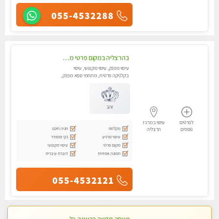
055-4532288
בהרצליה במקום פרטי מסאז' איכותי ביותר ומפנק - לרציניים בלבד,עיסוי מרגיע מאוד.
עיסוי מפנק, עיסוי מקצועי, עיסוי
בקלניקה פרטית, מתחמי ספא מפנק,
מכוני עיסוי מפנק, עיסוי טנטרה
זהב
לפרטים
עיסוי במרכז
מקלחת
חניה חינם
נוספים
הרצליה
עיסוי מרגיע
נקי ומסודר
מקום פרטי
עיסוי מקצועי
תמונה אמיתית
דוברת עיברית
055-4532121