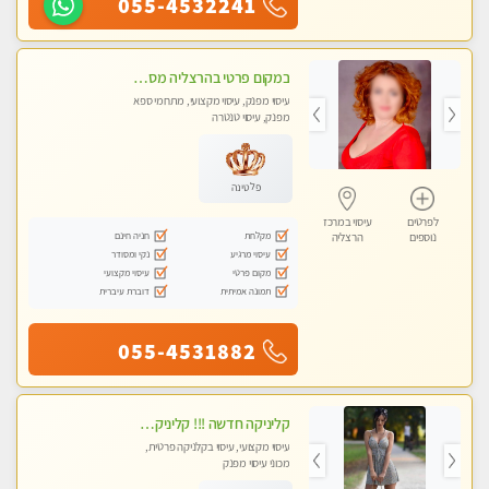
055-4532241
במקום פרטי בהרצליה מסאז' איכותי ביותר ומפנק - לרציניים בלבד עיסוי מרגיע מאוד
עיסוי מפנק, עיסוי מקצועי, מתחמי ספא
מפנק, עיסוי טנטרה
פלטינה
לפרטים
עיסוי במרכז
מקלחת
חניה חינם
נוספים
הרצליה
עיסוי מרגיע
נקי ומסודר
מקום פרטי
עיסוי מקצועי
תמונה אמיתית
דוברת עיברית
055-4531882
קליניקה חדשה !!! קליניקה פרטית ואיכותית במיוחד בהרצליה
עיסוי מקצועי, עיסוי בקלניקה פרטית,
מכוני עיסוי מפנק