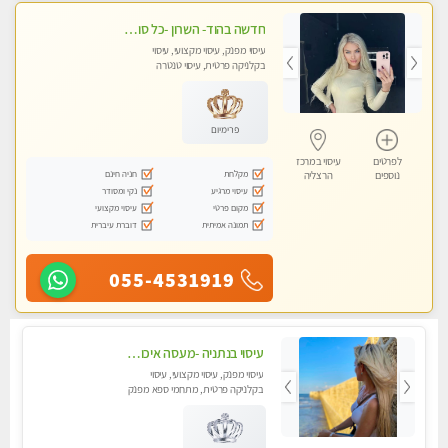
חדשה בהוד- השרון -כל סוגי העיסויים מעסה מקצועית ואיכותית פרטי!!!מומלץ לחלוטין!! אירוח ברמה אחרת ...
עיסוי מפנק, עיסוי מקצועי, עיסוי
בקלניקה פרטית, עיסוי טנטרה
פרימיום
לפרטים
עיסוי במרכז
מקלחת
חניה חינם
נוספים
הרצליה
עיסוי מרגיע
נקי ומסודר
מקום פרטי
עיסוי מקצועי
תמונה אמיתית
דוברת עיברית
055-4531919
עיסוי בנתניה -מעסה איכותית מקצועית ומפנקת
עיסוי מפנק, עיסוי מקצועי, עיסוי
בקלניקה פרטית, מתחמי ספא מפנק