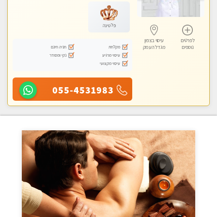
פלטינה
לפרטים
עיסוי בצפון
מקלחת
חניה חינם
נוספים
מגדל העמק
עיסוי מרגיע
נקי ומסודר
עיסוי מקצועי
055-4531983