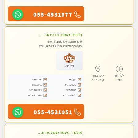
055-4531877
בחיפה -מעסה מדהימה - כל סוגי העיסויים מעסה מקצועית ואיכותית פרטי!!!
עיסוי מפנק, עיסוי מקצועי, עיסוי
בקלניקה פרטית, עיסוי עד הבית, עיסוי
טנטרה
פלטינה
לפרטים
עיסוי בצפון
מקלחת
חניה חינם
נוספים
קרית אתא
עיסוי מרגיע
נקי ומסודר
מקום פרטי
עיסוי מקצועי
תמונה אמיתית
דוברת עיברית
055-4531951
אולגה - מעסה מושלמת חדשה בעיר ! בחיפה- טל 052-5738058