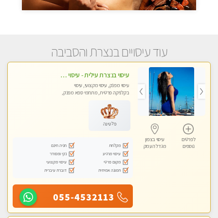
עוד עיסויים בנצרת והסביבה
עיסוי בנצרת עילית - עיסוי מפנק ומקצועי ומרגיע ושקט במקום מדהים עיסוי מושקע מאוד
עיסוי מפנק, עיסוי מקצועי, עיסוי
בקלניקה פרטית, מתחמי ספא מפנק,
עיסוי טנטרה
פלטינה
לפרטים
עיסוי בצפון
מקלחת
חניה חינם
נוספים
מגדל העמק
עיסוי מרגיע
נקי ומסודר
מקום פרטי
עיסוי מקצועי
תמונה אמיתית
דוברת עיברית
055-4532113