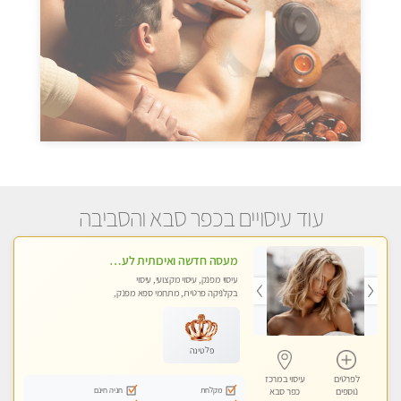
עוד עיסויים בכפר סבא והסביבה
מעסה חדשה ואיכותית לעיסוי מרגיע ומפנק VIP-מומלץ לחלוטין! פרטי! -ללא מין !!
עיסוי מפנק, עיסוי מקצועי, עיסוי
בקלניקה פרטית, מתחמי ספא מפנק,
עיסוי טנטרה
פלטינה
לפרטים
עיסוי במרכז
מקלחת
חניה חינם
נוספים
כפר סבא