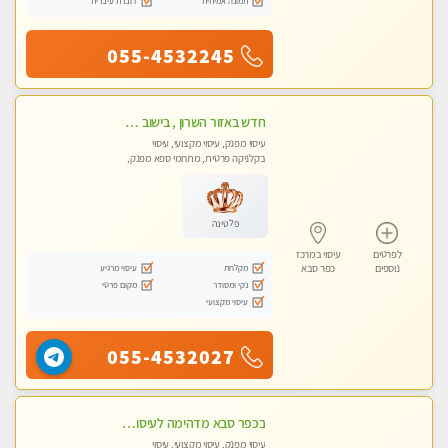
תמונה אמיתית
דוברת עיברית
055-4532245
חדש באזור השרון , בישוב ניצני עוז ! נבחרת מטפלות ומטפלים -טלגרם @e_itan
עיסוי מפנק, עיסוי מקצועי, עיסוי
בקלניקה פרטית, מתחמי ספא מפנק,
מכוני עיסוי מפנק, עיסוי טנטרה
פלטינה
לפרטים
עיסוי במרכז
מקלחת
עיסוי מרגיע
נוספים
כפר סבא
נקי ומסודר
מקום פרטי
עיסוי מקצועי
055-4532027
בכפר סבא מדהימה לעיסוי איכותי במקום מהמם!
עיסוי מפנק, עיסוי מקצועי, עיסוי