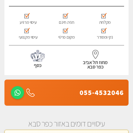
מקלחת
חניה חינם
עיסוי מרגיע
נקי ומסודר
מקום פרטי
עיסוי מקצועי
מחוז תל אביב
כסף
כפר סבא
055-4532046
עיסויים דומים באזור כפר סבא