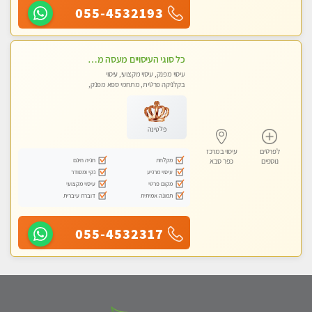
055-4532193
כל סוגי העיסויים מעסה מקצועית ואיכותית פרטי!!!
עיסוי מפנק, עיסוי מקצועי, עיסוי
בקלניקה פרטית, מתחמי ספא מפנק,
עיסוי טנטרה
פלטינה
לפרטים
עיסוי במרכז
מקלחת
חניה חינם
נוספים
כפר סבא
עיסוי מרגיע
נקי ומסודר
מקום פרטי
עיסוי מקצועי
תמונה אמיתית
דוברת עיברית
055-4532317