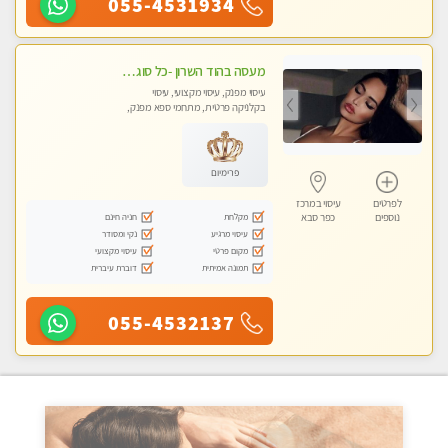
055-4531934
מעסה בהוד השרון -כל סוגי העיסויים מעסה מקצועית ואיכותית פרטי!!!מומלץ לחלוטין!!
עיסוי מפנק, עיסוי מקצועי, עיסוי
בקלניקה פרטית, מתחמי ספא מפנק,
עיסוי טנטרה
פרימיום
לפרטים
עיסוי במרכז
מקלחת
חניה חינם
נוספים
כפר סבא
עיסוי מרגיע
נקי ומסודר
מקום פרטי
עיסוי מקצועי
תמונה אמיתית
דוברת עיברית
055-4532137