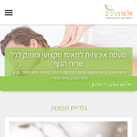
מעסה איכותית למאסז מקצועי ומפנק לכל
שרירי הגוף
עיסוי מפנק ,עיסוי מקצועי ,עיסוי בקלניקה פרטית ,מתחמי ספא מפנק ,מכוני
עיסוי מפנק ,עיסוי טנטרה
אלטרנטיבי > חולון
גלריית תמונות