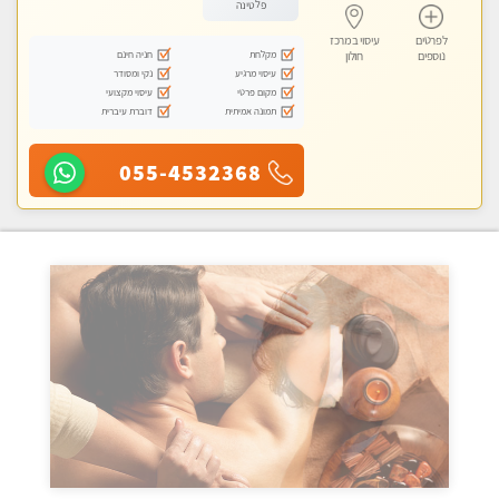
פלטינה
לפרטים
עיסוי במרכז
מקלחת
חניה חינם
נוספים
חולון
עיסוי מרגיע
נקי ומסודר
מקום פרטי
עיסוי מקצועי
תמונה אמיתית
דוברת עיברית
055-4532368