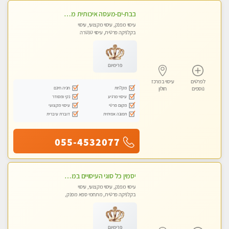
בבת-ים-מעסה איכותית מפנקת ומקצועית מאוד בבת ים
עיסוי מפנק, עיסוי מקצועי, עיסוי
בקלניקה פרטית, עיסוי טנטרה
פרימיום
לפרטים
עיסוי במרכז
מקלחת
חניה חינם
נוספים
חולון
עיסוי מרגיע
נקי ומסודר
מקום פרטי
עיסוי מקצועי
תמונה אמיתית
דוברת עיברית
055-4532077
יסמין כל סוגי העיסויים במקום הכי מושלם בעיר בת ים . highly recommended..new in the city
עיסוי מפנק, עיסוי מקצועי, עיסוי
בקלניקה פרטית, מתחמי ספא מפנק,
מכוני עיסוי מפנק, עיסוי טנטרה
פרימיום