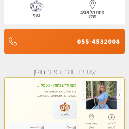
מחוז תל אביב
כסף
חולון
055-4532008
עיסויים דומים באזור חולון
ספא חדש בחולון - מטפלות מקצועיות ברמה גבוהה מומלץ מאוד !!! . . highly recommended..new in the city -אין פרטים נוספים במקום -ללא מין !!ממתינה לך שתגיע
עיסוי מפנק, עיסוי מקצועי, עיסוי
בקלניקה פרטית, מתחמי ספא מפנק,
עיסוי טנטרה
פלטינה
לפרטים
עיסוי במרכז
מקלחת
חניה חינם
נוספים
חולון