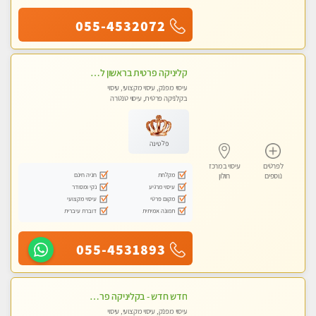
055-4532072
קליניקה פרטית בראשון לציון לעיסוי מקצועי חדש ומיוחד !!טל - 053-8232997
עיסוי מפנק, עיסוי מקצועי, עיסוי
בקלניקה פרטית, עיסוי טנטרה
פלטינה
לפרטים
עיסוי במרכז
מקלחת
חניה חינם
נוספים
חולון
עיסוי מרגיע
נקי ומסודר
מקום פרטי
עיסוי מקצועי
תמונה אמיתית
דוברת עיברית
055-4531893
חדש חדש - בקליניקה פרטית בבת ים עיסוי לחידוש אנרגיות עיסוי חלומי מומלץ מאוד !
עיסוי מפנק, עיסוי מקצועי, עיסוי