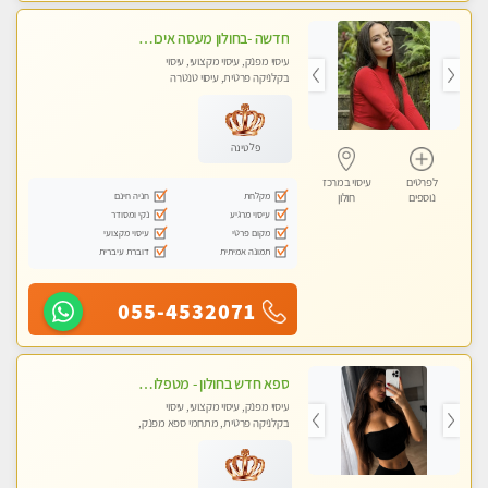
חדשה -בחולון מעסה איכותית מפנקת ומקצועית לעיסוי חלומי ..... ללא מין
עיסוי מפנק, עיסוי מקצועי, עיסוי
בקלניקה פרטית, עיסוי טנטרה
פלטינה
לפרטים
עיסוי במרכז
מקלחת
חניה חינם
נוספים
חולון
עיסוי מרגיע
נקי ומסודר
מקום פרטי
עיסוי מקצועי
תמונה אמיתית
דוברת עיברית
055-4532071
ספא חדש בחולון - מטפלות מקצועיות ברמה גבוהה מומלץ מאוד !!! . . highly recommended..new in the city -אין פרטים נוספים במקום -ללא מין !!
עיסוי מפנק, עיסוי מקצועי, עיסוי
בקלניקה פרטית, מתחמי ספא מפנק,
עיסוי טנטרה