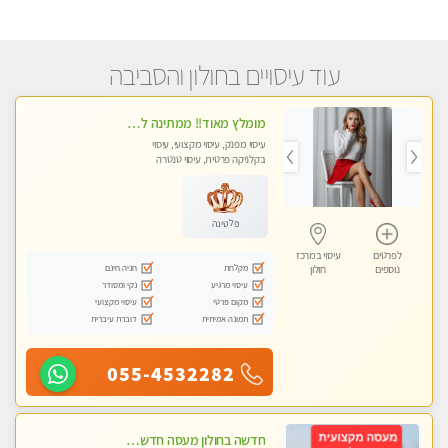
עוד עיסויים בחולון והסביבה
מומלץ מאוד!! ממתינה לך שתגיע מעסה פרטית בוא ותבין מזה עיסוי מפנק … ❤️
עיסוי מפנק, עיסוי מקצועי, עיסוי
בקלניקה פרטית, עיסוי טנטרה
פלטינה
לפרטים
עיסוי במרכז
מקלחת
חניה חינם
נוספים
חולון
עיסוי מרגיע
נקי ומסודר
מקום פרטי
עיסוי מקצועי
תמונה אמיתית
דוברת עיברית
055-4532282
חדשה בחולון מעסה חדשה בחולון איכותית למאסז Iמקצועי ומפנק לכל שרירי הגוף עיסוי מכל הלב