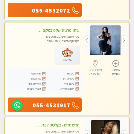
055-4532072
עיסוי מרגיע ושקט במקום מדהים עיסוי מושקע מאוד בראשון -לציון ללא מין !! פתוח גם בשבת 10:00-23:00
עיסוי מפנק, עיסוי מקצועי, עיסוי
בקלניקה פרטית, עיסוי טנטרה
פלטינה
לפרטים
עיסוי במרכז
מקלחת
חניה חינם
נוספים
נס ציונה
עיסוי מרגיע
נקי ומסודר
מקום פרטי
עיסוי מקצועי
תמונה אמיתית
דוברת עיברית
055-4531917
חדש חדש - בקליניקה פרטית בחולון עיסוי לחידוש אנרגיות עיסוי חלומי מומלץ מאוד-ללא מין! highly recommended new in the city
עיסוי מפנק, עיסוי מקצועי, עיסוי