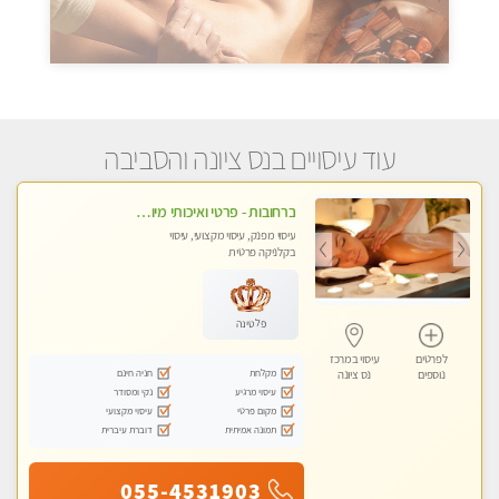
עוד עיסויים בנס ציונה והסביבה
ברחובות - פרטי ואיכותי מיוחד קלאסי עיסוי לאורך כל הגוף!
עיסוי מפנק, עיסוי מקצועי, עיסוי
בקלניקה פרטית
פלטינה
לפרטים
עיסוי במרכז
מקלחת
חניה חינם
נוספים
נס ציונה
עיסוי מרגיע
נקי ומסודר
מקום פרטי
עיסוי מקצועי
תמונה אמיתית
דוברת עיברית
055-4531903