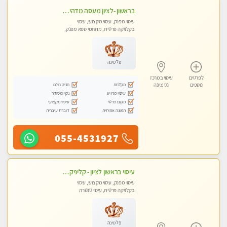
בראשון -לציון מעסה מדהימה ביותר בתל אביב ומומלץ לחלוטין! פרטי! ​​​​​​ Highly recommended
עיסוי מפנק, עיסוי מקצועי, עיסוי
בקלניקה פרטית, מתחמי ספא מפנק,
עיסוי טנטרה
פלטינה
לפרטים
עיסוי במרכז
מקלחת
חניה חינם
נוספים
נס ציונה
עיסוי מרגיע
נקי ומסודר
מקום פרטי
עיסוי מקצועי
תמונה אמיתית
דוברת עיברית
055-4531927
עיסוי בראשון לציון - קליניקה פרטית עיסוי קסום איכותי ומרגיע מידי זהב עיסוי שבדי קלאסי ורפלקסולוגיה שרות מקצועי טל- 052-4818650
עיסוי מפנק, עיסוי מקצועי, עיסוי
בקלניקה פרטית, עיסוי טנטרה
פלטינה