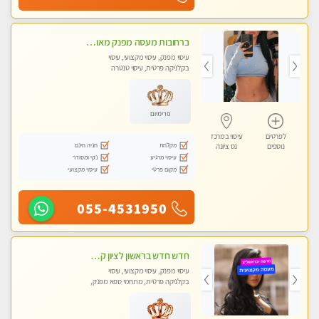
ברחובות מעסה מפנק מאוד בכל סוגי המגע אצלי תקבל שירות חם והכל באווירה רגועה ונעימה ללא מין !
עיסוי מפנק, עיסוי מקצועי, עיסוי
בקלניקה פרטית, עיסוי טנטרה
פרימיום
לפרטים
עיסוי במרכז
מקלחת
חניה חינם
נוספים
נס ציונה
עיסוי מרגיע
נקי ומסודר
מקום פרטי
עיסוי מקצועי
055-4531950
חדש חדש בראשון לציון קליניקה פרטית לבריאות הגוף לעיסוי מקצועי ומפנק -שעות עבודה -10:00-23:00 ​​​​​​ Highly recommended
עיסוי מפנק, עיסוי מקצועי, עיסוי
בקלניקה פרטית, מתחמי ספא מפנק,
עיסוי טנטרה