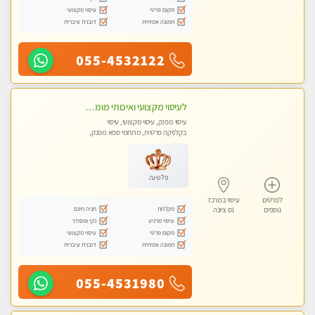
מקום פרטי
עיסוי מקצועי
תמונה אמיתית
דוברת עיברית
055-4532122
לעיסוי מקצועי ואיכותי מומלץ מאוד!! ממתינה לך שתגיע מעסה פרטית-ללא מין !!
עיסוי מפנק, עיסוי מקצועי, עיסוי
בקלניקה פרטית, מתחמי ספא מפנק,
עיסוי טנטרה
פלטינה
לפרטים
עיסוי במרכז
מקלחת
חניה חינם
נוספים
נס ציונה
עיסוי מרגיע
נקי ומסודר
מקום פרטי
עיסוי מקצועי
תמונה אמיתית
דוברת עיברית
055-4531980