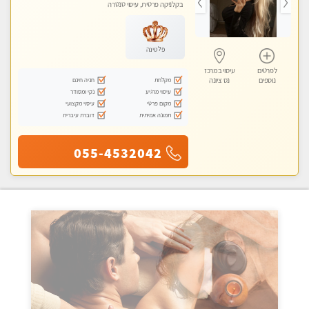
בקלניקה פרטית, עיסוי טנטרה
פלטינה
לפרטים
עיסוי במרכז
מקלחת
חניה חינם
נוספים
נס ציונה
עיסוי מרגיע
נקי ומסודר
מקום פרטי
עיסוי מקצועי
תמונה אמיתית
דוברת עיברית
055-4532042