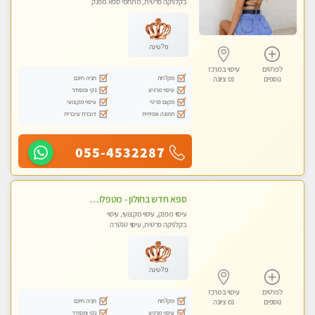
בקלניקה פרטית, מתחמי ספא מפנק
פלטינה
לפרטים
עיסוי במרכז
מקלחת
חניה חינם
נוספים
נס ציונה
עיסוי מרגיע
נקי ומסודר
מקום פרטי
עיסוי מקצועי
תמונה אמיתית
דוברת עיברית
055-4532287
ספא חדש בחולון - מטפלות מקצועיות ברמה גבוהה מומלץ מאוד !!! . . highly recommended..new in the city -אין פרטים נוספים במקום -ללא מין !!ממתינה לך שתגיע
עיסוי מפנק, עיסוי מקצועי, עיסוי
בקלניקה פרטית, עיסוי טנטרה
פלטינה
לפרטים
עיסוי במרכז
מקלחת
חניה חינם
נוספים
נס ציונה
עיסוי מרגיע
נקי ומסודר