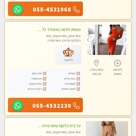
055-4531968
מעסה חדשה באשדוד כל סוגי העיסויים מעסה מקצועית ואיכותית פרטי!!!מומלץ לחלוטין!!
עיסוי מפנק, עיסוי מקצועי, עיסוי
בקלניקה פרטית, עיסוי טנטרה
פלטינה
לפרטים
עיסוי במרכז
מקלחת
חניה חינם
נוספים
נס ציונה
עיסוי מרגיע
נקי ומסודר
מקום פרטי
עיסוי מקצועי
תמונה אמיתית
דוברת עיברית
055-4532230
עד בית הלקוח עיסוי מדהים מפנק מקצועי ומרגיע !!
עיסוי מפנק, עיסוי מקצועי, עיסוי