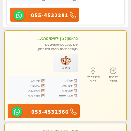
055-4532281
בראשון לציון -לעיסוי מרגיע ומפנק VIP-מומלץ לחלוטין! פרטי! ​​​​​​ Highly recommended
עיסוי מפנק, עיסוי מקצועי, עיסוי
בקלניקה פרטית, מתחמי ספא מפנק,
מכוני עיסוי מפנק, עיסוי טנטרה
פלטינה
לפרטים
עיסוי במרכז
מקלחת
חניה חינם
נוספים
בת ים
עיסוי מרגיע
נקי ומסודר
מקום פרטי
עיסוי מקצועי
תמונה אמיתית
דוברת עיברית
055-4532366