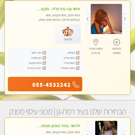
עיסוי vip בהרצליה - מקצועי ומפנק ומיוחד
עיסוי מפנק, עיסוי מקצועי, עיסוי
בקלניקה פרטית, מתחמי ספא מפנק,
מכוני עיסוי מפנק, עיסוי טנטרה
פלטינה
לפרטים
עיסוי במרכז
מקלחת
חניה חינם
נוספים
בני ברק
עיסוי מרגיע
נקי ומסודר
מקום פרטי
עיסוי מקצועי
תמונה אמיתית
דוברת עיברית
055-4532242
הבחירות שלנו בעיר רמת-גן | מכוני עיסוי מפנק
חדשה -בהוד השרון מעסה איכותית מפנקת ומקצועית לעיסוי חלומי .....
עיסוי מפנק, עיסוי מקצועי, עיסוי