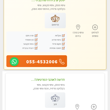
יסמין ערביה חדשה בבת ים חדש חדש .כל סוגי העיסויים במקום הכי מושלם בעיר בת ים . highly recommended..new in the city
עיסוי מפנק, עיסוי מקצועי, עיסוי
בקלניקה פרטית, מתחמי ספא מפנק,
מכוני עיסוי מפנק, עיסוי עד הבית, עיסוי
טנטרה
פרימיום
לפרטים
עיסוי במרכז
מקלחת
חניה חינם
נוספים
בת ים
עיסוי מרגיע
נקי ומסודר
מקום פרטי
עיסוי מקצועי
תמונה אמיתית
דוברת עיברית
055-4532006
חדשה לאוהבי הפרטיות!!בראשון לציון! מעסה vip מפנקת בקליניקה פרטית לחלוטין!!! לבד! לרציניים בלבד! מומלץ!
עיסוי מפנק, עיסוי מקצועי, עיסוי
בקלניקה פרטית, מכוני עיסוי מפנק,
עיסוי טנטרה
זהב