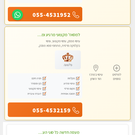
055-4531952
למסאז' מקצועי מרגיע ומשחרר את כל הגוף! בקליניקה פרטית -מומלץ מאוד -ללא מין!
עיסוי מפנק, עיסוי מקצועי, עיסוי
בקלניקה פרטית, מתחמי ספא מפנק,
מכוני עיסוי מפנק, עיסוי טנטרה
פלטינה
לפרטים
עיסוי במרכז
מקלחת
חניה חינם
נוספים
הוד השרון
עיסוי מרגיע
נקי ומסודר
מקום פרטי
עיסוי מקצועי
תמונה אמיתית
דוברת עיברית
055-4532159
מעסה חדשה כל סוגי העיסויים מעסה מקצועית ואיכותית פרטי!!!מומלץ לחלוטין!!