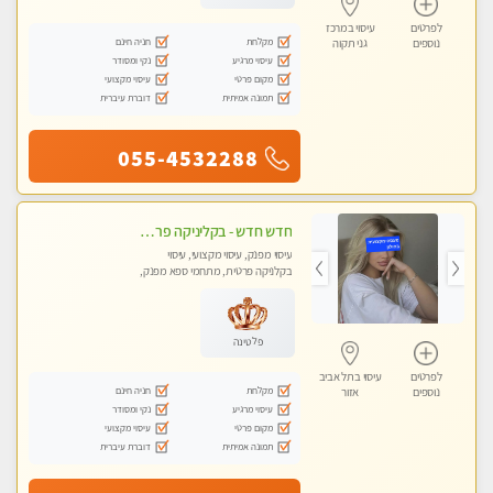
לפרטים
עיסוי במרכז
מקלחת
חניה חינם
נוספים
גני תקוה
עיסוי מרגיע
נקי ומסודר
מקום פרטי
עיסוי מקצועי
תמונה אמיתית
דוברת עיברית
055-4532288
חדש חדש - בקליניקה פרטית בחולון עיסוי לחידוש אנרגיות עיסוי חלומי מומלץ מאוד-ללא מין! highly recommended new in the city
עיסוי מפנק, עיסוי מקצועי, עיסוי
בקלניקה פרטית, מתחמי ספא מפנק,
מכוני עיסוי מפנק, עיסוי טנטרה
פלטינה
לפרטים
עיסוי בתל אביב
מקלחת
חניה חינם
נוספים
אזור
עיסוי מרגיע
נקי ומסודר
מקום פרטי
עיסוי מקצועי
תמונה אמיתית
דוברת עיברית