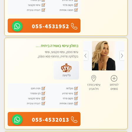
מקום פרטי
עיסוי מקצועי
תמונה אמיתית
דוברת עיברית
055-4531952
בחולון עיסוי באווירה ביתית רגועה שקט , עיסוי ספורטיבי משחרר לכל הגוף. מעסה צעירה ואלופה לעיסוי מפנק מומלץ מאוד ....פרטי!! ללא מין !!
עיסוי מפנק, עיסוי מקצועי, עיסוי
בקלניקה פרטית, מתחמי ספא מפנק,
מכוני עיסוי מפנק, עיסוי טנטרה
פלטינה
לפרטים
עיסוי במרכז
מקלחת
חניה חינם
נוספים
תל-אביב
עיסוי מרגיע
נקי ומסודר
מקום פרטי
עיסוי מקצועי
תמונה אמיתית
דוברת עיברית
055-4532013