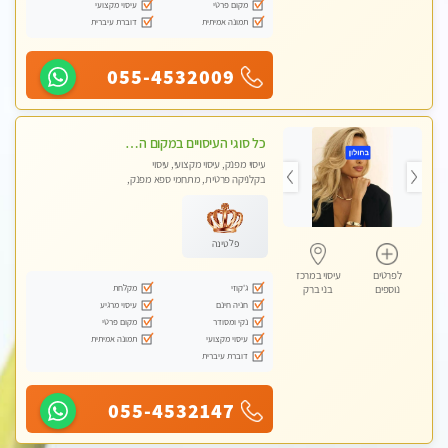
מקום פרטי
עיסוי מקצועי
תמונה אמיתית
דוברת עיברית
055-4532009
כל סוגי העיסויים במקום הכי מושלם בעיר- בחולון
עיסוי מפנק, עיסוי מקצועי, עיסוי
בקלניקה פרטית, מתחמי ספא מפנק,
מכוני עיסוי מפנק
פלטינה
לפרטים
עיסוי במרכז
ג'קוזי
מקלחת
נוספים
בני ברק
חניה חינם
עיסוי מרגיע
נקי ומסודר
מקום פרטי
עיסוי מקצועי
תמונה אמיתית
דוברת עיברית
055-4532147