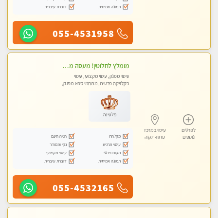
תמונה אמיתית
דוברת עיברית
055-4531958
מומלץ לחלוטין! מעסה מקצועית ואיכותית פרטי!!!
עיסוי מפנק, עיסוי מקצועי, עיסוי
בקלניקה פרטית, מתחמי ספא מפנק,
מכוני עיסוי מפנק, עיסוי טנטרה
פלטינה
לפרטים
עיסוי במרכז
מקלחת
חניה חינם
נוספים
פתח-תקוה
עיסוי מרגיע
נקי ומסודר
מקום פרטי
עיסוי מקצועי
תמונה אמיתית
דוברת עיברית
055-4532165