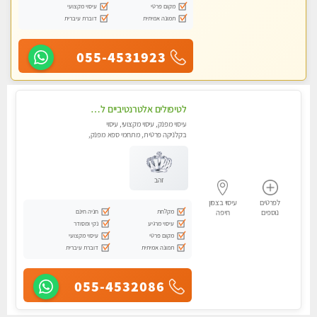
מקום פרטי
עיסוי מקצועי
תמונה אמיתית
דוברת עיברית
055-4531923
לטיפולים אלטרנטיביים לעיסוי מרגיע ומפנק VIP-מומלץ לחלוטין! פרטי! ​​​​​​ Highly recommended-לקביעת תור נא להתקשר ....
עיסוי מפנק, עיסוי מקצועי, עיסוי
בקלניקה פרטית, מתחמי ספא מפנק,
מכוני עיסוי מפנק, עיסוי טנטרה
זהב
לפרטים
עיסוי בצפון
מקלחת
חניה חינם
נוספים
חיפה
עיסוי מרגיע
נקי ומסודר
מקום פרטי
עיסוי מקצועי
תמונה אמיתית
דוברת עיברית
055-4532086