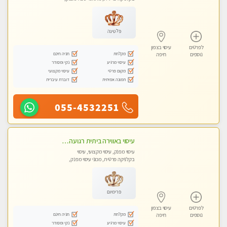
מכוני עיסוי מפנק, עיסוי טנטרה
פלטינה
לפרטים
עיסוי בצפון
מקלחת
חניה חינם
נוספים
חיפה
עיסוי מרגיע
נקי ומסודר
מקום פרטי
עיסוי מקצועי
תמונה אמיתית
דוברת עיברית
055-4532251
עיסוי באווירה ביתית רגועה + עיסוי טנטרה +אבנים חמות וכוסות רוח מומלץ מאוד . . . highly recommended..new in the ci
עיסוי מפנק, עיסוי מקצועי, עיסוי
בקלניקה פרטית, מכוני עיסוי מפנק,
עיסוי טנטרה
פרימיום
לפרטים
עיסוי בצפון
מקלחת
חניה חינם
נוספים
חיפה
עיסוי מרגיע
נקי ומסודר