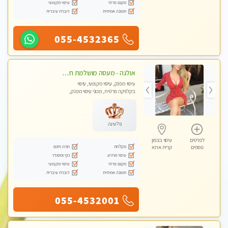
מקום פרטי
עיסוי מקצועי
תמונה אמיתית
דוברת עיברית
055-4532365
אולגה - מעסה מושלמת חדשה בעיר ! בחיפה- טל 052-5738058
עיסוי מפנק, עיסוי מקצועי, עיסוי
בקלניקה פרטית, מכוני עיסוי מפנק,
עיסוי טנטרה
פלטינה
לפרטים
עיסוי בצפון
מקלחת
חניה חינם
נוספים
קרית אתא
עיסוי מרגיע
נקי ומסודר
מקום פרטי
עיסוי מקצועי
תמונה אמיתית
דוברת עיברית
055-4532001