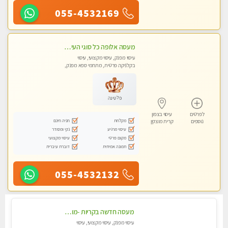
055-4532169
מעסה אלופה כל סוגי העיסויים מעסה מקצועית ואיכותית פרטי!!!
עיסוי מפנק, עיסוי מקצועי, עיסוי
בקלניקה פרטית, מתחמי ספא מפנק,
מכוני עיסוי מפנק, עיסוי טנטרה
פלטינה
לפרטים
עיסוי בצפון
מקלחת
חניה חינם
נוספים
קרית מוצקין
עיסוי מרגיע
נקי ומסודר
מקום פרטי
עיסוי מקצועי
תמונה אמיתית
דוברת עיברית
055-4532132
מעסה חדשה בקריות -מומלץ לחלוטין!! כל סוגי העיסויים מעסה מקצועית ואיכותית פרטי!! highly recommended..new in the city
עיסוי מפנק, עיסוי מקצועי, עיסוי