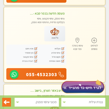
מעסה חדשה בכפר סבא -מומלץ לחלוטין!!!! מעסה מקצועית צעירה ואיכותית פרטי!!!
עיסוי מפנק, עיסוי מקצועי, עיסוי
בקלניקה פרטית, מתחמי ספא מפנק,
מכוני עיסוי מפנק, עיסוי טנטרה
פלטינה
לפרטים
עיסוי במרכז
מקלחת
חניה חינם
נוספים
כפר סבא
עיסוי מרגיע
נקי ומסודר
מקום פרטי
עיסוי מקצועי
תמונה אמיתית
דוברת עיברית
055-4532303
חדש באזור השרון , בישוב ניצני עוז ! נבחרת מטפלות ומטפלים -טלגרם @e_itan
עיסוי מפנק, עיסוי מקצועי, עיסוי
בקלניקה פרטית, מתחמי ספא מפנק,
נצרת עילית
מכוני עיסוי מפנק
מכוני עיסוי מפנק, עיסוי טנטרה