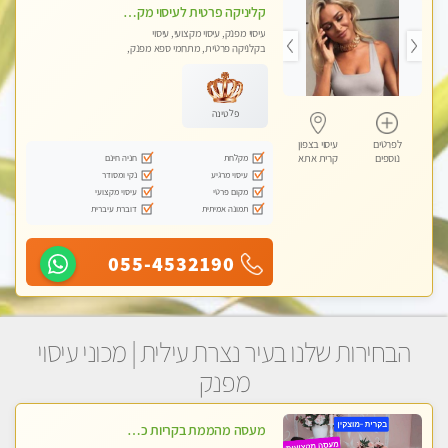
קליניקה פרטית לעיסוי מקצועי ואלטרנטיבי ברמה גבוהה VIP תתקשר ..... highly recommended..new in the city
עיסוי מפנק, עיסוי מקצועי, עיסוי
בקלניקה פרטית, מתחמי ספא מפנק,
מכוני עיסוי מפנק, עיסוי עד הבית, עיסוי
טנטרה, עיסוי מגבר לגבר, עיסוי מגבר
לאישה
פלטינה
לפרטים
עיסוי בצפון
מקלחת
חניה חינם
נוספים
קרית אתא
עיסוי מרגיע
נקי ומסודר
מקום פרטי
עיסוי מקצועי
תמונה אמיתית
דוברת עיברית
055-4532190
הבחירות שלנו בעיר נצרת עילית | מכוני עיסוי
מפנק
מעסה מהממת בקריות כל סוגי העיסויים מעסה מקצועית ואיכותית פרטי!!!