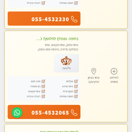
תמונה אמיתית
דוברת עיברית
055-4532330
בחיפה -מומלץ לחלוטין!! כל סוגי העיסויים מעסה מקצועית ואיכותית פרטי!!!
עיסוי מפנק, עיסוי מקצועי, עיסוי
בקלניקה פרטית, מתחמי ספא מפנק,
מכוני עיסוי מפנק, עיסוי עד הבית, עיסוי
טנטרה
פלטינה
לפרטים
עיסוי בצפון
מקלחת
חניה חינם
נוספים
זכרון יעקב
עיסוי מרגיע
נקי ומסודר
מקום פרטי
עיסוי מקצועי
תמונה אמיתית
דוברת עיברית
055-4532065