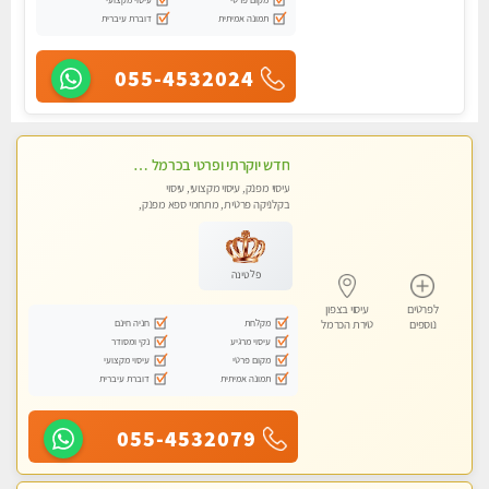
תמונה אמיתית
דוברת עיברית
055-4532024
חדש יוקרתי ופרטי בכרמל – חיפה! פנקו את עצמכם ברוגע פינוק וחוויה בלתי נשכחת ללא מין !!
עיסוי מפנק, עיסוי מקצועי, עיסוי
בקלניקה פרטית, מתחמי ספא מפנק,
מכוני עיסוי מפנק, עיסוי טנטרה
פלטינה
לפרטים
עיסוי בצפון
מקלחת
חניה חינם
נוספים
טירת הכרמל
עיסוי מרגיע
נקי ומסודר
מקום פרטי
עיסוי מקצועי
תמונה אמיתית
דוברת עיברית
055-4532079