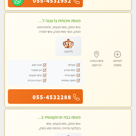
055-4531952
מעסה איכותית ברעננה למאסז מקצועי ומפנק לכל שרירי הגוף
עיסוי מפנק, עיסוי מקצועי, מתחמי ספא
מפנק, מכוני עיסוי מפנק, עיסוי טנטרה
פלטינה
לפרטים
עיסוי במרכז
מקלחת
חניה חינם
נוספים
גני תקוה
עיסוי מרגיע
נקי ומסודר
מקום פרטי
עיסוי מקצועי
תמונה אמיתית
דוברת עיברית
055-4532288
מעסה בבת ים מקצועית צעירה ואיכותית פרטי!!!-מומלץ לחלוטין!!! VIP פרטי! ​​​​​​ Highly recommended
עיסוי מפנק, עיסוי מקצועי, עיסוי
בקלניקה פרטית, מתחמי ספא מפנק,
מכוני עיסוי מפנק