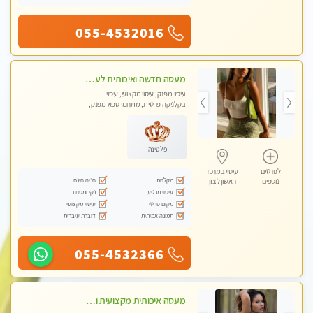
055-4532016
מעסה חדשה ואיכותית לעיסוי מרגיע ומפנק VIP-מומלץ לחלוטין! פרטי! ​​​​​​ Highly recommended
עיסוי מפנק, עיסוי מקצועי, עיסוי
בקלניקה פרטית, מתחמי ספא מפנק,
מכוני עיסוי מפנק, עיסוי טנטרה
פלטינה
לפרטים
עיסוי במרכז
מקלחת
חניה חינם
נוספים
ראשון לציון
עיסוי מרגיע
נקי ומסודר
מקום פרטי
עיסוי מקצועי
תמונה אמיתית
דוברת עיברית
055-4532366
מעסה איכותית מקצועית ומפנקת מאוד- ללא מין !!!