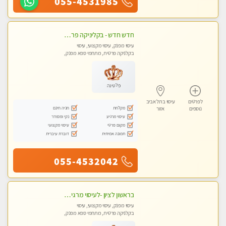
055-4531985
חדש חדש - בקליניקה פרטית בחולון עיסוי לחידוש אנרגיות עיסוי חלומי מומלץ מאוד-ללא מין! highly recommended new in the city
עיסוי מפנק, עיסוי מקצועי, עיסוי
בקלניקה פרטית, מתחמי ספא מפנק,
מכוני עיסוי מפנק, עיסוי טנטרה
פלטינה
לפרטים
עיסוי בתל אביב
מקלחת
חניה חינם
נוספים
אזור
עיסוי מרגיע
נקי ומסודר
מקום פרטי
עיסוי מקצועי
תמונה אמיתית
דוברת עיברית
055-4532042
בראשון לציון -לעיסוי מרגיע ומפנק VIP-מומלץ לחלוטין! פרטי! ​​​​​​ Highly recommended
עיסוי מפנק, עיסוי מקצועי, עיסוי
בקלניקה פרטית, מתחמי ספא מפנק,
מכוני עיסוי מפנק, עיסוי טנטרה