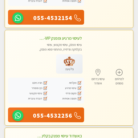
תמונה אמיתית
דוברת עיברית
055-4532154
לעיסוי מרגיע ומפנק VIP-מומלץ לחלוטין! פרטי! ​​​​​​ Highly recommended
עיסוי מפנק, עיסוי מקצועי, עיסוי
בקלניקה פרטית, מתחמי ספא מפנק,
מכוני עיסוי מפנק, עיסוי עד הבית, עיסוי
טנטרה
פלטינה
לפרטים
עיסוי בדרום
מקלחת
חניה חינם
נוספים
אשדוד
עיסוי מרגיע
נקי ומסודר
מקום פרטי
עיסוי מקצועי
תמונה אמיתית
דוברת עיברית
055-4532256
באשדוד עיסוי מפנק בקליניקה פרטית שירות vip לרציניים בלבד! מומלץ!!