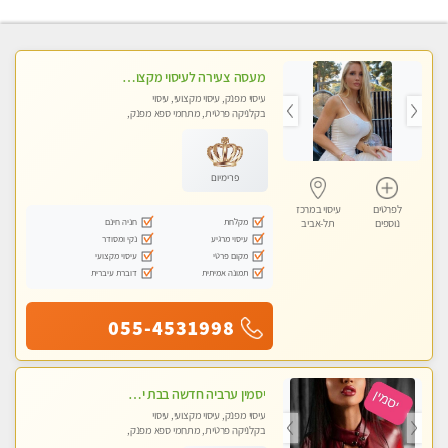
מעסה צעירה לעיסוי מקצועי בבת-ים ללא מין !!
עיסוי מפנק, עיסוי מקצועי, עיסוי
בקלניקה פרטית, מתחמי ספא מפנק,
מכוני עיסוי מפנק, עיסוי עד הבית, עיסוי
טנטרה
פרימיום
לפרטים
עיסוי במרכז
מקלחת
חניה חינם
נוספים
תל-אביב
עיסוי מרגיע
נקי ומסודר
מקום פרטי
עיסוי מקצועי
תמונה אמיתית
דוברת עיברית
055-4531998
יסמין ערביה חדשה בבת ים חדש חדש .כל סוגי העיסויים במקום הכי מושלם בעיר בת ים . highly recommended..new in the city
עיסוי מפנק, עיסוי מקצועי, עיסוי
בקלניקה פרטית, מתחמי ספא מפנק,
מכוני עיסוי מפנק, עיסוי עד הבית, עיסוי