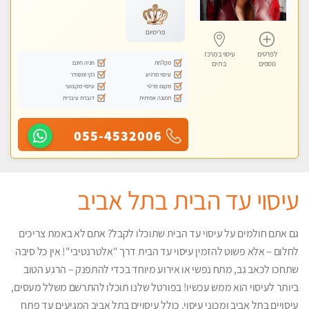
טנטרה
פרימיום
לפרטים
עיסוי במרכז
מקלחת
חניה חינם
נוספים
בת ים
עיסוי מרגיע
נקי ומסודר
מקום פרטי
עיסוי מקצועי
תמונה אמיתית
דוברת עיברית
055-4532006
עיסוי עד הבית בתל אביב
גם אתם חולמים על עיסוי עד הבית שתוכלו לקבל? אתם לא באמת צריכים
לחלום – אלא פשוט להזמין עיסוי עד הבית דרך "אלטרנטיבי"! אין כל סיבה
שתחכו לכאב גב, מתח נפשי או אירוע מיוחד בכדי להתפנק – הרגע הטוב
ביותר לעיסוי הוא ממש עכשיו! בפורטל שלנו תוכלו להתרשם משלל מעסים,
עיסויים בתל אביב ומכוני עיסוי, כולל עיסויים בתל אביב המגיעים עד פתח