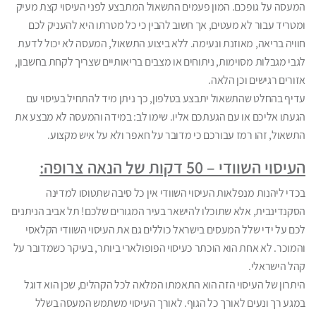
המעסה על גופכם. המון פעמים התשאול המתבצע לפני העיסוי קצת מעיק
ומטריד עבור לא מעטים, אך חשוב להבין כי כל מטרתו היא להעניק לכם
חוויה בריאה, מאוזנת ונעימה. ללא ביצוע התשאול, המעסה לא יכול לדעת
לגבי מגבלות מסוימות, ניתוחים או מצבים בריאותיים שצריך לקחת בחשבון,
אזורים רגישים וכן הלאה.
עדיף בהחלט שהתשאול יתבצע בטלפון, כך ניתן מיד להתחיל בעיסוי עם
הגעתו אליכם או עם הגעתכם אליו. שימו לב: במידה והמעסה לא מבצע את
התשאול, זהו רמז עבורכם כי מדובר על חאפר ולא על איש מקצוע.
העיסוי השוודי – 50 דקות של הנאה צרופה:
בכדי ליהנות מנפלאות העיסוי השוודי אין כל סיבה שתטוסו למדינה
הסקנדינבית, אלא שתוכלו להישאר בעיר המגורים שלכם! תל אביב הניתנים
לכם על ידי שלל המעסים בישראל כוללים גם את העיסוי השוודי הקלאסי
והמוכר. לא אחת הוא הוכתר כעיסוי הפופולארי ביותר, בעיקר כשמדובר על
קהל הישראלי.
היתרון של העיסוי הזה הוא התאמתו המלאה לכל הקהלים, שכן הוא דוגל
במגע רך ונעים לאורך כל הגוף. לאורך העיסוי משתמש המעסה בשלל