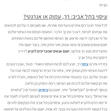
הבית!
עיסוי בתל אביב: רך, עמוק או אנרגטי?
לכל אחד יש צרכים אחרים והעדפות אחרות. אם חשבתם כי עליכם להתאים
את עצמכם לעיסוי, דעו כי אין כך הדבר. המעסה מבסס את העיסוי שלכם
על פי טכניקה ידועה מראש, אך העיסוי מותאם אליכם במאת האחוזים.
ישנם אנשים שאוהבים עיסוי עמוק יותר וחזק יותר, בעוד ישנם אלו
המעדיפים מגע רך ומלטף,
ישנם אנשים שמעדיפים להגיע
ל
דירה
דיסקרטית בתל אביב
במידה ותרצו
עיסוי
רך, יוצע לכם לבטח העיסוי השוודי. מנגד, אם ברצונכם
ליהנות מעיסוי חזק ועמוק יותר, עיסוי עד הבית הרקמות לבטח יענה על
הצורך שלכם. כבר במעמד שיחת ההיכרות אל מול המעסה, תוכלו לפרט
את הבקשות שלכם לרבות סוג העיסוי, רמת החוזק וכן הלאה.
בנוסף לעיסויים "הקלאסים" יותר, ישנם גם
עיסויים
המוכרים כ"עיסויים
אנרגטיים". בעוד עיסויים בתל אביב אחרים שמים לעצמם למטרה לשפר את
זרימת הדם ולהביא לשלווה ורוגע, עיסויים בתל אביב אלו מבקשים לתרום
בכל הקשור להזרמת האנרגיה בגוף. לא אחת, ישנם אלו המלינים על תחושה