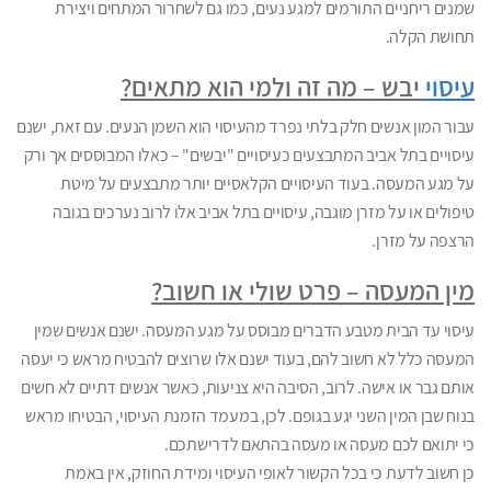
שמנים ריחניים התורמים למגע נעים, כמו גם לשחרור המתחים ויצירת
תחושת הקלה.
עיסוי
יבש – מה זה ולמי הוא מתאים?
עבור המון אנשים חלק בלתי נפרד מהעיסוי הוא השמן הנעים. עם זאת, ישנם
עיסויים בתל אביב המתבצעים כעיסויים "יבשים" – כאלו המבוססים אך ורק
על מגע המעסה. בעוד העיסויים הקלאסיים יותר מתבצעים על מיטת
טיפולים או על מזרן מוגבה, עיסויים בתל אביב אלו לרוב נערכים בגובה
הרצפה על מזרן.
מין המעסה – פרט שולי או חשוב?
עיסוי עד הבית מטבע הדברים מבוסס על מגע המעסה. ישנם אנשים שמין
המעסה כלל לא חשוב להם, בעוד ישנם אלו שרוצים להבטיח מראש כי יעסה
אותם גבר או אישה. לרוב, הסיבה היא צניעות, כאשר אנשים דתיים לא חשים
בנוח שבן המין השני יגע בגופם. לכן, במעמד הזמנת העיסוי, הבטיחו מראש
כי יתואם לכם מעסה או מעסה בהתאם לדרישתכם.
כן חשוב לדעת כי בכל הקשור לאופי העיסוי ומידת החוזק, אין באמת